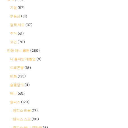
기업
(57)
부동산
(31)
정책 제도
(37)
주식
(61)
코인
(70)
만화 애니 웹툰
(280)
나 혼자만 레벨업
(9)
드래곤볼
(18)
만화
(135)
슬램덩크
(4)
애니
(65)
원피스
(120)
원피스 리뷰
(17)
원피스 스포
(38)
원피스 애니 극장판
(8)