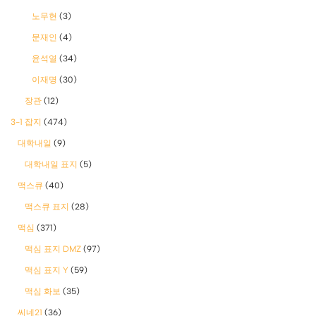
노무현
(3)
문재인
(4)
윤석열
(34)
이재명
(30)
장관
(12)
3-1 잡지
(474)
대학내일
(9)
대학내일 표지
(5)
맥스큐
(40)
맥스큐 표지
(28)
맥심
(371)
맥심 표지 DMZ
(97)
맥심 표지 Y
(59)
맥심 화보
(35)
씨네21
(36)