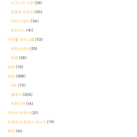
시그니처 지원
(26)
장원영 안유진
(20)
카리나 윈터
(34)
트와이스
(41)
아이돌 보이그룹
(112)
방탄소년단
(25)
빅뱅
(28)
영화
(75)
예능
(358)
SNL
(70)
골때녀
(206)
무한도전
(14)
캐스터 리포터
(21)
프로듀서 작곡가 작사가
(79)
해외
(91)