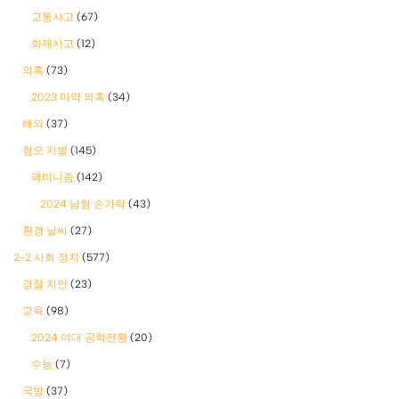
교통사고
(67)
화재사고
(12)
의혹
(73)
2023 마약 의혹
(34)
해외
(37)
혐오 차별
(145)
폐미니즘
(142)
2024 남혐 손가락
(43)
환경 날씨
(27)
2-2 사회 정치
(577)
경찰 치안
(23)
교육
(98)
2024 여대 공학전환
(20)
수능
(7)
국방
(37)