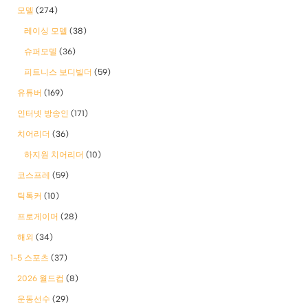
모델
(274)
레이싱 모델
(38)
슈퍼모델
(36)
피트니스 보디빌더
(59)
유튜버
(169)
인터넷 방송인
(171)
치어리더
(36)
하지원 치어리더
(10)
코스프레
(59)
틱톡커
(10)
프로게이머
(28)
해외
(34)
1-5 스포츠
(37)
2026 월드컵
(8)
운동선수
(29)