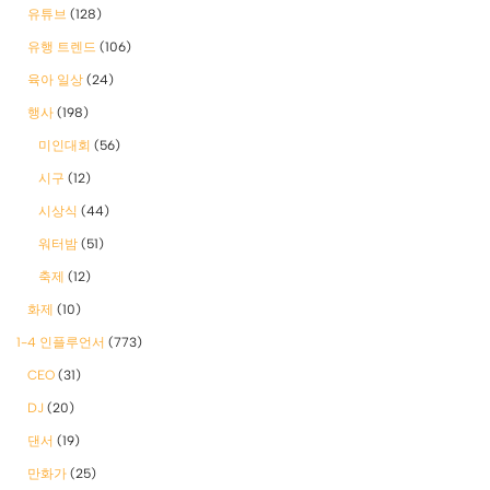
유튜브
(128)
유행 트렌드
(106)
육아 일상
(24)
행사
(198)
미인대회
(56)
시구
(12)
시상식
(44)
워터밤
(51)
축제
(12)
화제
(10)
1-4 인플루언서
(773)
CEO
(31)
DJ
(20)
댄서
(19)
만화가
(25)