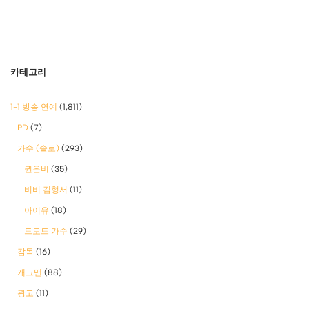
카테고리
1-1 방송 연예
(1,811)
PD
(7)
가수 (솔로)
(293)
권은비
(35)
비비 김형서
(11)
아이유
(18)
트로트 가수
(29)
감독
(16)
개그맨
(88)
광고
(11)