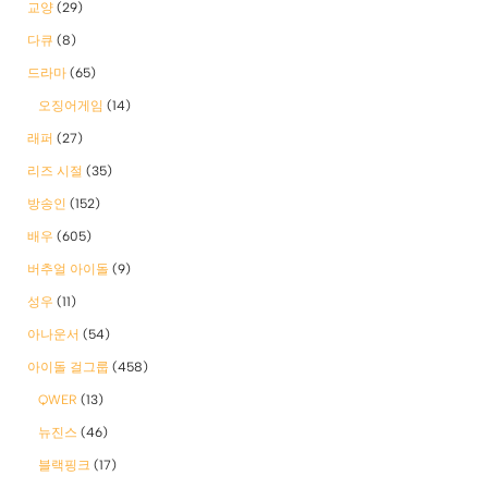
교양
(29)
다큐
(8)
드라마
(65)
오징어게임
(14)
래퍼
(27)
리즈 시절
(35)
방송인
(152)
배우
(605)
버추얼 아이돌
(9)
성우
(11)
아나운서
(54)
아이돌 걸그룹
(458)
QWER
(13)
뉴진스
(46)
블랙핑크
(17)