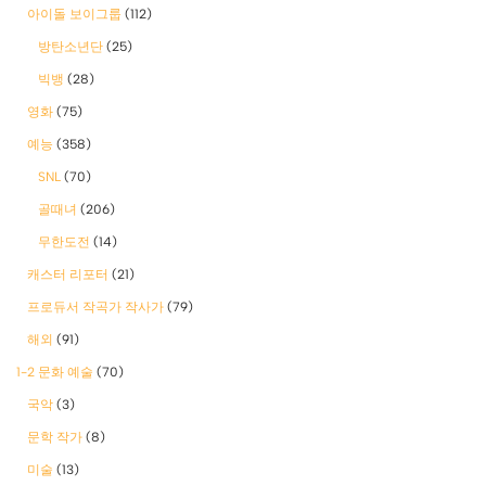
아이돌 보이그룹
(112)
방탄소년단
(25)
빅뱅
(28)
영화
(75)
예능
(358)
SNL
(70)
골때녀
(206)
무한도전
(14)
캐스터 리포터
(21)
프로듀서 작곡가 작사가
(79)
해외
(91)
1-2 문화 예술
(70)
국악
(3)
문학 작가
(8)
미술
(13)