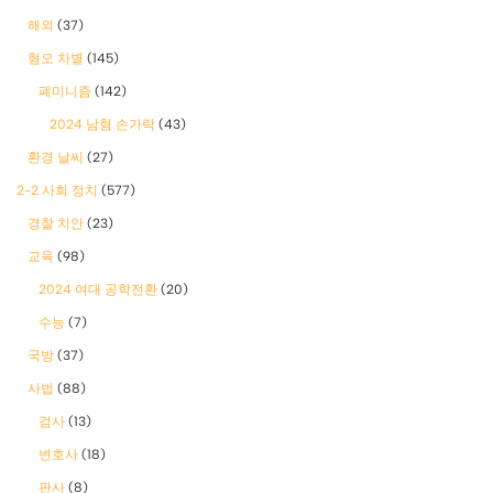
해외
(37)
혐오 차별
(145)
폐미니즘
(142)
2024 남혐 손가락
(43)
환경 날씨
(27)
2-2 사회 정치
(577)
경찰 치안
(23)
교육
(98)
2024 여대 공학전환
(20)
수능
(7)
국방
(37)
사법
(88)
검사
(13)
변호사
(18)
판사
(8)