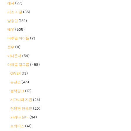
래퍼
(27)
리즈 시절
(35)
방송인
(152)
배우
(605)
버추얼 아이돌
(9)
성우
(11)
아나운서
(54)
아이돌 걸그룹
(458)
QWER
(13)
뉴진스
(46)
블랙핑크
(17)
시그니처 지원
(26)
장원영 안유진
(20)
카리나 윈터
(34)
트와이스
(41)