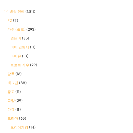
1-1 방송 연예
(1,811)
PD
(7)
가수 (솔로)
(293)
권은비
(35)
비비 김형서
(11)
아이유
(18)
트로트 가수
(29)
감독
(16)
개그맨
(88)
광고
(11)
교양
(29)
다큐
(8)
드라마
(65)
오징어게임
(14)