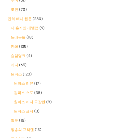
주식
(61)
코인
(70)
만화 애니 웹툰
(280)
나 혼자만 레벨업
(9)
드래곤볼
(18)
만화
(135)
슬램덩크
(4)
애니
(65)
원피스
(120)
원피스 리뷰
(17)
원피스 스포
(38)
원피스 애니 극장판
(8)
원피스 표지
(3)
웹툰
(15)
장송의 프리렌
(13)