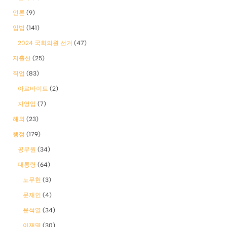
언론
(9)
입법
(141)
2024 국회의원 선거
(47)
저출산
(25)
직업
(83)
아르바이트
(2)
자영업
(7)
해외
(23)
행정
(179)
공무원
(34)
대통령
(64)
노무현
(3)
문재인
(4)
윤석열
(34)
이재명
(30)