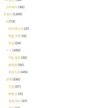
스타화보
(42)
4 정보
(1,205)
AI
(73)
AI 리메이크
(21)
제품 로봇
(12)
직업
(24)
ㅇㅎ
(490)
19금 영화
(22)
플랫폼
(50)
후방주의
(415)
경제
(236)
기업
(57)
부동산
(31)
정책 제도
(37)