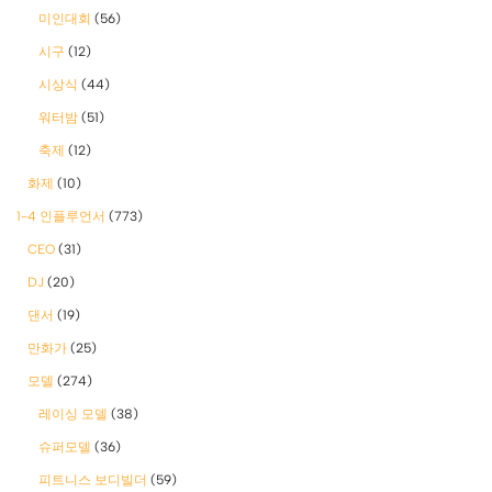
미인대회
(56)
시구
(12)
시상식
(44)
워터밤
(51)
축제
(12)
화제
(10)
1-4 인플루언서
(773)
CEO
(31)
DJ
(20)
댄서
(19)
만화가
(25)
모델
(274)
레이싱 모델
(38)
슈퍼모델
(36)
피트니스 보디빌더
(59)