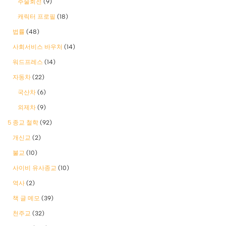
주술회전
(9)
캐릭터 프로필
(18)
법률
(48)
사회서비스 바우처
(14)
워드프레스
(14)
자동차
(22)
국산차
(6)
외제차
(9)
5 종교 철학
(92)
개신교
(2)
불교
(10)
사이비 유사종교
(10)
역사
(2)
책 글 메모
(39)
천주교
(32)