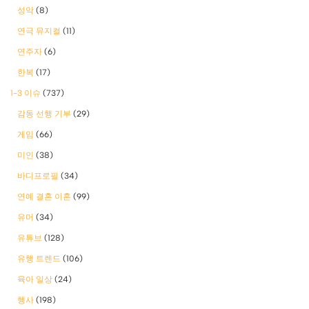
성악
(8)
연극 뮤지컬
(11)
연주자
(6)
한복
(17)
1-3 이슈
(737)
감동 선행 기부
(29)
게임
(66)
미인
(38)
바디프로필
(34)
연예 결혼 이혼
(99)
유머
(34)
유튜브
(128)
유행 트렌드
(106)
육아 일상
(24)
행사
(198)