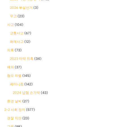
2026 부실선거
(3)
무고
(23)
사고
(104)
교통사고
(67)
화재사고
(12)
의혹
(73)
2023 마약 의혹
(34)
해외
(37)
혐오 차별
(145)
폐미니즘
(142)
2024 남혐 손가락
(43)
환경 날씨
(27)
2-2 사회 정치
(577)
경찰 치안
(23)
교육
(98)