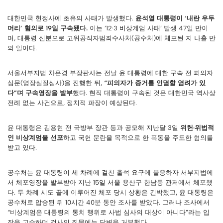
대한민국 헌정사에 초유의 사태가 발생했다.
윤석열 대통령이 ‘내란 우두
머리’ 혐의로 19일 구속됐다.
이는 ’12·3 비상계엄 사태’ 발생 47일 만이
며, 대통령 신분으로 고위공직자범죄수사처(공수처)에 체포된 지 나흘 만
의 일이다.
서울서부지법 차은경 부장판사는 전날 윤 대통령에 대한 구속 전 피의자
심문(영장실질심사)을 진행한 뒤,
“피의자가 증거를 인멸할 염려가 있
다”며 구속영장을 발부
했다. 현직 대통령이 구속된 것은 대한민국 역사상
전례 없는 사건으로, 정치적 파장이 예상된다.
윤 대통령은 김용현 전 국방부 장관 등과 공모해 지난달 3일
위헌·위법적
인 비상계엄을 선포
하고 국헌 문란을 목적으로 한 폭동을 주도한 혐의를
받고 있다.
공수처는 윤 대통령이 세 차례에 걸친 출석 요구에 불응하자 서부지법에
서 체포영장을 발부받아 지난 15일 서울 용산구 한남동 관저에서 체포했
다. 두 차례 시도 끝에 이루어진 체포 당시 상황은 긴박했고, 윤 대통령은
공수처로 압송된 뒤 10시간 40분 동안 조사를 받았다. 그러나 조사에서
“비상계엄은 대통령의 통치 행위로 사법 심사의 대상이 아니다”라는 입
장을 고수하며 검사의 질문에는 답변을 거부했다.