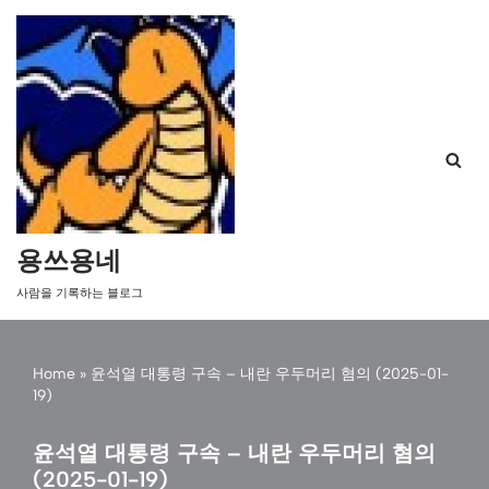
콘
텐
츠
로
건
너
뛰
기
용쓰용네
사람을 기록하는 블로그
Home
»
윤석열 대통령 구속 – 내란 우두머리 혐의 (2025-01-
19)
윤석열 대통령 구속 – 내란 우두머리 혐의
(2025-01-19)