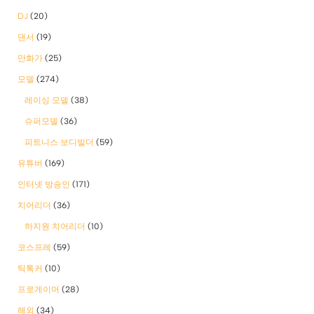
DJ
(20)
댄서
(19)
만화가
(25)
모델
(274)
레이싱 모델
(38)
슈퍼모델
(36)
피트니스 보디빌더
(59)
유튜버
(169)
인터넷 방송인
(171)
치어리더
(36)
하지원 치어리더
(10)
코스프레
(59)
틱톡커
(10)
프로게이머
(28)
해외
(34)