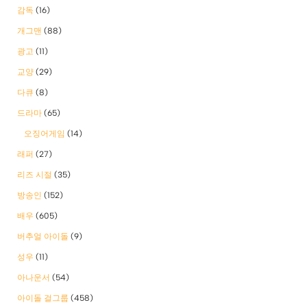
감독
(16)
개그맨
(88)
광고
(11)
교양
(29)
다큐
(8)
드라마
(65)
오징어게임
(14)
래퍼
(27)
리즈 시절
(35)
방송인
(152)
배우
(605)
버추얼 아이돌
(9)
성우
(11)
아나운서
(54)
아이돌 걸그룹
(458)