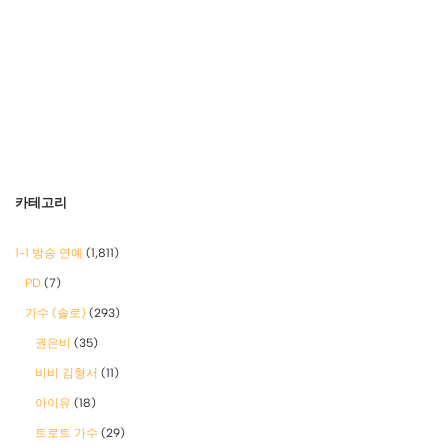
카테고리
1-1 방송 연예
(1,811)
PD
(7)
가수 (솔로)
(293)
권은비
(35)
비비 김형서
(11)
아이유
(18)
트로트 가수
(29)