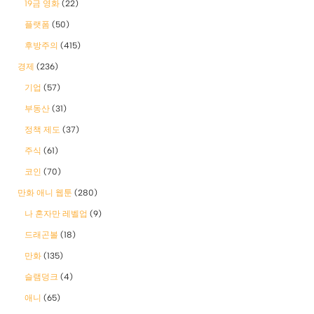
19금 영화
(22)
플랫폼
(50)
후방주의
(415)
경제
(236)
기업
(57)
부동산
(31)
정책 제도
(37)
주식
(61)
코인
(70)
만화 애니 웹툰
(280)
나 혼자만 레벨업
(9)
드래곤볼
(18)
만화
(135)
슬램덩크
(4)
애니
(65)