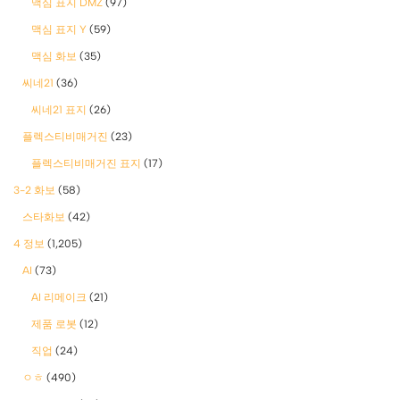
맥심 표지 DMZ
(97)
맥심 표지 Y
(59)
맥심 화보
(35)
씨네21
(36)
씨네21 표지
(26)
플렉스티비매거진
(23)
플렉스티비매거진 표지
(17)
3-2 화보
(58)
스타화보
(42)
4 정보
(1,205)
AI
(73)
AI 리메이크
(21)
제품 로봇
(12)
직업
(24)
ㅇㅎ
(490)