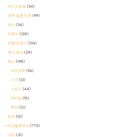
바디프로필
(34)
연예 결혼 이혼
(99)
유머
(34)
유튜브
(128)
유행 트렌드
(106)
육아 일상
(24)
행사
(198)
미인대회
(56)
시구
(12)
시상식
(44)
워터밤
(51)
축제
(12)
화제
(10)
1-4 인플루언서
(773)
CEO
(31)