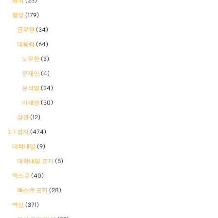
해외
(23)
행정
(179)
공무원
(34)
대통령
(64)
노무현
(3)
문재인
(4)
윤석열
(34)
이재명
(30)
장관
(12)
3-1 잡지
(474)
대학내일
(9)
대학내일 표지
(5)
맥스큐
(40)
맥스큐 표지
(28)
맥심
(371)