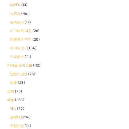
QWER
(13)
뉴진스
(46)
블랙핑크
(17)
시그니처 지원
(26)
장원영 안유진
(20)
카리나 윈터
(34)
트와이스
(41)
아이돌 보이그룹
(112)
방탄소년단
(25)
빅뱅
(28)
영화
(75)
예능
(358)
SNL
(70)
골때녀
(206)
무한도전
(14)