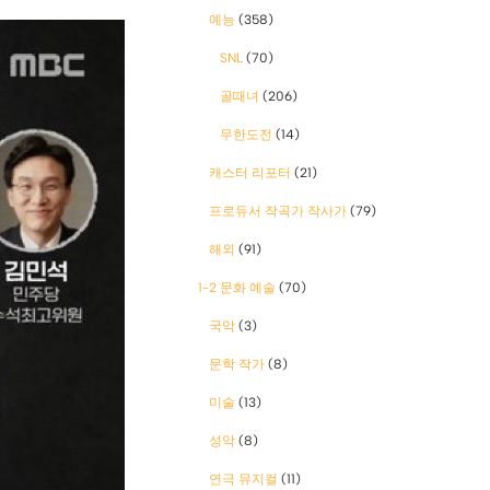
예능
(358)
SNL
(70)
골때녀
(206)
무한도전
(14)
캐스터 리포터
(21)
프로듀서 작곡가 작사가
(79)
해외
(91)
1-2 문화 예술
(70)
국악
(3)
문학 작가
(8)
미술
(13)
성악
(8)
연극 뮤지컬
(11)