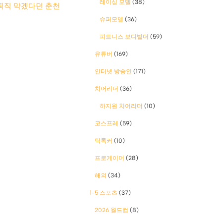
레이싱 모델
(38)
퇴직 막겠다던 춘천
슈퍼모델
(36)
피트니스 보디빌더
(59)
유튜버
(169)
인터넷 방송인
(171)
치어리더
(36)
하지원 치어리더
(10)
코스프레
(59)
틱톡커
(10)
프로게이머
(28)
해외
(34)
1-5 스포츠
(37)
2026 월드컵
(8)