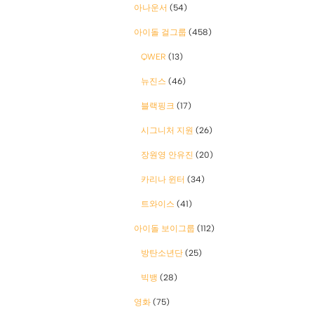
아나운서
(54)
아이돌 걸그룹
(458)
QWER
(13)
뉴진스
(46)
블랙핑크
(17)
시그니처 지원
(26)
장원영 안유진
(20)
카리나 윈터
(34)
트와이스
(41)
아이돌 보이그룹
(112)
방탄소년단
(25)
빅뱅
(28)
영화
(75)