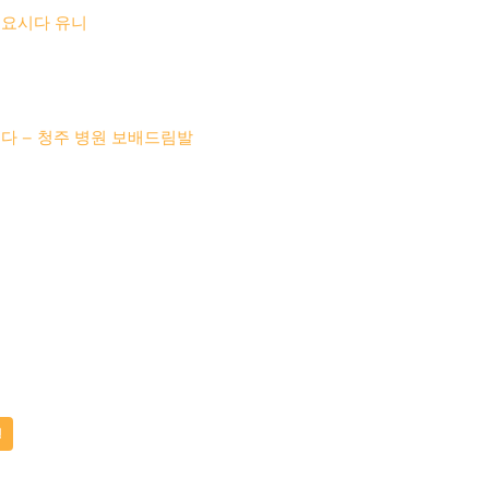
 요시다 유니
다 – 청주 병원 보배드림발
명