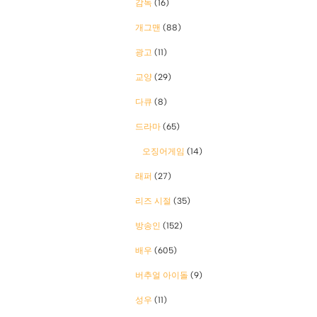
감독
(16)
개그맨
(88)
광고
(11)
교양
(29)
다큐
(8)
드라마
(65)
오징어게임
(14)
래퍼
(27)
리즈 시절
(35)
방송인
(152)
배우
(605)
버추얼 아이돌
(9)
성우
(11)