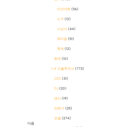
미인대회
(56)
시구
(12)
시상식
(44)
워터밤
(51)
축제
(12)
화제
(10)
1-4 인플루언서
(773)
CEO
(31)
DJ
(20)
댄서
(19)
만화가
(25)
모델
(274)
다음