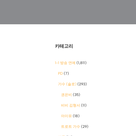
카테고리
1-1 방송 연예
(1,811)
PD
(7)
가수 (솔로)
(293)
권은비
(35)
비비 김형서
(11)
아이유
(18)
트로트 가수
(29)