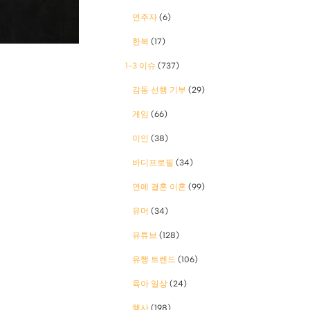
연주자
(6)
한복
(17)
1-3 이슈
(737)
감동 선행 기부
(29)
게임
(66)
미인
(38)
바디프로필
(34)
연예 결혼 이혼
(99)
유머
(34)
유튜브
(128)
유행 트렌드
(106)
육아 일상
(24)
행사
(198)