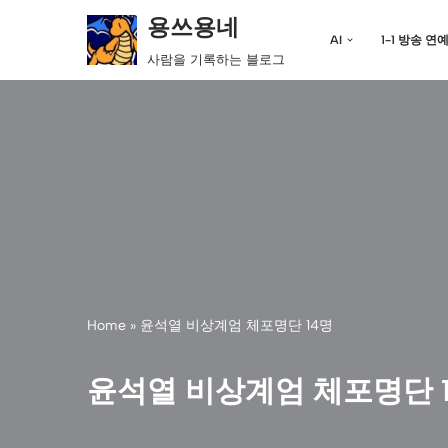
용쓰용네
AI
1-1 방송 연
콘
사람을 기록하는 블로그
텐
츠
로
건
너
뛰
기
Home
»
윤석열 비상계엄 체포명단 14명
윤석열 비상계엄 체포명단 