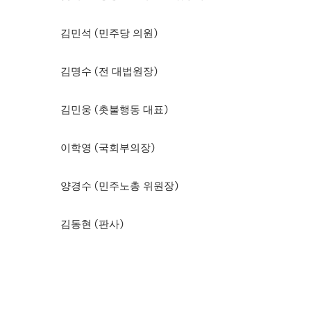
김민석 (민주당 의원)
김명수 (전 대법원장)
김민웅 (촛불행동 대표)
이학영 (국회부의장)
양경수 (민주노총 위원장)
김동현 (판사)