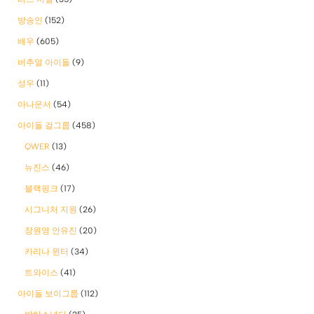
방송인
(152)
배우
(605)
버추얼 아이돌
(9)
성우
(11)
아나운서
(54)
아이돌 걸그룹
(458)
QWER
(13)
뉴진스
(46)
블랙핑크
(17)
시그니처 지원
(26)
장원영 안유진
(20)
카리나 윈터
(34)
트와이스
(41)
아이돌 보이그룹
(112)