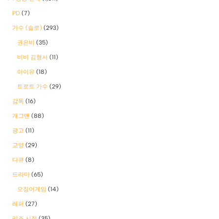
PD
(7)
가수 (솔로)
(293)
권은비
(35)
비비 김형서
(11)
아이유
(18)
트로트 가수
(29)
감독
(16)
개그맨
(88)
광고
(11)
교양
(29)
다큐
(8)
드라마
(65)
오징어게임
(14)
래퍼
(27)
리즈 시절
(35)