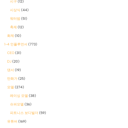
시구
(12)
시상식
(44)
워터밤
(51)
축제
(12)
화제
(10)
1-4 인플루언서
(773)
CEO
(31)
DJ
(20)
댄서
(19)
만화가
(25)
모델
(274)
레이싱 모델
(38)
슈퍼모델
(36)
피트니스 보디빌더
(59)
유튜버
(169)