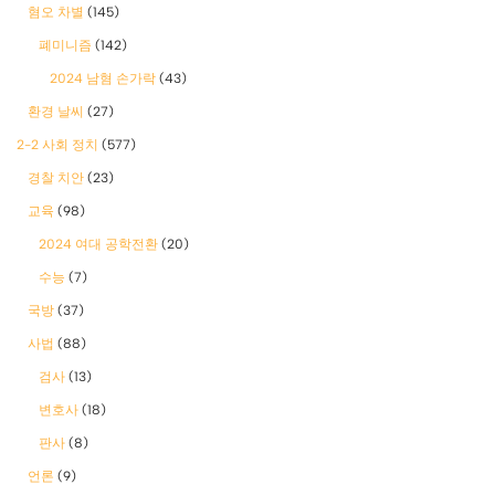
혐오 차별
(145)
폐미니즘
(142)
2024 남혐 손가락
(43)
환경 날씨
(27)
2-2 사회 정치
(577)
경찰 치안
(23)
교육
(98)
2024 여대 공학전환
(20)
수능
(7)
국방
(37)
사법
(88)
검사
(13)
변호사
(18)
판사
(8)
언론
(9)