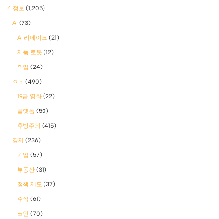
4 정보
(1,205)
AI
(73)
AI 리메이크
(21)
제품 로봇
(12)
직업
(24)
ㅇㅎ
(490)
19금 영화
(22)
플랫폼
(50)
후방주의
(415)
경제
(236)
기업
(57)
부동산
(31)
정책 제도
(37)
주식
(61)
코인
(70)