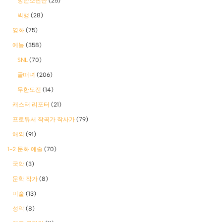
방탄소년단
(25)
빅뱅
(28)
영화
(75)
예능
(358)
SNL
(70)
골때녀
(206)
무한도전
(14)
캐스터 리포터
(21)
프로듀서 작곡가 작사가
(79)
해외
(91)
1-2 문화 예술
(70)
국악
(3)
문학 작가
(8)
미술
(13)
성악
(8)