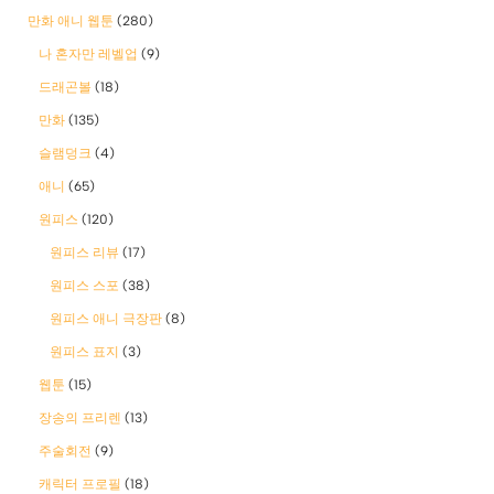
만화 애니 웹툰
(280)
나 혼자만 레벨업
(9)
드래곤볼
(18)
만화
(135)
슬램덩크
(4)
애니
(65)
원피스
(120)
원피스 리뷰
(17)
원피스 스포
(38)
원피스 애니 극장판
(8)
원피스 표지
(3)
웹툰
(15)
장송의 프리렌
(13)
주술회전
(9)
캐릭터 프로필
(18)