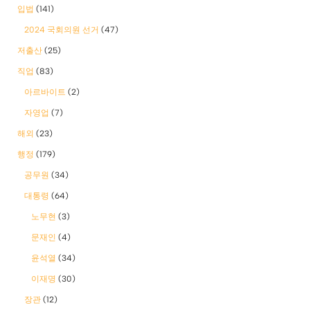
입법
(141)
2024 국회의원 선거
(47)
저출산
(25)
직업
(83)
아르바이트
(2)
자영업
(7)
해외
(23)
행정
(179)
공무원
(34)
대통령
(64)
노무현
(3)
문재인
(4)
윤석열
(34)
이재명
(30)
장관
(12)