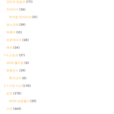
인터넷 방송인
(171)
치어리더
(36)
하지원 치어리더
(10)
코스프레
(59)
틱톡커
(10)
프로게이머
(28)
해외
(34)
1-5 스포츠
(37)
2026 월드컵
(8)
운동선수
(29)
축구선수
(8)
2-1 사건 사고
(1,115)
논란
(278)
2024 성공팔이
(25)
사건
(663)