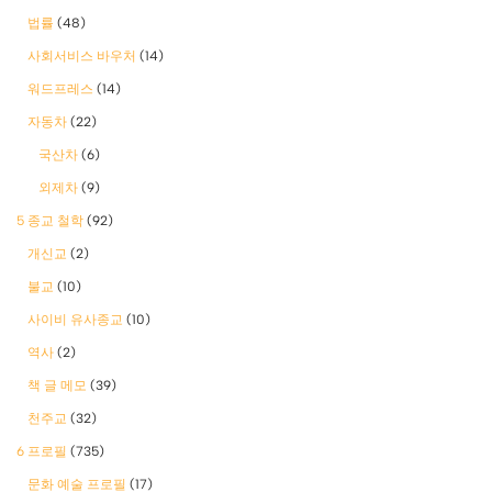
법률
(48)
사회서비스 바우처
(14)
워드프레스
(14)
자동차
(22)
국산차
(6)
외제차
(9)
5 종교 철학
(92)
개신교
(2)
불교
(10)
사이비 유사종교
(10)
역사
(2)
책 글 메모
(39)
천주교
(32)
6 프로필
(735)
문화 예술 프로필
(17)