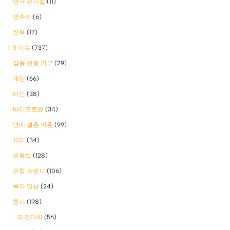
연극 뮤지컬
(11)
연주자
(6)
한복
(17)
1-3 이슈
(737)
감동 선행 기부
(29)
게임
(66)
미인
(38)
바디프로필
(34)
연예 결혼 이혼
(99)
유머
(34)
유튜브
(128)
유행 트렌드
(106)
육아 일상
(24)
행사
(198)
미인대회
(56)