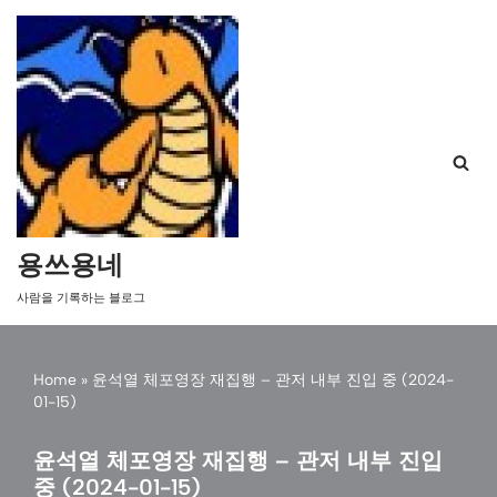
콘
텐
츠
로
건
너
뛰
기
용쓰용네
사람을 기록하는 블로그
Home
»
윤석열 체포영장 재집행 – 관저 내부 진입 중 (2024-
01-15)
윤석열 체포영장 재집행 – 관저 내부 진입
중 (2024-01-15)