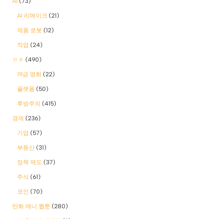
AI
(73)
AI 리메이크
(21)
제품 로봇
(12)
직업
(24)
ㅇㅎ
(490)
19금 영화
(22)
플랫폼
(50)
후방주의
(415)
경제
(236)
기업
(57)
부동산
(31)
정책 제도
(37)
주식
(61)
코인
(70)
만화 애니 웹툰
(280)