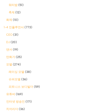
워터밤
(51)
축제
(12)
화제
(10)
1-4 인플루언서
(773)
CEO
(31)
DJ
(20)
댄서
(19)
만화가
(25)
모델
(274)
레이싱 모델
(38)
슈퍼모델
(36)
피트니스 보디빌더
(59)
유튜버
(169)
인터넷 방송인
(171)
치어리더
(36)