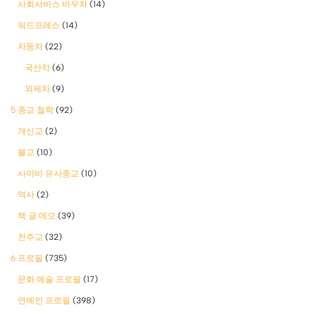
사회서비스 바우처
(14)
워드프레스
(14)
자동차
(22)
국산차
(6)
외제차
(9)
5 종교 철학
(92)
개신교
(2)
불교
(10)
사이비 유사종교
(10)
역사
(2)
책 글 메모
(39)
천주교
(32)
6 프로필
(735)
문화 예술 프로필
(17)
연예인 프로필
(398)