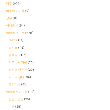
배우
(605)
버추얼 아이돌
(9)
성우
(11)
아나운서
(54)
아이돌 걸그룹
(458)
QWER
(13)
뉴진스
(46)
블랙핑크
(17)
시그니처 지원
(26)
장원영 안유진
(20)
카리나 윈터
(34)
트와이스
(41)
아이돌 보이그룹
(112)
방탄소년단
(25)
빅뱅
(28)