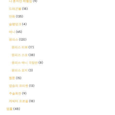
나 혼자만 레벨업
(9)
드래곤볼
(18)
만화
(135)
슬램덩크
(4)
애니
(65)
원피스
(120)
원피스 리뷰
(17)
원피스 스포
(38)
원피스 애니 극장판
(8)
원피스 표지
(3)
웹툰
(15)
장송의 프리렌
(13)
주술회전
(9)
캐릭터 프로필
(18)
법률
(48)