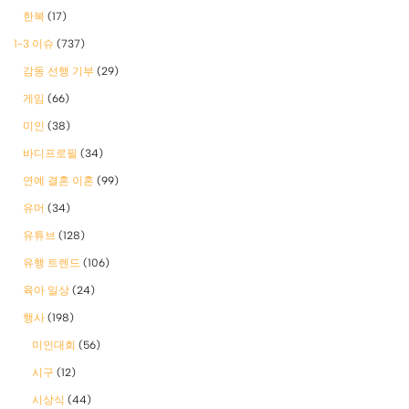
한복
(17)
1-3 이슈
(737)
감동 선행 기부
(29)
게임
(66)
미인
(38)
바디프로필
(34)
연예 결혼 이혼
(99)
유머
(34)
유튜브
(128)
유행 트렌드
(106)
육아 일상
(24)
행사
(198)
미인대회
(56)
시구
(12)
시상식
(44)