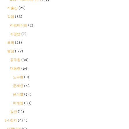
저출산
(25)
직업
(83)
아르바이트
(2)
자영업
(7)
해외
(23)
행정
(179)
공무원
(34)
대통령
(64)
노무현
(3)
문재인
(4)
윤석열
(34)
이재명
(30)
장관
(12)
3-1 잡지
(474)
대학내일
(9)