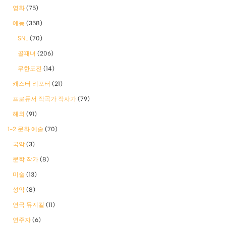
영화
(75)
예능
(358)
SNL
(70)
골때녀
(206)
무한도전
(14)
캐스터 리포터
(21)
프로듀서 작곡가 작사가
(79)
해외
(91)
1-2 문화 예술
(70)
국악
(3)
문학 작가
(8)
미술
(13)
성악
(8)
연극 뮤지컬
(11)
연주자
(6)