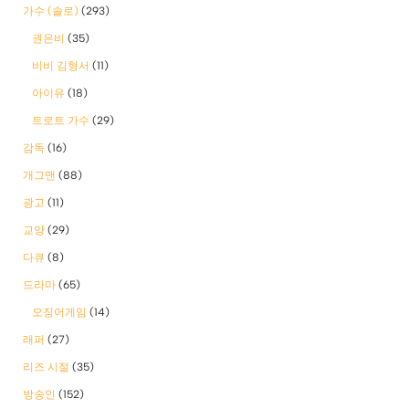
가수 (솔로)
(293)
권은비
(35)
비비 김형서
(11)
아이유
(18)
트로트 가수
(29)
감독
(16)
개그맨
(88)
광고
(11)
교양
(29)
다큐
(8)
드라마
(65)
오징어게임
(14)
래퍼
(27)
리즈 시절
(35)
방송인
(152)