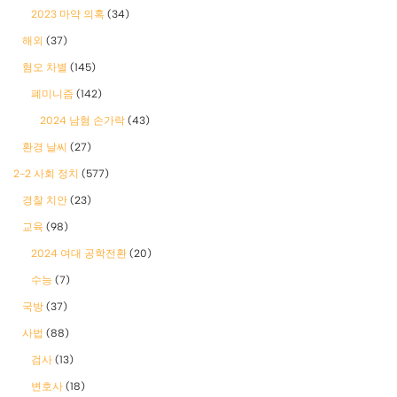
2023 마약 의혹
(34)
해외
(37)
혐오 차별
(145)
폐미니즘
(142)
2024 남혐 손가락
(43)
환경 날씨
(27)
2-2 사회 정치
(577)
경찰 치안
(23)
교육
(98)
2024 여대 공학전환
(20)
수능
(7)
국방
(37)
사법
(88)
검사
(13)
변호사
(18)