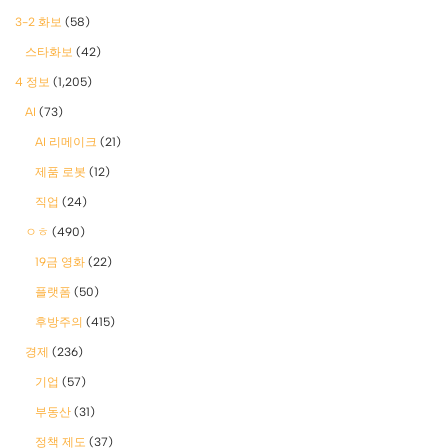
3-2 화보
(58)
스타화보
(42)
4 정보
(1,205)
AI
(73)
AI 리메이크
(21)
제품 로봇
(12)
직업
(24)
ㅇㅎ
(490)
19금 영화
(22)
플랫폼
(50)
후방주의
(415)
경제
(236)
기업
(57)
부동산
(31)
정책 제도
(37)