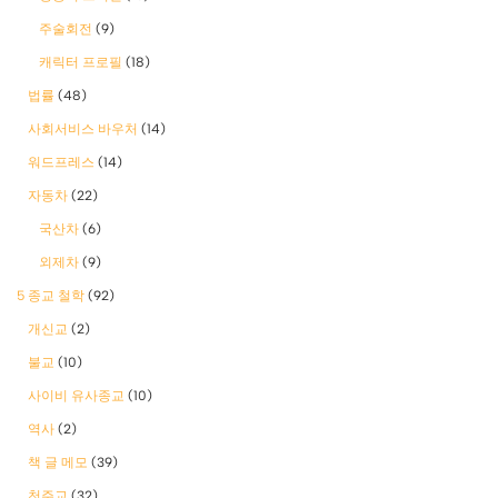
주술회전
(9)
캐릭터 프로필
(18)
법률
(48)
사회서비스 바우처
(14)
워드프레스
(14)
자동차
(22)
국산차
(6)
외제차
(9)
5 종교 철학
(92)
개신교
(2)
불교
(10)
사이비 유사종교
(10)
역사
(2)
책 글 메모
(39)
천주교
(32)