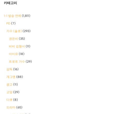
카테고리
1-1 방송 연예
(1,811)
PD
(7)
가수 (솔로)
(293)
권은비
(35)
비비 김형서
(11)
아이유
(18)
트로트 가수
(29)
감독
(16)
개그맨
(88)
광고
(11)
교양
(29)
다큐
(8)
드라마
(65)