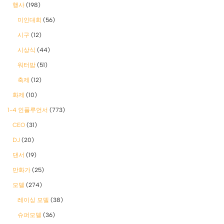
행사
(198)
미인대회
(56)
시구
(12)
시상식
(44)
워터밤
(51)
축제
(12)
화제
(10)
1-4 인플루언서
(773)
CEO
(31)
DJ
(20)
댄서
(19)
만화가
(25)
모델
(274)
레이싱 모델
(38)
슈퍼모델
(36)