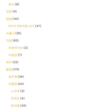
판사
(8)
언론
(9)
입법
(141)
2024 국회의원 선거
(47)
저출산
(25)
직업
(83)
아르바이트
(2)
자영업
(7)
해외
(23)
행정
(179)
공무원
(34)
대통령
(64)
노무현
(3)
문재인
(4)
윤석열
(34)