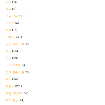
미술
(13)
성악
(8)
연극 뮤지컬
(11)
연주자
(6)
한복
(17)
1-3 이슈
(737)
감동 선행 기부
(29)
게임
(66)
미인
(38)
바디프로필
(34)
연예 결혼 이혼
(99)
유머
(34)
유튜브
(128)
유행 트렌드
(106)
육아 일상
(24)