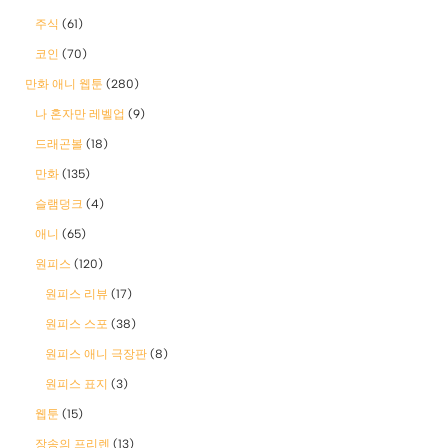
주식
(61)
코인
(70)
만화 애니 웹툰
(280)
나 혼자만 레벨업
(9)
드래곤볼
(18)
만화
(135)
슬램덩크
(4)
애니
(65)
원피스
(120)
원피스 리뷰
(17)
원피스 스포
(38)
원피스 애니 극장판
(8)
원피스 표지
(3)
웹툰
(15)
장송의 프리렌
(13)