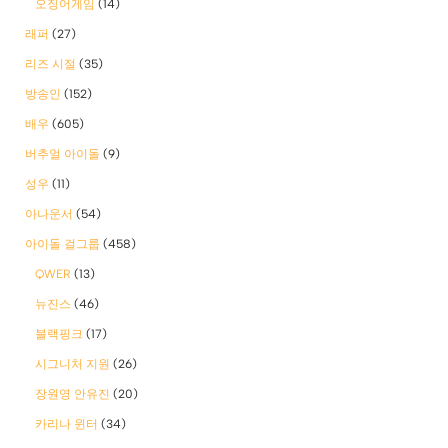
오징어게임
(14)
래퍼
(27)
리즈 시절
(35)
방송인
(152)
배우
(605)
버추얼 아이돌
(9)
성우
(11)
아나운서
(54)
아이돌 걸그룹
(458)
QWER
(13)
뉴진스
(46)
블랙핑크
(17)
시그니처 지원
(26)
장원영 안유진
(20)
카리나 윈터
(34)