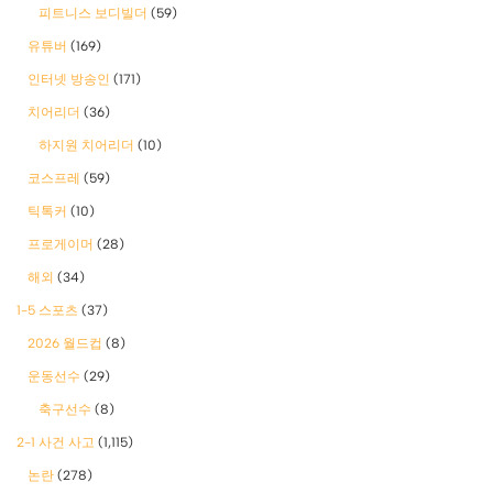
피트니스 보디빌더
(59)
유튜버
(169)
인터넷 방송인
(171)
치어리더
(36)
하지원 치어리더
(10)
코스프레
(59)
틱톡커
(10)
프로게이머
(28)
해외
(34)
1-5 스포츠
(37)
2026 월드컵
(8)
운동선수
(29)
축구선수
(8)
2-1 사건 사고
(1,115)
논란
(278)