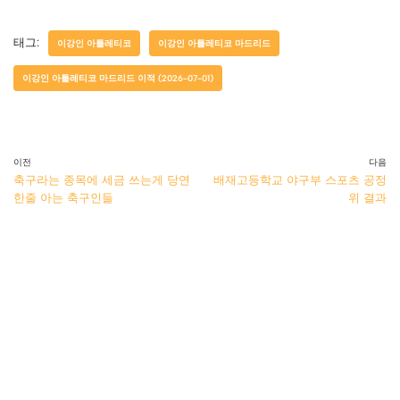
태그:
이강인 아틀레티코
이강인 아틀레티코 마드리드
이강인 아틀레티코 마드리드 이적 (2026-07-01)
이전
다음
축구라는 종목에 세금 쓰는게 당연
배재고등학교 야구부 스포츠 공정
한줄 아는 축구인들
위 결과