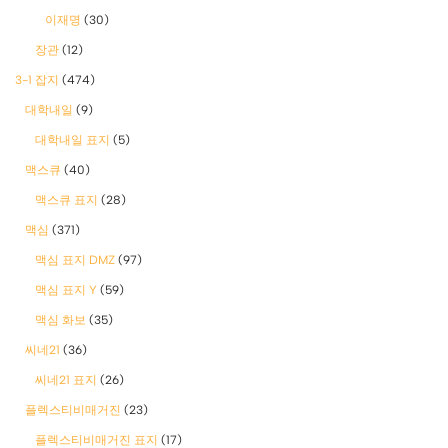
이재명
(30)
장관
(12)
3-1 잡지
(474)
대학내일
(9)
대학내일 표지
(5)
맥스큐
(40)
맥스큐 표지
(28)
맥심
(371)
맥심 표지 DMZ
(97)
맥심 표지 Y
(59)
맥심 화보
(35)
씨네21
(36)
씨네21 표지
(26)
플렉스티비매거진
(23)
플렉스티비매거진 표지
(17)