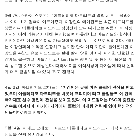
3월 7일, 스카이 스포츠는 “아틀레티코 마드리드의 영입 시도는 물밑에
서 이미 초기 접촉이 이루어졌다. 이강인의 에이전트는 최근 마드리드를
방문하여 아틀레티코 마드리드 경영진과 만나 다가오는 여름 이적 시장
에서의 이적 가능성에 대해 논의했으며 아틀레티코 마드리드와 협상이
진전된다면 이강인은 이적 가능성에도 열려 있는 것으로 알려졌다. PSG
는 이강인과의 계약을 연장하고 싶지만 만약 이적 제안이 들어온다면 이
강인을 4천만 유로 미만으로는 절대 팔지 않을 것이다. 이러한 단호한 입
장에도 불구하고, 아틀레티코 마드리드는 향후 몇 주 동안 이 옵션을 계
속 검토할 것으로 예상된다. 따라서 여름 이적시장이 다가옴에 따라 논의
가 더욱 활발해질 수 있다.”라고 전했다.
4월 3일, 파브리지오 로마노는
“이강인은 유럽 여러 클럽의 관심을 받고
있으며 아틀레티코 마드리드를 비롯해 프리미어 리그 클럽들도 이 한국
국가대표 선수 영입에 관심을 보이고 있다. 이 미드필더는 PSG의 중요한
선수로 여겨지며, 아시아 지역에서 클럽의 마케팅 전략에 있어 핵심적인
인물이다.
“라고 전했다.
5월 14일, 마테오 모레토에 따르면 아틀레티코 마드리드가 아직 이강인
영입을 진행 중이라고 한다.