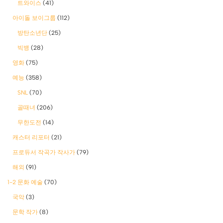
트와이스
(41)
아이돌 보이그룹
(112)
방탄소년단
(25)
빅뱅
(28)
영화
(75)
예능
(358)
SNL
(70)
골때녀
(206)
무한도전
(14)
캐스터 리포터
(21)
프로듀서 작곡가 작사가
(79)
해외
(91)
1-2 문화 예술
(70)
국악
(3)
문학 작가
(8)