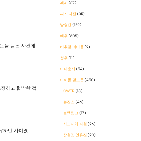
래퍼
(27)
리즈 시절
(35)
방송인
(152)
배우
(605)
 돈을 뜯은 사건에
버추얼 아이돌
(9)
성우
(11)
아나운서
(54)
아이돌 걸그룹
(458)
조정하고 협박한 겁
QWER
(13)
뉴진스
(46)
블랙핑크
(17)
시그니처 지원
(26)
공유하던 사이였
장원영 안유진
(20)