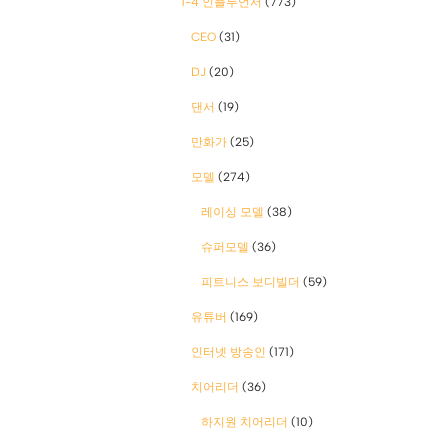
1-4 인플루언서
(773)
CEO
(31)
DJ
(20)
댄서
(19)
만화가
(25)
모델
(274)
레이싱 모델
(38)
슈퍼모델
(36)
피트니스 보디빌더
(59)
유튜버
(169)
인터넷 방송인
(171)
치어리더
(36)
하지원 치어리더
(10)