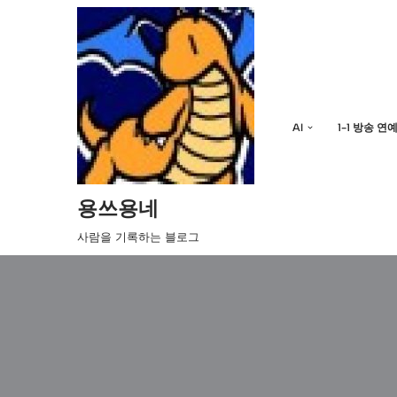
콘
텐
츠
로
AI
1-1 방송 연
건
너
뛰
기
용쓰용네
사람을 기록하는 블로그