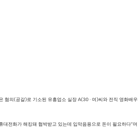
의(공갈)로 기소된 유흥업소 실장 A(30 · 여)씨와 전직 영화배우 B
 “휴대전화가 해킹돼 협박받고 있는데 입막음용으로 돈이 필요하다”며