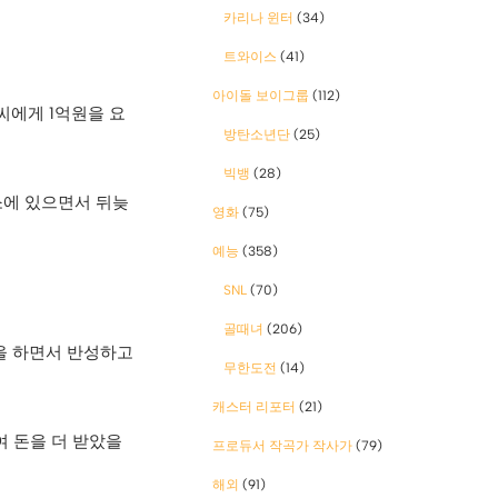
카리나 윈터
(34)
트와이스
(41)
아이돌 보이그룹
(112)
씨에게 1억원을 요
방탄소년단
(25)
빅뱅
(28)
소에 있으면서 뒤늦
영화
(75)
예능
(358)
SNL
(70)
골때녀
(206)
을 하면서 반성하고
무한도전
(14)
캐스터 리포터
(21)
여 돈을 더 받았을
프로듀서 작곡가 작사가
(79)
해외
(91)