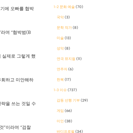
1-2 문화 예술
(70)
었기에 오빠를 협박
국악
(3)
문학 작가
(8)
라며 “협박범(B
미술
(13)
성악
(8)
해 실제로 그렇게 했
연극 뮤지컬
(11)
연주자
(6)
“후회하고 미안해하
한복
(17)
1-3 이슈
(737)
감동 선행 기부
(29)
전략을 쓰는 것일 수
게임
(66)
미인
(38)
것”이라며 “검찰
바디프로필
(34)