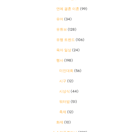
연예 결혼 이혼
(99)
유머
(34)
유튜브
(128)
유행 트렌드
(106)
육아 일상
(24)
행사
(198)
미인대회
(56)
시구
(12)
시상식
(44)
워터밤
(51)
축제
(12)
화제
(10)