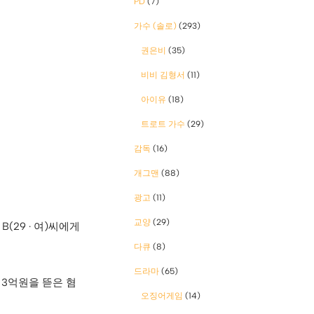
PD
(7)
가수 (솔로)
(293)
권은비
(35)
비비 김형서
(11)
아이유
(18)
트로트 가수
(29)
감독
(16)
개그맨
(88)
광고
(11)
교양
(29)
(29 · 여)씨에게
다큐
(8)
드라마
(65)
 3억원을 뜯은 혐
오징어게임
(14)