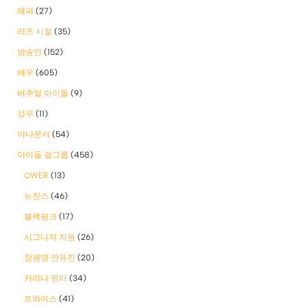
래퍼
(27)
리즈 시절
(35)
방송인
(152)
배우
(605)
버추얼 아이돌
(9)
성우
(11)
아나운서
(54)
아이돌 걸그룹
(458)
QWER
(13)
뉴진스
(46)
블랙핑크
(17)
시그니처 지원
(26)
장원영 안유진
(20)
카리나 윈터
(34)
트와이스
(41)