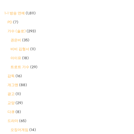
1-1 방송 연예
(1,811)
PD
(7)
가수 (솔로)
(293)
권은비
(35)
비비 김형서
(11)
아이유
(18)
트로트 가수
(29)
감독
(16)
개그맨
(88)
광고
(11)
교양
(29)
다큐
(8)
드라마
(65)
오징어게임
(14)