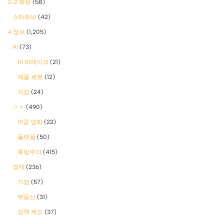
3-2 화보
(58)
스타화보
(42)
4 정보
(1,205)
AI
(73)
AI 리메이크
(21)
제품 로봇
(12)
직업
(24)
ㅇㅎ
(490)
19금 영화
(22)
플랫폼
(50)
후방주의
(415)
경제
(236)
기업
(57)
부동산
(31)
정책 제도
(37)