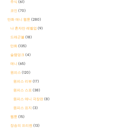
주식
(61)
코인
(70)
만화 애니 웹툰
(280)
나 혼자만 레벨업
(9)
드래곤볼
(18)
만화
(135)
슬램덩크
(4)
애니
(65)
원피스
(120)
원피스 리뷰
(17)
원피스 스포
(38)
원피스 애니 극장판
(8)
원피스 표지
(3)
웹툰
(15)
장송의 프리렌
(13)