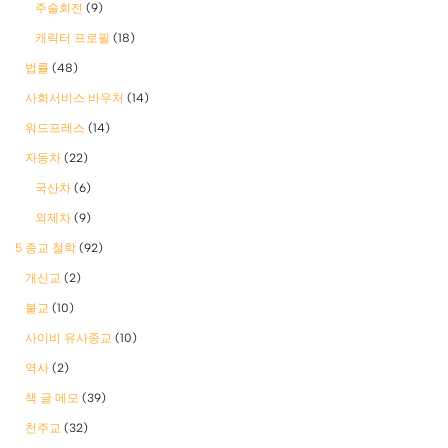
주술회전
(9)
캐릭터 프로필
(18)
법률
(48)
사회서비스 바우처
(14)
워드프레스
(14)
자동차
(22)
국산차
(6)
외제차
(9)
5 종교 철학
(92)
개신교
(2)
불교
(10)
사이비 유사종교
(10)
역사
(2)
책 글 메모
(39)
천주교
(32)