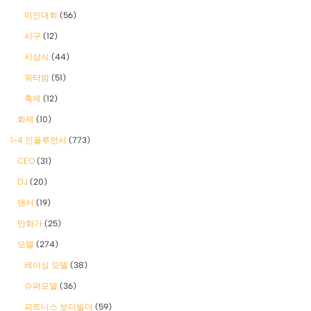
미인대회
(56)
시구
(12)
시상식
(44)
워터밤
(51)
축제
(12)
화제
(10)
1-4 인플루언서
(773)
CEO
(31)
DJ
(20)
댄서
(19)
만화가
(25)
모델
(274)
레이싱 모델
(38)
슈퍼모델
(36)
피트니스 보디빌더
(59)