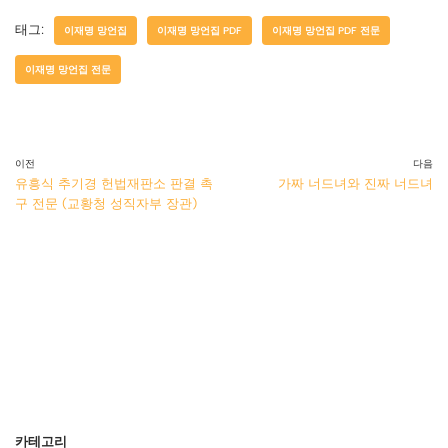
태그:
이재명 망언집
이재명 망언집 PDF
이재명 망언집 PDF 전문
이재명 망언집 전문
이전
다음
유흥식 추기경 헌법재판소 판결 촉
가짜 너드녀와 진짜 너드녀
구 전문 (교황청 성직자부 장관)
카테고리