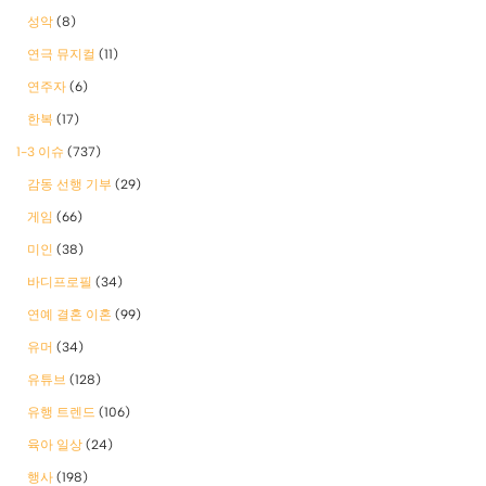
성악
(8)
연극 뮤지컬
(11)
연주자
(6)
한복
(17)
1-3 이슈
(737)
감동 선행 기부
(29)
게임
(66)
미인
(38)
바디프로필
(34)
연예 결혼 이혼
(99)
유머
(34)
유튜브
(128)
유행 트렌드
(106)
육아 일상
(24)
행사
(198)