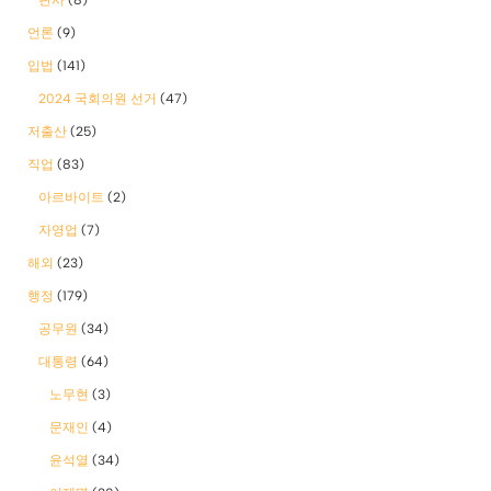
언론
(9)
입법
(141)
2024 국회의원 선거
(47)
저출산
(25)
직업
(83)
아르바이트
(2)
자영업
(7)
해외
(23)
행정
(179)
공무원
(34)
대통령
(64)
노무현
(3)
문재인
(4)
윤석열
(34)