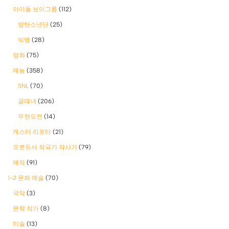
아이돌 보이그룹
(112)
방탄소년단
(25)
빅뱅
(28)
영화
(75)
예능
(358)
SNL
(70)
골때녀
(206)
무한도전
(14)
캐스터 리포터
(21)
프로듀서 작곡가 작사가
(79)
해외
(91)
1-2 문화 예술
(70)
국악
(3)
문학 작가
(8)
미술
(13)