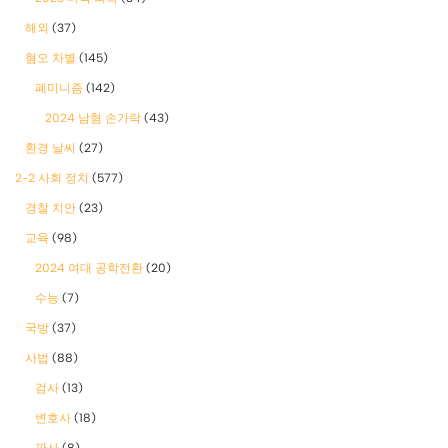
해외
(37)
혐오 차별
(145)
폐미니즘
(142)
2024 남혐 손가락
(43)
환경 날씨
(27)
2-2 사회 정치
(577)
경찰 치안
(23)
교육
(98)
2024 여대 공학전환
(20)
수능
(7)
국방
(37)
사법
(88)
검사
(13)
변호사
(18)
판사
(8)