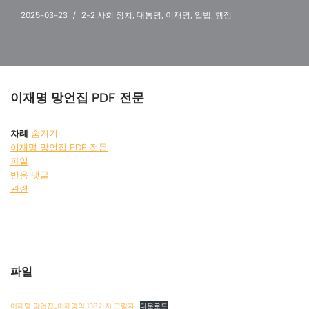
2025-03-23
2-2 사회 정치
,
대통령
,
이재명
,
입법
,
행정
이재명 망언집 PDF 전문
차례
숨기기
이재명 망언집 PDF 전문
파일
반응 댓글
관련
파일
이재명 망언집_이재명의 138가지 그림자
다운로드