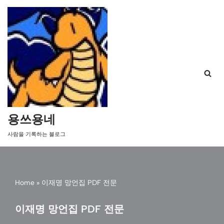
콘
텐
츠
로
건
너
뛰
기
용쓰용네
사람을 기록하는 블로그
Home
»
이재명 망언집 PDF 전문
이재명 망언집 PDF 전문