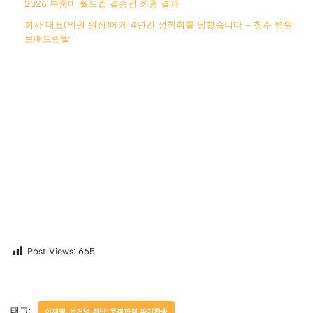
2026 북중미 월드컵 결승전 최종 결과
회사 대표(의원 원장)에게 4년간 성착취를 당했습니다 – 청주 병원
보배드림발
Post Views:
665
태그:
이재명 '선거법 위반' 무죄판결 파기환송