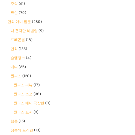
주식
(61)
코인
(70)
만화 애니 웹툰
(280)
나 혼자만 레벨업
(9)
드래곤볼
(18)
만화
(135)
슬램덩크
(4)
애니
(65)
원피스
(120)
원피스 리뷰
(17)
원피스 스포
(38)
원피스 애니 극장판
(8)
원피스 표지
(3)
웹툰
(15)
장송의 프리렌
(13)