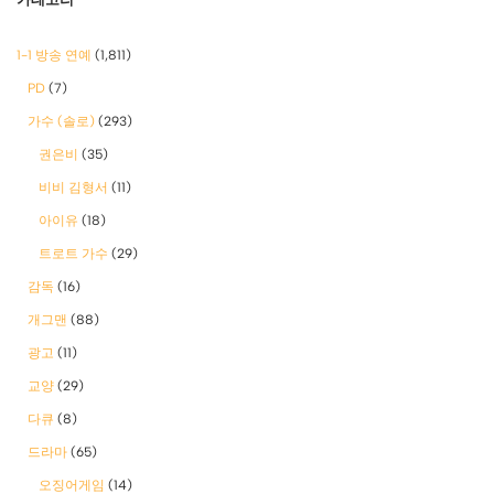
1-1 방송 연예
(1,811)
PD
(7)
가수 (솔로)
(293)
권은비
(35)
비비 김형서
(11)
아이유
(18)
트로트 가수
(29)
감독
(16)
개그맨
(88)
광고
(11)
교양
(29)
다큐
(8)
드라마
(65)
오징어게임
(14)