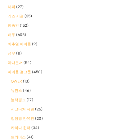
래퍼
(27)
리즈 시절
(35)
방송인
(152)
배우
(605)
버추얼 아이돌
(9)
성우
(11)
아나운서
(54)
아이돌 걸그룹
(458)
QWER
(13)
뉴진스
(46)
블랙핑크
(17)
시그니처 지원
(26)
장원영 안유진
(20)
카리나 윈터
(34)
트와이스
(41)