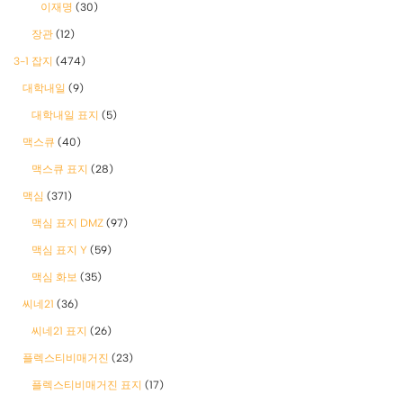
이재명
(30)
장관
(12)
3-1 잡지
(474)
대학내일
(9)
대학내일 표지
(5)
맥스큐
(40)
맥스큐 표지
(28)
맥심
(371)
맥심 표지 DMZ
(97)
맥심 표지 Y
(59)
맥심 화보
(35)
씨네21
(36)
씨네21 표지
(26)
플렉스티비매거진
(23)
플렉스티비매거진 표지
(17)