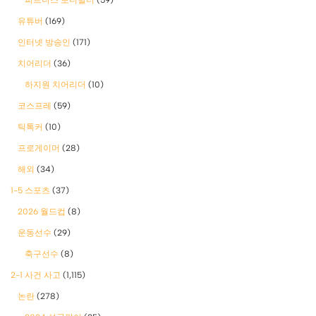
유튜버
(169)
인터넷 방송인
(171)
치어리더
(36)
하지원 치어리더
(10)
코스프레
(59)
틱톡커
(10)
프로게이머
(28)
해외
(34)
1-5 스포츠
(37)
2026 월드컵
(8)
운동선수
(29)
축구선수
(8)
2-1 사건 사고
(1,115)
논란
(278)