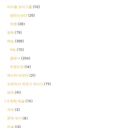
아이돌 보이그룹
(112)
방탄소년단
(25)
빅뱅
(28)
영화
(75)
예능
(358)
SNL
(70)
골때녀
(206)
무한도전
(14)
캐스터 리포터
(21)
프로듀서 작곡가 작사가
(79)
해외
(91)
1-2 문화 예술
(70)
국악
(3)
문학 작가
(8)
미술
(13)