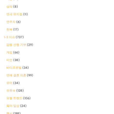
성악
(8)
연극 뮤지컬
(11)
연주자
(6)
한복
(17)
1-3 이슈
(737)
감동 선행 기부
(29)
게임
(66)
미인
(38)
바디프로필
(34)
연예 결혼 이혼
(99)
유머
(34)
유튜브
(128)
유행 트렌드
(106)
육아 일상
(24)
행사
(198)