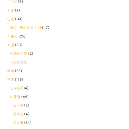
판사
(8)
언론
(9)
입법
(141)
2024 국회의원 선거
(47)
저출산
(25)
직업
(83)
아르바이트
(2)
자영업
(7)
해외
(23)
행정
(179)
공무원
(34)
대통령
(64)
노무현
(3)
문재인
(4)
윤석열
(34)