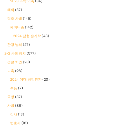
2023 마약 의혹
(34)
해외
(37)
혐오 차별
(145)
폐미니즘
(142)
2024 남혐 손가락
(43)
환경 날씨
(27)
2-2 사회 정치
(577)
경찰 치안
(23)
교육
(98)
2024 여대 공학전환
(20)
수능
(7)
국방
(37)
사법
(88)
검사
(13)
변호사
(18)