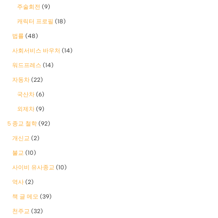
주술회전
(9)
캐릭터 프로필
(18)
법률
(48)
사회서비스 바우처
(14)
워드프레스
(14)
자동차
(22)
국산차
(6)
외제차
(9)
5 종교 철학
(92)
개신교
(2)
불교
(10)
사이비 유사종교
(10)
역사
(2)
책 글 메모
(39)
천주교
(32)