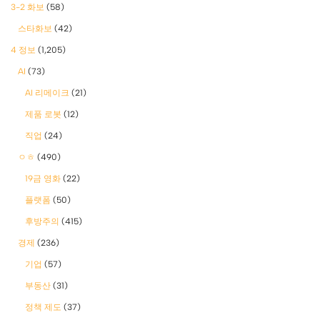
3-2 화보
(58)
스타화보
(42)
4 정보
(1,205)
AI
(73)
AI 리메이크
(21)
제품 로봇
(12)
직업
(24)
ㅇㅎ
(490)
19금 영화
(22)
플랫폼
(50)
후방주의
(415)
경제
(236)
기업
(57)
부동산
(31)
정책 제도
(37)