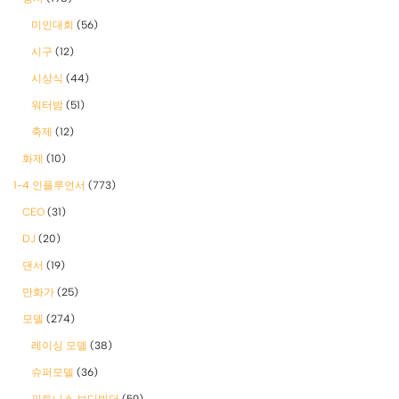
미인대회
(56)
시구
(12)
시상식
(44)
워터밤
(51)
축제
(12)
화제
(10)
1-4 인플루언서
(773)
CEO
(31)
DJ
(20)
댄서
(19)
만화가
(25)
모델
(274)
레이싱 모델
(38)
슈퍼모델
(36)
피트니스 보디빌더
(59)