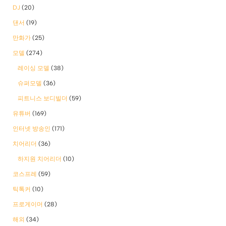
DJ
(20)
댄서
(19)
만화가
(25)
모델
(274)
레이싱 모델
(38)
슈퍼모델
(36)
피트니스 보디빌더
(59)
유튜버
(169)
인터넷 방송인
(171)
치어리더
(36)
하지원 치어리더
(10)
코스프레
(59)
틱톡커
(10)
프로게이머
(28)
해외
(34)