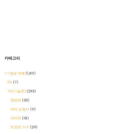
카테고리
1-1 방송 연예
(1,811)
PD
(7)
가수 (솔로)
(293)
권은비
(35)
비비 김형서
(11)
아이유
(18)
트로트 가수
(29)