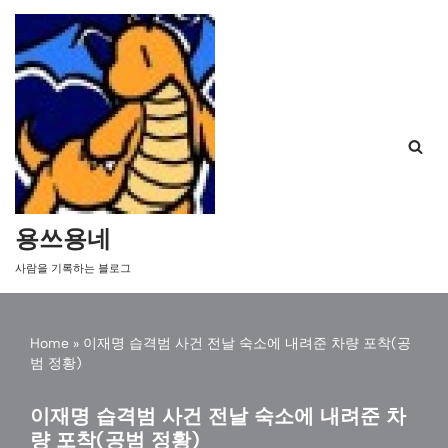
콘
텐
츠
로
건
너
뛰
기
용쓰용네
사람을 기록하는 블로그
Home
»
이재명 습격범 사건 전날 숙소에 내려준 차량 포착(공
범 정황)
이재명 습격범 사건 전날 숙소에 내려준 차
량 포착(공범 정황)