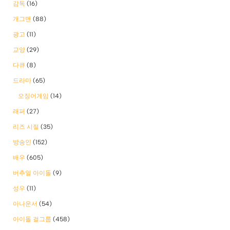
감독
(16)
개그맨
(88)
광고
(11)
교양
(29)
다큐
(8)
드라마
(65)
오징어게임
(14)
래퍼
(27)
리즈 시절
(35)
방송인
(152)
배우
(605)
버추얼 아이돌
(9)
성우
(11)
아나운서
(54)
아이돌 걸그룹
(458)