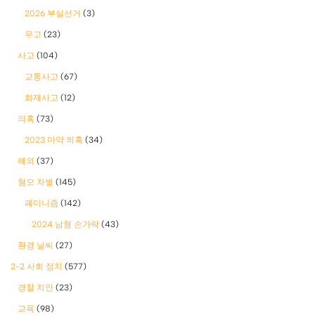
2026 부실선거
(3)
무고
(23)
사고
(104)
교통사고
(67)
화재사고
(12)
의혹
(73)
2023 마약 의혹
(34)
해외
(37)
혐오 차별
(145)
폐미니즘
(142)
2024 남혐 손가락
(43)
환경 날씨
(27)
2-2 사회 정치
(577)
경찰 치안
(23)
교육
(98)