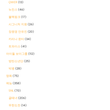
QWER
(13)
뉴진스
(46)
블랙핑크
(17)
시그니처 지원
(26)
장원영 안유진
(20)
카리나 윈터
(34)
트와이스
(41)
아이돌 보이그룹
(112)
방탄소년단
(25)
빅뱅
(28)
영화
(75)
예능
(358)
SNL
(70)
골때녀
(206)
무한도전
(14)