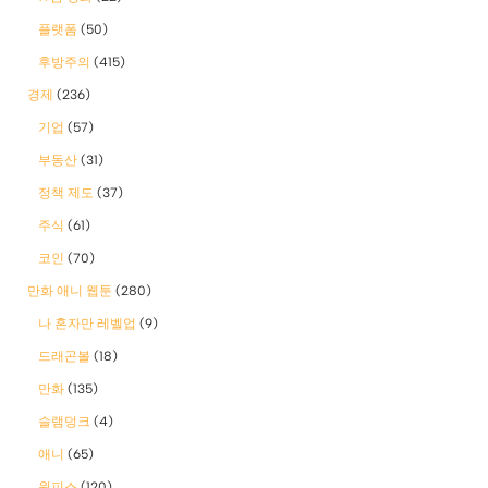
플랫폼
(50)
후방주의
(415)
경제
(236)
기업
(57)
부동산
(31)
정책 제도
(37)
주식
(61)
코인
(70)
만화 애니 웹툰
(280)
나 혼자만 레벨업
(9)
드래곤볼
(18)
만화
(135)
슬램덩크
(4)
애니
(65)
원피스
(120)