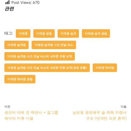
Post Views:
670
관련
태그:
이재명
이재명 공범
이재명 습격
이재명 습격 공범
이재명 습격범
이재명 습격범 사건 전날 숙소
이재명 습격범 사건 전날 숙소에 내려준 차량 포착
이재명 습격범 사건 전날 숙소에 내려준 차량 포착(공범 정황)
이재명 테러범
이재명 테러범 공범
이전
다음
권은비 데뷔 전 백댄서 + 걸그룹
남포동 원로배우 술 취해 차량서
예아의 카츄 시절
구조 (번개탄 피운 흔적)