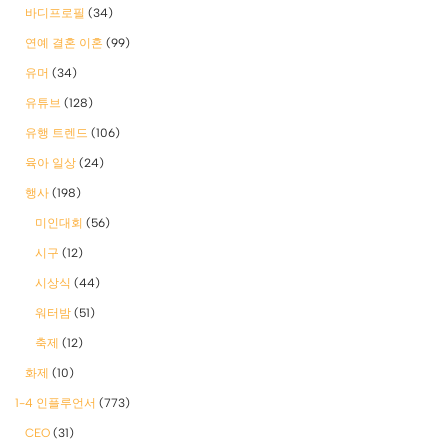
바디프로필
(34)
연예 결혼 이혼
(99)
유머
(34)
유튜브
(128)
유행 트렌드
(106)
육아 일상
(24)
행사
(198)
미인대회
(56)
시구
(12)
시상식
(44)
워터밤
(51)
축제
(12)
화제
(10)
1-4 인플루언서
(773)
CEO
(31)