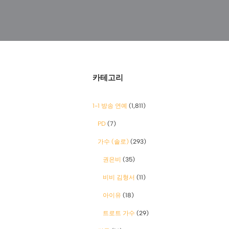
카테고리
1-1 방송 연예
(1,811)
PD
(7)
가수 (솔로)
(293)
권은비
(35)
비비 김형서
(11)
아이유
(18)
트로트 가수
(29)