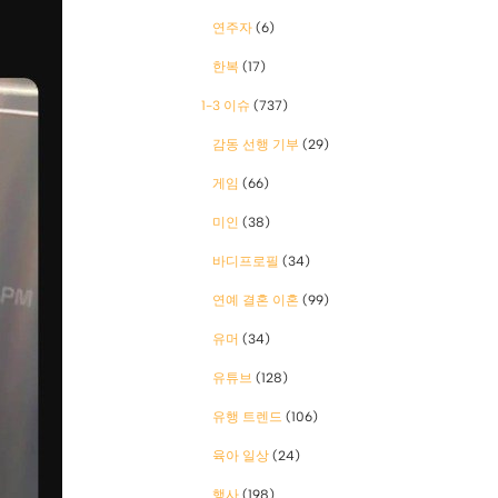
연주자
(6)
한복
(17)
1-3 이슈
(737)
감동 선행 기부
(29)
게임
(66)
미인
(38)
바디프로필
(34)
연예 결혼 이혼
(99)
유머
(34)
유튜브
(128)
유행 트렌드
(106)
육아 일상
(24)
행사
(198)