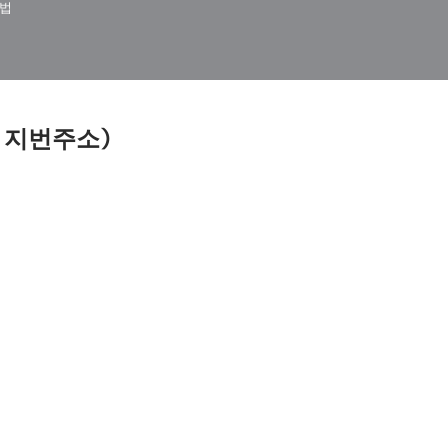
법
 지번주소)