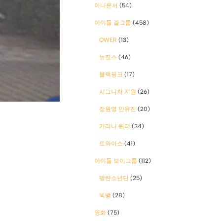
아나운서
(54)
아이돌 걸그룹
(458)
QWER
(13)
뉴진스
(46)
블랙핑크
(17)
시그니처 지원
(26)
장원영 안유진
(20)
카리나 윈터
(34)
트와이스
(41)
아이돌 보이그룹
(112)
방탄소년단
(25)
빅뱅
(28)
영화
(75)