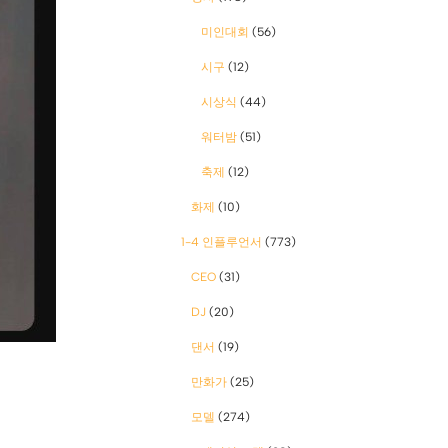
미인대회
(56)
시구
(12)
시상식
(44)
워터밤
(51)
축제
(12)
화제
(10)
1-4 인플루언서
(773)
CEO
(31)
DJ
(20)
댄서
(19)
만화가
(25)
모델
(274)