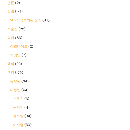
언론
(9)
입법
(141)
2024 국회의원 선거
(47)
저출산
(25)
직업
(83)
아르바이트
(2)
자영업
(7)
해외
(23)
행정
(179)
공무원
(34)
대통령
(64)
노무현
(3)
문재인
(4)
윤석열
(34)
이재명
(30)