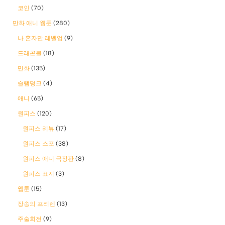
코인
(70)
만화 애니 웹툰
(280)
나 혼자만 레벨업
(9)
드래곤볼
(18)
만화
(135)
슬램덩크
(4)
애니
(65)
원피스
(120)
원피스 리뷰
(17)
원피스 스포
(38)
원피스 애니 극장판
(8)
원피스 표지
(3)
웹툰
(15)
장송의 프리렌
(13)
주술회전
(9)