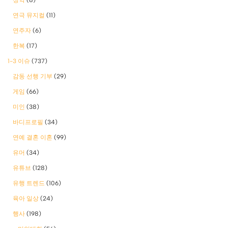
연극 뮤지컬
(11)
연주자
(6)
한복
(17)
1-3 이슈
(737)
감동 선행 기부
(29)
게임
(66)
미인
(38)
바디프로필
(34)
연예 결혼 이혼
(99)
유머
(34)
유튜브
(128)
유행 트렌드
(106)
육아 일상
(24)
행사
(198)