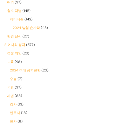
해외
(37)
혐오 차별
(145)
폐미니즘
(142)
2024 남혐 손가락
(43)
환경 날씨
(27)
2-2 사회 정치
(577)
경찰 치안
(23)
교육
(98)
2024 여대 공학전환
(20)
수능
(7)
국방
(37)
사법
(88)
검사
(13)
변호사
(18)
판사
(8)