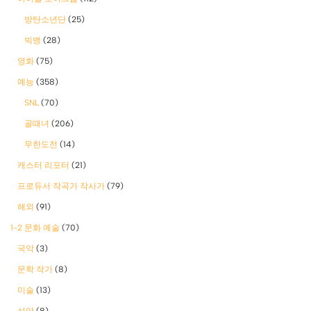
방탄소년단
(25)
빅뱅
(28)
영화
(75)
예능
(358)
SNL
(70)
골때녀
(206)
무한도전
(14)
캐스터 리포터
(21)
프로듀서 작곡가 작사가
(79)
해외
(91)
1-2 문화 예술
(70)
국악
(3)
문학 작가
(8)
미술
(13)
성악
(8)