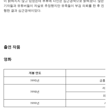
이 밝혀지지 않고 있었는데 추후에 사인은 심근경색으로 밝혀졌다. 많은
기자들과 유튜버들이 자살로 추정했지만 유족들이 부검 의뢰를 한 후 진
행한 결과 심근경색이었다.
출연 작품
영화
개봉 연도
제
1995년
금홍아
러브
1998년
파란
1999년
세