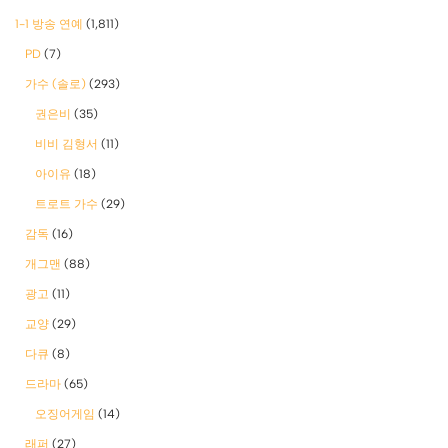
1-1 방송 연예
(1,811)
PD
(7)
가수 (솔로)
(293)
권은비
(35)
비비 김형서
(11)
아이유
(18)
트로트 가수
(29)
감독
(16)
개그맨
(88)
광고
(11)
교양
(29)
다큐
(8)
드라마
(65)
오징어게임
(14)
래퍼
(27)