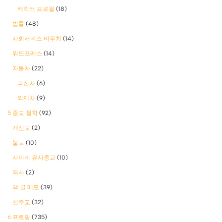
캐릭터 프로필
(18)
법률
(48)
사회서비스 바우처
(14)
워드프레스
(14)
자동차
(22)
국산차
(6)
외제차
(9)
5 종교 철학
(92)
개신교
(2)
불교
(10)
사이비 유사종교
(10)
역사
(2)
책 글 메모
(39)
천주교
(32)
6 프로필
(735)