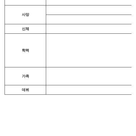
사망
신체
학력
가족
데뷔