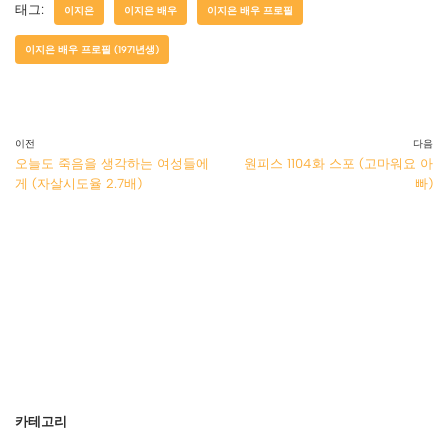
태그:
이지은
이지은 배우
이지은 배우 프로필
이지은 배우 프로필 (1971년생)
이전
다음
오늘도 죽음을 생각하는 여성들에
원피스 1104화 스포 (고마워요 아
게 (자살시도율 2.7배)
빠)
카테고리