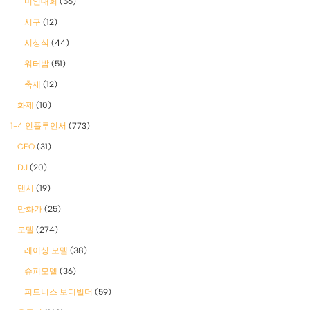
미인대회
(56)
시구
(12)
시상식
(44)
워터밤
(51)
축제
(12)
화제
(10)
1-4 인플루언서
(773)
CEO
(31)
DJ
(20)
댄서
(19)
만화가
(25)
모델
(274)
레이싱 모델
(38)
슈퍼모델
(36)
피트니스 보디빌더
(59)