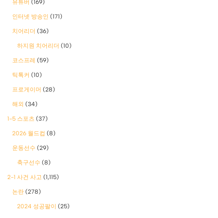
유튜버
(169)
인터넷 방송인
(171)
치어리더
(36)
하지원 치어리더
(10)
코스프레
(59)
틱톡커
(10)
프로게이머
(28)
해외
(34)
1-5 스포츠
(37)
2026 월드컵
(8)
운동선수
(29)
축구선수
(8)
2-1 사건 사고
(1,115)
논란
(278)
2024 성공팔이
(25)