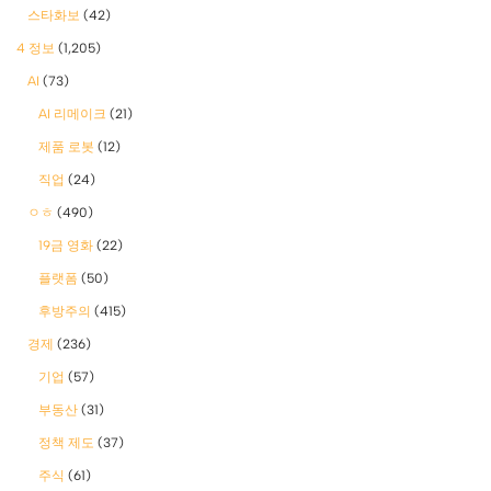
스타화보
(42)
4 정보
(1,205)
AI
(73)
AI 리메이크
(21)
제품 로봇
(12)
직업
(24)
ㅇㅎ
(490)
19금 영화
(22)
플랫폼
(50)
후방주의
(415)
경제
(236)
기업
(57)
부동산
(31)
정책 제도
(37)
주식
(61)