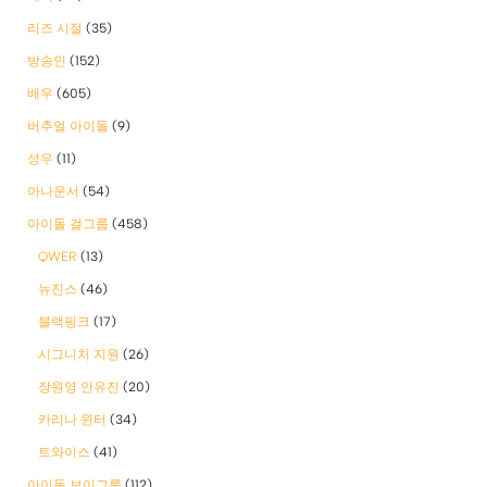
리즈 시절
(35)
방송인
(152)
배우
(605)
버추얼 아이돌
(9)
성우
(11)
아나운서
(54)
아이돌 걸그룹
(458)
QWER
(13)
뉴진스
(46)
블랙핑크
(17)
시그니처 지원
(26)
장원영 안유진
(20)
카리나 윈터
(34)
트와이스
(41)
아이돌 보이그룹
(112)