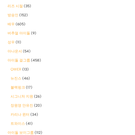
리즈 시절
(35)
방송인
(152)
배우
(605)
버추얼 아이돌
(9)
성우
(11)
아나운서
(54)
아이돌 걸그룹
(458)
QWER
(13)
뉴진스
(46)
블랙핑크
(17)
시그니처 지원
(26)
장원영 안유진
(20)
카리나 윈터
(34)
트와이스
(41)
아이돌 보이그룹
(112)