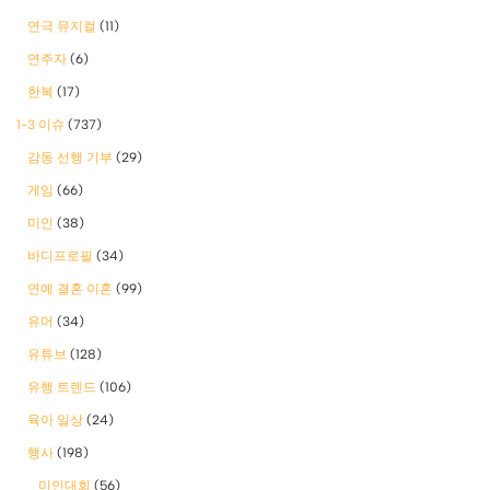
연극 뮤지컬
(11)
연주자
(6)
한복
(17)
1-3 이슈
(737)
감동 선행 기부
(29)
게임
(66)
미인
(38)
바디프로필
(34)
연예 결혼 이혼
(99)
유머
(34)
유튜브
(128)
유행 트렌드
(106)
육아 일상
(24)
행사
(198)
미인대회
(56)