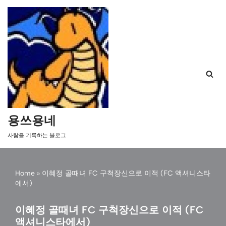
콘
텐
츠
로
건
너
뛰
기
용쓰용네
사람을 기록하는 블로그
Home
»
이혜정 골때녀 FC 구척장신으로 이적 (FC 액셔니스타
에서)
이혜정 골때녀 FC 구척장신으로 이적 (FC
액셔니스타에서)