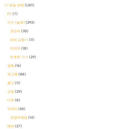
1-1 방송 연예
(1,811)
PD
(7)
가수 (솔로)
(293)
권은비
(35)
비비 김형서
(11)
아이유
(18)
트로트 가수
(29)
감독
(16)
개그맨
(88)
광고
(11)
교양
(29)
다큐
(8)
드라마
(65)
오징어게임
(14)
래퍼
(27)