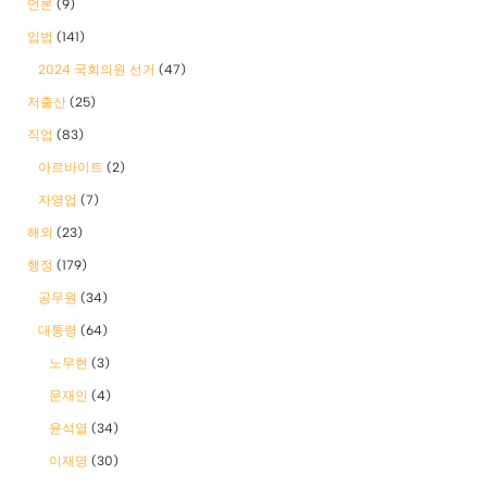
언론
(9)
입법
(141)
2024 국회의원 선거
(47)
저출산
(25)
직업
(83)
아르바이트
(2)
자영업
(7)
해외
(23)
행정
(179)
공무원
(34)
대통령
(64)
노무현
(3)
문재인
(4)
윤석열
(34)
이재명
(30)