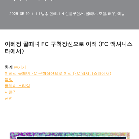
2025-05-10
1-1 방송 연예
,
1-4 인플루언서
,
골때녀
,
모델
,
배우
,
예능
이혜정 골때녀 FC 구척장신으로 이적 (FC 액셔니스
타에서)
차례
숨기기
이혜정 골때녀 FC 구척장신으로 이적 (FC 액셔니스타에서)
특징
플레이 스타일
시즌7
관련