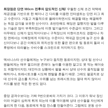
최장점은 단연 180cm 전후의 압도적인 신체/
우월한 신체 조건 덕택에
제공권을 기반으로 한 헤더나 긴 다리를 이용한 인터셉트는 단연 리그 최
고 수준이다. 거칠고 저돌적으로 플레이하면서도 해결할 때는 해결해주
는 득점 감각을 보유한 선수이다. 초반만해도 헤딩은 잘했지만 발을 다루
는 기술은 많이 부족하였는데 이젠 발기술까지 수준급이 되었다. 그리고
아무래도 신체가 압도적이다보니 구척장신의 이현이조차도 경합이나 차
징 면에서는 이혜정에게 지워지는 수준이다. 역대급 장신에 농구 선수 출
신이다보니 공간 이해도와 위치선정 또한 좋은 편으로 팀 동료의 돌파 시
후방에서 따라붙는 수비수를 스크린으로 저지하기도 한다.
액셔니스타 선수들에게는 누구보다 듬직한 동료이지만, 상대 팀 선수나
팬들에게는 매우 껄끄러운 존재다. 높이를 이용한 알고도 못 막는 헤더슛
도 위협적이지만, 대인마크 상황에서 팔을 써서 상대 선수의 움직임을 방
해하거나, 트래시토크를 시도해 멘탈을 흔들기 때문. 그래도 팔꿈치로 상
대 선수의 급소를 치거나, 수위를 넘는 트래시토크는 절대 하지 않아서
카드를 받은 적은 한 번도 없다.
중앙 공격수보다는 가짜 9번으로써의 가치가 크다. 그 이유가 워낙 장신
이라 어글이 심하게 튀게 되는데 이를 역이용해 상대 선수들을 자신에게
쏠리게 한 다음, 동료에게 득점 찬스를 만들어준다. 그럼에도 운동 선수