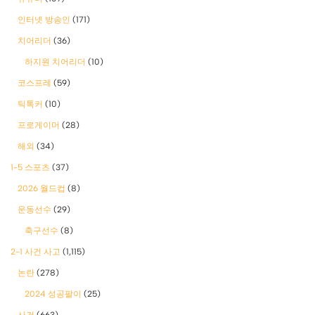
인터넷 방송인
(171)
치어리더
(36)
하지원 치어리더
(10)
코스프레
(59)
틱톡커
(10)
프로게이머
(28)
해외
(34)
1-5 스포츠
(37)
2026 월드컵
(8)
운동선수
(29)
축구선수
(8)
2-1 사건 사고
(1,115)
논란
(278)
2024 성공팔이
(25)
사건
(663)