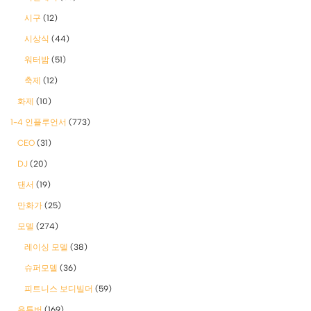
시구
(12)
시상식
(44)
워터밤
(51)
축제
(12)
화제
(10)
1-4 인플루언서
(773)
CEO
(31)
DJ
(20)
댄서
(19)
만화가
(25)
모델
(274)
레이싱 모델
(38)
슈퍼모델
(36)
피트니스 보디빌더
(59)
유튜버
(169)