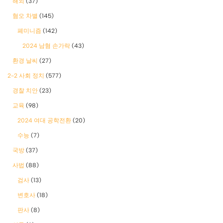
해외
(37)
혐오 차별
(145)
폐미니즘
(142)
2024 남혐 손가락
(43)
환경 날씨
(27)
2-2 사회 정치
(577)
경찰 치안
(23)
교육
(98)
2024 여대 공학전환
(20)
수능
(7)
국방
(37)
사법
(88)
검사
(13)
변호사
(18)
판사
(8)