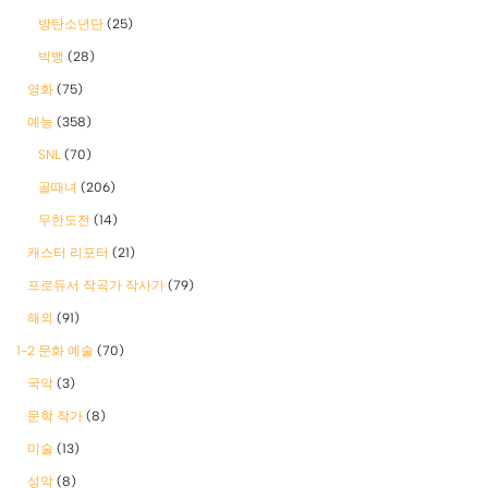
방탄소년단
(25)
빅뱅
(28)
영화
(75)
예능
(358)
SNL
(70)
골때녀
(206)
무한도전
(14)
캐스터 리포터
(21)
프로듀서 작곡가 작사가
(79)
해외
(91)
1-2 문화 예술
(70)
국악
(3)
문학 작가
(8)
미술
(13)
성악
(8)