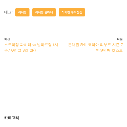
태그:
이혜정
이혜정 골때녀
이혜정 구척장신
이전
다음
스트리밍 파이터 vs 발라드림 (시
문채원 SNL 코리아 리부트 시즌 7
즌7 G리그 B조 2R)
여섯번째 호스트
카테고리