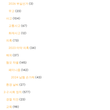
2026 부실선거
(3)
무고
(23)
사고
(104)
교통사고
(67)
화재사고
(12)
의혹
(73)
2023 마약 의혹
(34)
해외
(37)
혐오 차별
(145)
폐미니즘
(142)
2024 남혐 손가락
(43)
환경 날씨
(27)
2-2 사회 정치
(577)
경찰 치안
(23)
교육
(98)