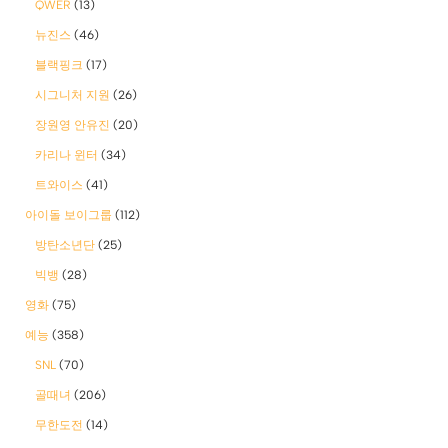
QWER
(13)
뉴진스
(46)
블랙핑크
(17)
시그니처 지원
(26)
장원영 안유진
(20)
카리나 윈터
(34)
트와이스
(41)
아이돌 보이그룹
(112)
방탄소년단
(25)
빅뱅
(28)
영화
(75)
예능
(358)
SNL
(70)
골때녀
(206)
무한도전
(14)