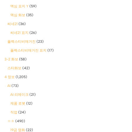
맥심 표지 Y
(59)
맥심 화보
(35)
씨네21
(36)
씨네21 표지
(26)
플렉스티비매거진
(23)
플렉스티비매거진 표지
(17)
3-2 화보
(58)
스타화보
(42)
4 정보
(1,205)
AI
(73)
AI 리메이크
(21)
제품 로봇
(12)
직업
(24)
ㅇㅎ
(490)
19금 영화
(22)