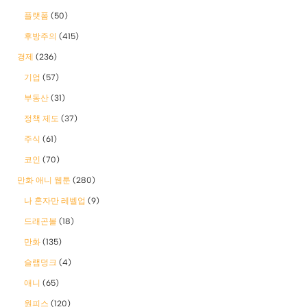
플랫폼
(50)
후방주의
(415)
경제
(236)
기업
(57)
부동산
(31)
정책 제도
(37)
주식
(61)
코인
(70)
만화 애니 웹툰
(280)
나 혼자만 레벨업
(9)
드래곤볼
(18)
만화
(135)
슬램덩크
(4)
애니
(65)
원피스
(120)