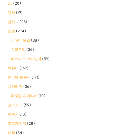
DJ
(20)
댄서
(19)
만화가
(25)
모델
(274)
레이싱 모델
(38)
슈퍼모델
(36)
피트니스 보디빌더
(59)
유튜버
(169)
인터넷 방송인
(171)
치어리더
(36)
하지원 치어리더
(10)
코스프레
(59)
틱톡커
(10)
프로게이머
(28)
해외
(34)