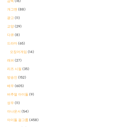
감독
(16)
개그맨
(88)
광고
(11)
교양
(29)
다큐
(8)
드라마
(65)
오징어게임
(14)
래퍼
(27)
리즈 시절
(35)
방송인
(152)
배우
(605)
버추얼 아이돌
(9)
성우
(11)
아나운서
(54)
아이돌 걸그룹
(458)