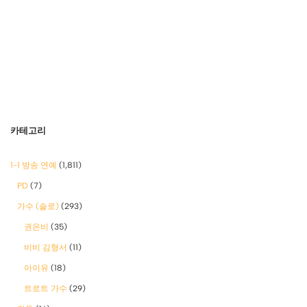
카테고리
1-1 방송 연예
(1,811)
PD
(7)
가수 (솔로)
(293)
권은비
(35)
비비 김형서
(11)
아이유
(18)
트로트 가수
(29)