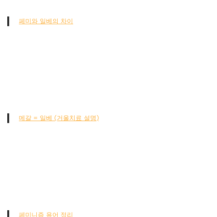
페미와 일베의 차이
메갈 = 일베 (거울치료 설명)
페미니즘 용어 정리