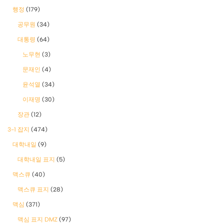
행정
(179)
공무원
(34)
대통령
(64)
노무현
(3)
문재인
(4)
윤석열
(34)
이재명
(30)
장관
(12)
3-1 잡지
(474)
대학내일
(9)
대학내일 표지
(5)
맥스큐
(40)
맥스큐 표지
(28)
맥심
(371)
맥심 표지 DMZ
(97)