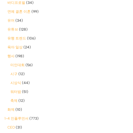
바디프로필
(34)
연예 결혼 이혼
(99)
유머
(34)
유튜브
(128)
유행 트렌드
(106)
육아 일상
(24)
행사
(198)
미인대회
(56)
시구
(12)
시상식
(44)
워터밤
(51)
축제
(12)
화제
(10)
1-4 인플루언서
(773)
CEO
(31)