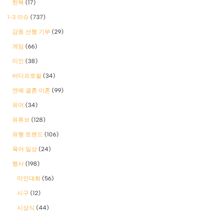
한복
(17)
1-3 이슈
(737)
감동 선행 기부
(29)
게임
(66)
미인
(38)
바디프로필
(34)
연예 결혼 이혼
(99)
유머
(34)
유튜브
(128)
유행 트렌드
(106)
육아 일상
(24)
행사
(198)
미인대회
(56)
시구
(12)
시상식
(44)