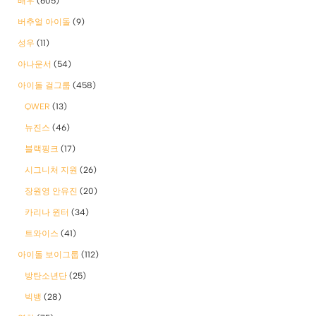
배우
(605)
버추얼 아이돌
(9)
성우
(11)
아나운서
(54)
아이돌 걸그룹
(458)
QWER
(13)
뉴진스
(46)
블랙핑크
(17)
시그니처 지원
(26)
장원영 안유진
(20)
카리나 윈터
(34)
트와이스
(41)
아이돌 보이그룹
(112)
방탄소년단
(25)
빅뱅
(28)