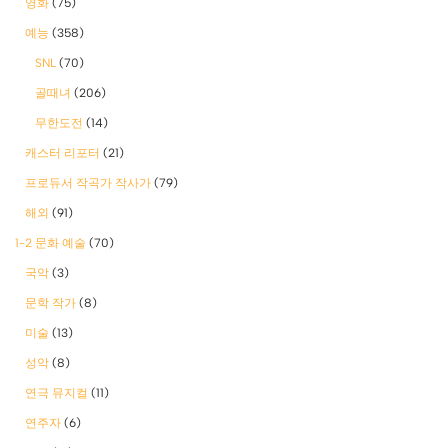
영화
(75)
예능
(358)
SNL
(70)
골때녀
(206)
무한도전
(14)
캐스터 리포터
(21)
프로듀서 작곡가 작사가
(79)
해외
(91)
1-2 문화 예술
(70)
국악
(3)
문학 작가
(8)
미술
(13)
성악
(8)
연극 뮤지컬
(11)
연주자
(6)