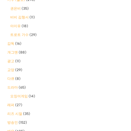
권은비
(35)
비비 김형서
(11)
아이유
(18)
트로트 가수
(29)
감독
(16)
개그맨
(88)
광고
(11)
교양
(29)
다큐
(8)
드라마
(65)
오징어게임
(14)
래퍼
(27)
리즈 시절
(35)
방송인
(152)