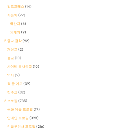
워드프레스
(14)
자동차
(22)
국산차
(6)
외제차
(9)
5 종교 철학
(92)
개신교
(2)
불교
(10)
사이비 유사종교
(10)
역사
(2)
책 글 메모
(39)
천주교
(32)
6 프로필
(735)
문화 예술 프로필
(17)
연예인 프로필
(398)
인플루언서 프로필
(216)