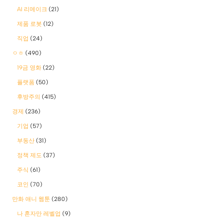
AI 리메이크
(21)
제품 로봇
(12)
직업
(24)
ㅇㅎ
(490)
19금 영화
(22)
플랫폼
(50)
후방주의
(415)
경제
(236)
기업
(57)
부동산
(31)
정책 제도
(37)
주식
(61)
코인
(70)
만화 애니 웹툰
(280)
나 혼자만 레벨업
(9)