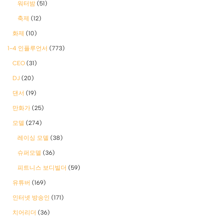
워터밤
(51)
축제
(12)
화제
(10)
1-4 인플루언서
(773)
CEO
(31)
DJ
(20)
댄서
(19)
만화가
(25)
모델
(274)
레이싱 모델
(38)
슈퍼모델
(36)
피트니스 보디빌더
(59)
유튜버
(169)
인터넷 방송인
(171)
치어리더
(36)