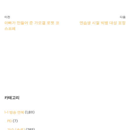
이전
다음
아빠가 만들어 준 가오갤 로켓 코
연습생 시절 빅뱅 대성 표정
스프레
카테고리
1-1 방송 연예
(1,811)
PD
(7)
가수 (솔로)
(293)