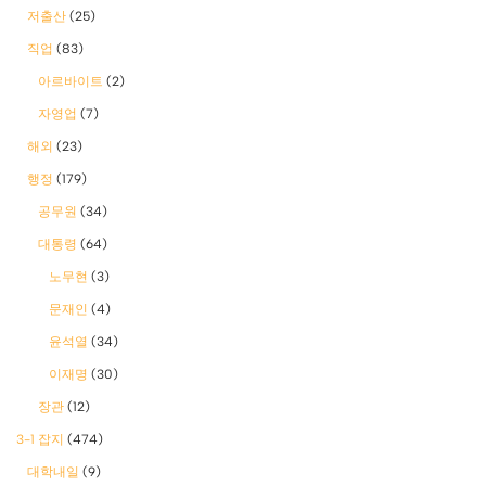
저출산
(25)
직업
(83)
아르바이트
(2)
자영업
(7)
해외
(23)
행정
(179)
공무원
(34)
대통령
(64)
노무현
(3)
문재인
(4)
윤석열
(34)
이재명
(30)
장관
(12)
3-1 잡지
(474)
대학내일
(9)