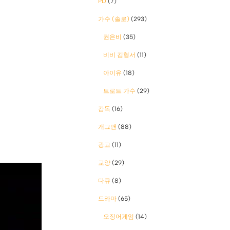
PD
(7)
가수 (솔로)
(293)
권은비
(35)
비비 김형서
(11)
아이유
(18)
트로트 가수
(29)
감독
(16)
개그맨
(88)
광고
(11)
교양
(29)
다큐
(8)
드라마
(65)
오징어게임
(14)