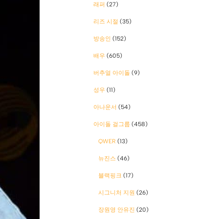
래퍼
(27)
리즈 시절
(35)
방송인
(152)
배우
(605)
버추얼 아이돌
(9)
성우
(11)
아나운서
(54)
아이돌 걸그룹
(458)
QWER
(13)
뉴진스
(46)
블랙핑크
(17)
시그니처 지원
(26)
장원영 안유진
(20)