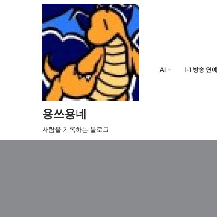
콘
텐
츠
로
AI
1-1 방송 연
건
너
뛰
기
용쓰용네
사람을 기록하는 블로그