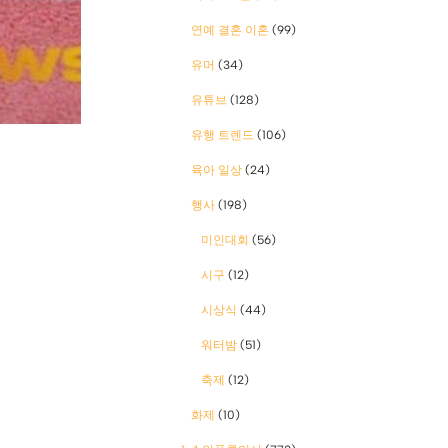
연예 결혼 이혼
(99)
유머
(34)
유튜브
(128)
유행 트렌드
(106)
육아 일상
(24)
행사
(198)
미인대회
(56)
시구
(12)
시상식
(44)
워터밤
(51)
축제
(12)
화제
(10)