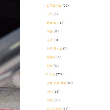
1-2 문화 예술
(70)
국악
(3)
문학 작가
(8)
미술
(13)
성악
(8)
연극 뮤지컬
(11)
연주자
(6)
한복
(17)
1-3 이슈
(737)
감동 선행 기부
(29)
게임
(66)
미인
(38)
바디프로필
(34)