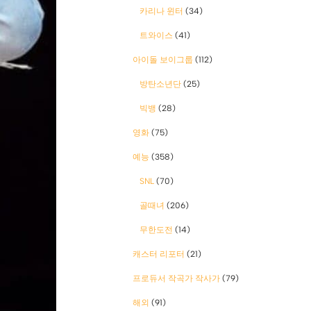
카리나 윈터
(34)
트와이스
(41)
아이돌 보이그룹
(112)
방탄소년단
(25)
빅뱅
(28)
영화
(75)
예능
(358)
SNL
(70)
골때녀
(206)
무한도전
(14)
캐스터 리포터
(21)
프로듀서 작곡가 작사가
(79)
해외
(91)