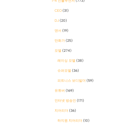
1-4 인플루언서
(773)
CEO
(31)
DJ
(20)
댄서
(19)
만화가
(25)
모델
(274)
레이싱 모델
(38)
슈퍼모델
(36)
피트니스 보디빌더
(59)
유튜버
(169)
인터넷 방송인
(171)
치어리더
(36)
하지원 치어리더
(10)