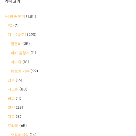
카테고리
1-1 방송 연예
(1,811)
PD
(7)
가수 (솔로)
(293)
권은비
(35)
비비 김형서
(11)
아이유
(18)
트로트 가수
(29)
감독
(16)
개그맨
(88)
광고
(11)
교양
(29)
다큐
(8)
드라마
(65)
오징어게임
(14)