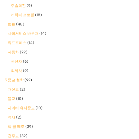
주술회전
(9)
캐릭터 프로필
(18)
법률
(48)
사회서비스 바우처
(14)
워드프레스
(14)
자동차
(22)
국산차
(6)
외제차
(9)
5 종교 철학
(92)
개신교
(2)
불교
(10)
사이비 유사종교
(10)
역사
(2)
책 글 메모
(39)
천주교
(32)