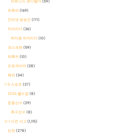
피트니스 보디빌더
(59)
유튜버
(169)
인터넷 방송인
(171)
치어리더
(36)
하지원 치어리더
(10)
코스프레
(59)
틱톡커
(10)
프로게이머
(28)
해외
(34)
1-5 스포츠
(37)
2026 월드컵
(8)
운동선수
(29)
축구선수
(8)
2-1 사건 사고
(1,115)
논란
(278)