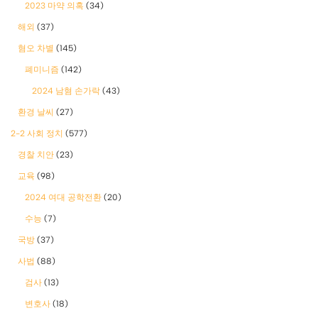
2023 마약 의혹
(34)
해외
(37)
혐오 차별
(145)
폐미니즘
(142)
2024 남혐 손가락
(43)
환경 날씨
(27)
2-2 사회 정치
(577)
경찰 치안
(23)
교육
(98)
2024 여대 공학전환
(20)
수능
(7)
국방
(37)
사법
(88)
검사
(13)
변호사
(18)