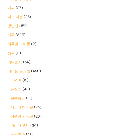
래퍼
(27)
리즈 시절
(35)
방송인
(152)
배우
(605)
버추얼 아이돌
(9)
성우
(11)
아나운서
(54)
아이돌 걸그룹
(458)
QWER
(13)
뉴진스
(46)
블랙핑크
(17)
시그니처 지원
(26)
장원영 안유진
(20)
카리나 윈터
(34)
트와이스
(41)