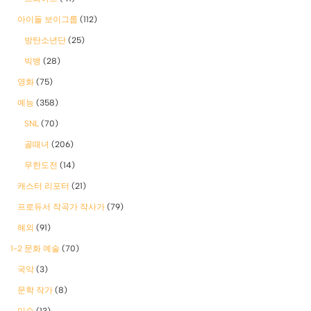
아이돌 보이그룹
(112)
방탄소년단
(25)
빅뱅
(28)
영화
(75)
예능
(358)
SNL
(70)
골때녀
(206)
무한도전
(14)
캐스터 리포터
(21)
프로듀서 작곡가 작사가
(79)
해외
(91)
1-2 문화 예술
(70)
국악
(3)
문학 작가
(8)
미술
(13)