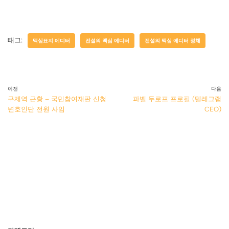
태그:
맥심표지 에디터
전설의 맥심 에디터
전설의 맥심 에디터 정체
이전
다음
구제역 근황 – 국민참여재판 신청
파벨 두로프 프로필 (텔레그램
변호인단 전원 사임
CEO)