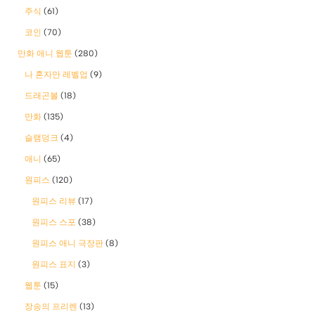
주식
(61)
코인
(70)
만화 애니 웹툰
(280)
나 혼자만 레벨업
(9)
드래곤볼
(18)
만화
(135)
슬램덩크
(4)
애니
(65)
원피스
(120)
원피스 리뷰
(17)
원피스 스포
(38)
원피스 애니 극장판
(8)
원피스 표지
(3)
웹툰
(15)
장송의 프리렌
(13)