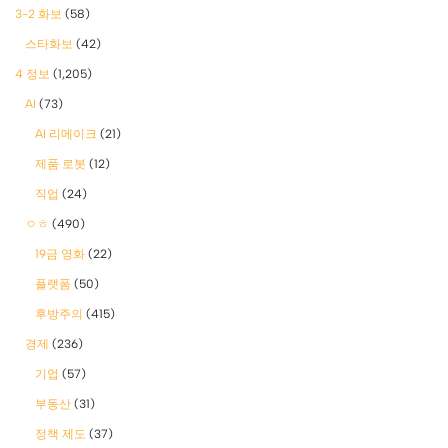
3-2 화보
(58)
스타화보
(42)
4 정보
(1,205)
AI
(73)
AI 리메이크
(21)
제품 로봇
(12)
직업
(24)
ㅇㅎ
(490)
19금 영화
(22)
플랫폼
(50)
후방주의
(415)
경제
(236)
기업
(57)
부동산
(31)
정책 제도
(37)