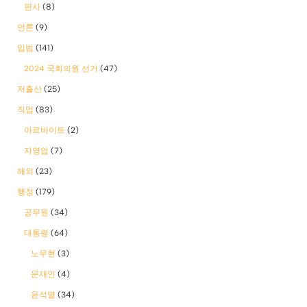
판사
(8)
언론
(9)
입법
(141)
2024 국회의원 선거
(47)
저출산
(25)
직업
(83)
아르바이트
(2)
자영업
(7)
해외
(23)
행정
(179)
공무원
(34)
대통령
(64)
노무현
(3)
문재인
(4)
윤석열
(34)