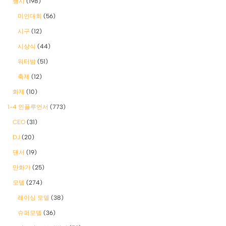
행사
(198)
미인대회
(56)
시구
(12)
시상식
(44)
워터밤
(51)
축제
(12)
화제
(10)
1-4 인플루언서
(773)
CEO
(31)
DJ
(20)
댄서
(19)
만화가
(25)
모델
(274)
레이싱 모델
(38)
슈퍼모델
(36)