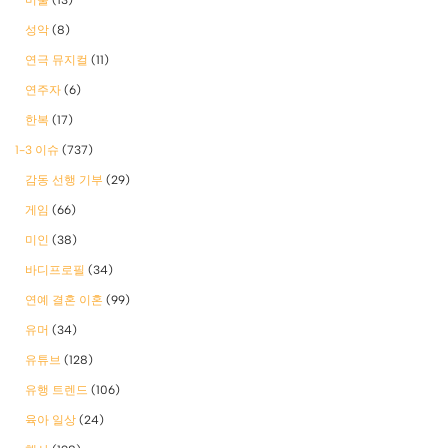
성악
(8)
연극 뮤지컬
(11)
연주자
(6)
한복
(17)
1-3 이슈
(737)
감동 선행 기부
(29)
게임
(66)
미인
(38)
바디프로필
(34)
연예 결혼 이혼
(99)
유머
(34)
유튜브
(128)
유행 트렌드
(106)
육아 일상
(24)