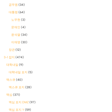
공무원
(34)
대통령
(64)
노무현
(3)
문재인
(4)
윤석열
(34)
이재명
(30)
장관
(12)
3-1 잡지
(474)
대학내일
(9)
대학내일 표지
(5)
맥스큐
(40)
맥스큐 표지
(28)
맥심
(371)
맥심 표지 DMZ
(97)
맥심 표지 Y
(59)