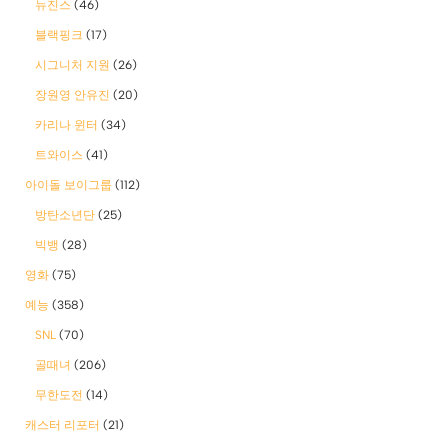
뉴진스
(46)
블랙핑크
(17)
시그니처 지원
(26)
장원영 안유진
(20)
카리나 윈터
(34)
트와이스
(41)
아이돌 보이그룹
(112)
방탄소년단
(25)
빅뱅
(28)
영화
(75)
예능
(358)
SNL
(70)
골때녀
(206)
무한도전
(14)
캐스터 리포터
(21)