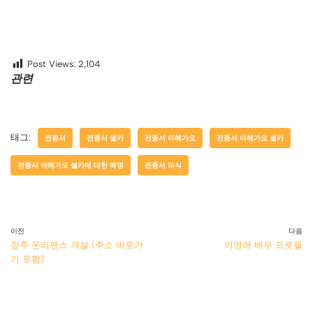
Post Views:
2,104
관련
태그:
전종서
전종서 셀카
전종서 아헤가오
전종서 아헤가오 셀카
전종서 아헤가오 셀카에 대한 해명
전종서 피식
이전
다음
장주 온리팬스 개설 (주소 바로가
이영애 배우 프로필
기 포함)