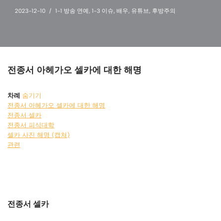
2023-12-10
1-1 방송 연예
,
1-3 이슈
,
배우
,
유튜브
,
후방주의
전종서 아헤가오 셀카에 대한 해명
차례
숨기기
전종서 아헤가오 셀카에 대한 해명
전종서 셀카
전종서 피식대학
셀카 사진 해명 (캡쳐)
관련
전종서 셀카