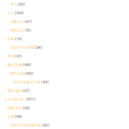
무고
(23)
사고
(104)
교통사고
(67)
화재사고
(12)
의혹
(73)
2023 마약 의혹
(34)
해외
(37)
혐오 차별
(145)
폐미니즘
(142)
2024 남혐 손가락
(43)
환경 날씨
(27)
2-2 사회 정치
(577)
경찰 치안
(23)
교육
(98)
2024 여대 공학전환
(20)