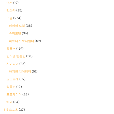
댄서
(19)
만화가
(25)
모델
(274)
레이싱 모델
(38)
슈퍼모델
(36)
피트니스 보디빌더
(59)
유튜버
(169)
인터넷 방송인
(171)
치어리더
(36)
하지원 치어리더
(10)
코스프레
(59)
틱톡커
(10)
프로게이머
(28)
해외
(34)
1-5 스포츠
(37)