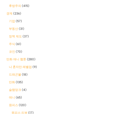
후방주의
(415)
경제
(236)
기업
(57)
부동산
(31)
정책 제도
(37)
주식
(61)
코인
(70)
만화 애니 웹툰
(280)
나 혼자만 레벨업
(9)
드래곤볼
(18)
만화
(135)
슬램덩크
(4)
애니
(65)
원피스
(120)
원피스 리뷰
(17)