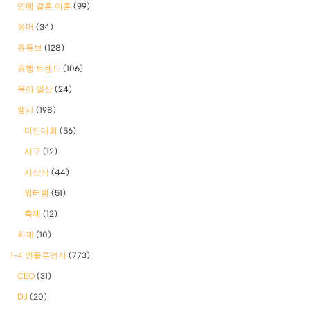
연예 결혼 이혼
(99)
유머
(34)
유튜브
(128)
유행 트렌드
(106)
육아 일상
(24)
행사
(198)
미인대회
(56)
시구
(12)
시상식
(44)
워터밤
(51)
축제
(12)
화제
(10)
1-4 인플루언서
(773)
CEO
(31)
DJ
(20)