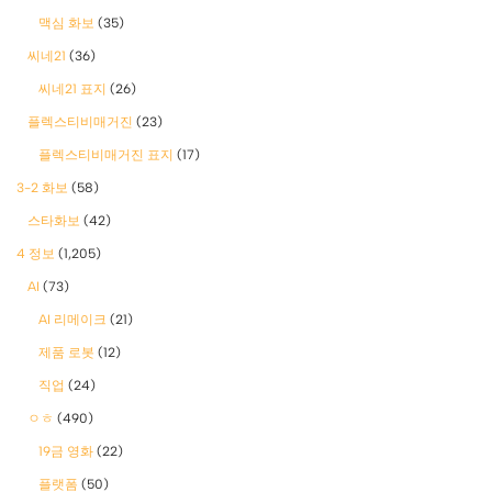
맥심 화보
(35)
씨네21
(36)
씨네21 표지
(26)
플렉스티비매거진
(23)
플렉스티비매거진 표지
(17)
3-2 화보
(58)
스타화보
(42)
4 정보
(1,205)
AI
(73)
AI 리메이크
(21)
제품 로봇
(12)
직업
(24)
ㅇㅎ
(490)
19금 영화
(22)
플랫폼
(50)