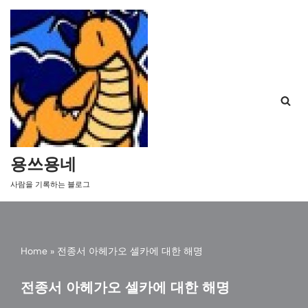
콘
텐
츠
로
건
너
뛰
기
용쓰용네
사람을 기록하는 블로그
Home
»
전종서 아헤가오 셀카에 대한 해명
전종서 아헤가오 셀카에 대한 해명