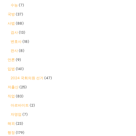
수능
(7)
국방
(37)
사법
(88)
검사
(13)
변호사
(18)
판사
(8)
언론
(9)
입법
(141)
2024 국회의원 선거
(47)
저출산
(25)
직업
(83)
아르바이트
(2)
자영업
(7)
해외
(23)
행정
(179)