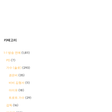
카테고리
1-1 방송 연예
(1,811)
PD
(7)
가수 (솔로)
(293)
권은비
(35)
비비 김형서
(11)
아이유
(18)
트로트 가수
(29)
감독
(16)