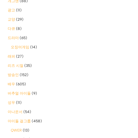
개그맨
(88)
광고
(11)
교양
(29)
다큐
(8)
드라마
(65)
오징어게임
(14)
래퍼
(27)
리즈 시절
(35)
방송인
(152)
배우
(605)
버추얼 아이돌
(9)
성우
(11)
아나운서
(54)
아이돌 걸그룹
(458)
QWER
(13)