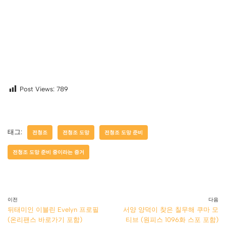
Post Views:
789
태그:
전청조
전청조 도망
전청조 도망 준비
전청조 도망 준비 중이라는 증거
이전
다음
뒤태미인 이블린 Evelyn 프로필
서양 양덕이 찾은 칠무해 쿠마 모
(온리팬스 바로가기 포함)
티브 (원피스 1096화 스포 포함)