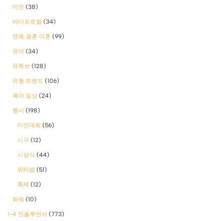
미인
(38)
바디프로필
(34)
연예 결혼 이혼
(99)
유머
(34)
유튜브
(128)
유행 트렌드
(106)
육아 일상
(24)
행사
(198)
미인대회
(56)
시구
(12)
시상식
(44)
워터밤
(51)
축제
(12)
화제
(10)
1-4 인플루언서
(773)