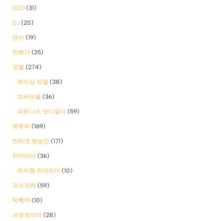
CEO
(31)
DJ
(20)
댄서
(19)
만화가
(25)
모델
(274)
레이싱 모델
(38)
슈퍼모델
(36)
피트니스 보디빌더
(59)
유튜버
(169)
인터넷 방송인
(171)
치어리더
(36)
하지원 치어리더
(10)
코스프레
(59)
틱톡커
(10)
프로게이머
(28)