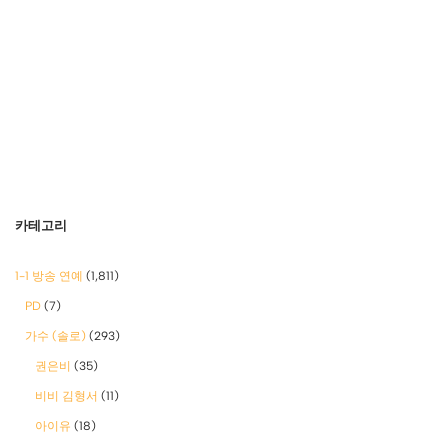
카테고리
1-1 방송 연예
(1,811)
PD
(7)
가수 (솔로)
(293)
권은비
(35)
비비 김형서
(11)
아이유
(18)