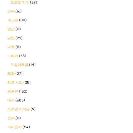
트로트 가수
(29)
감독
(16)
개그맨
(88)
광고
(11)
교양
(29)
다큐
(8)
드라마
(65)
오징어게임
(14)
래퍼
(27)
리즈 시절
(35)
방송인
(152)
배우
(605)
버추얼 아이돌
(9)
성우
(11)
아나운서
(54)