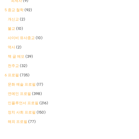
외제차
(9)
5 종교 철학
(92)
개신교
(2)
불교
(10)
사이비 유사종교
(10)
역사
(2)
책 글 메모
(39)
천주교
(32)
6 프로필
(735)
문화 예술 프로필
(17)
연예인 프로필
(398)
인플루언서 프로필
(216)
정치 사회 프로필
(150)
해외 프로필
(77)