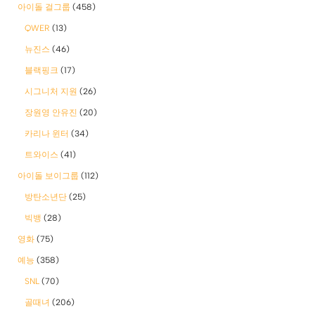
아이돌 걸그룹
(458)
QWER
(13)
뉴진스
(46)
블랙핑크
(17)
시그니처 지원
(26)
장원영 안유진
(20)
카리나 윈터
(34)
트와이스
(41)
아이돌 보이그룹
(112)
방탄소년단
(25)
빅뱅
(28)
영화
(75)
예능
(358)
SNL
(70)
골때녀
(206)