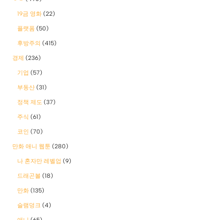
19금 영화
(22)
플랫폼
(50)
후방주의
(415)
경제
(236)
기업
(57)
부동산
(31)
정책 제도
(37)
주식
(61)
코인
(70)
만화 애니 웹툰
(280)
나 혼자만 레벨업
(9)
드래곤볼
(18)
만화
(135)
슬램덩크
(4)
애니
(65)