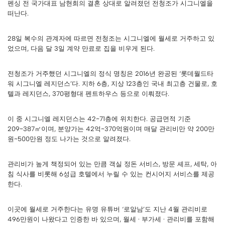
펜싱 전 국가대표 남현희의 결혼 상대로 알려졌던 전청조가 시그니엘을
떠난다.
28일 복수의 관계자에 따르면 전청조는 시그니엘에 월세로 거주하고 있
었으며, 다음 달 3일 계약 만료로 집을 비우게 된다.
전청조가 거주했던 시그니엘의 정식 명칭은 2016년 완공된 ‘롯데월드타
워 시그니엘 레지던스’다. 지하 6층, 지상 123층인 국내 최고층 건물로, 호
텔과 레지던스, 370평형대 펜트하우스 등으로 이뤄졌다.
이 중 시그니엘 레지던스는 42~71층에 위치한다. 공급면적 기준
209~387㎡이며, 분양가는 42억~370억원이며 매달 관리비만 약 200만
원~500만원 정도 나가는 것으로 알려졌다.
관리비가 높게 책정되어 있는 만큼 객실 정돈 서비스, 방문 셰프, 세탁, 아
침 식사를 비롯해 6성급 호텔에서 누릴 수 있는 컨시어지 서비스를 제공
한다.
이곳에 월세로 거주한다는 유명 유튜버 ‘로알남’도 지난 4월 관리비로
496만원이 나왔다고 인증한 바 있으며, 월세 · 부가세 · 관리비를 포함해