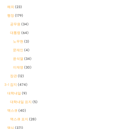
해외
(23)
행정
(179)
공무원
(34)
대통령
(64)
노무현
(3)
문재인
(4)
윤석열
(34)
이재명
(30)
장관
(12)
3-1 잡지
(474)
대학내일
(9)
대학내일 표지
(5)
맥스큐
(40)
맥스큐 표지
(28)
맥심
(371)