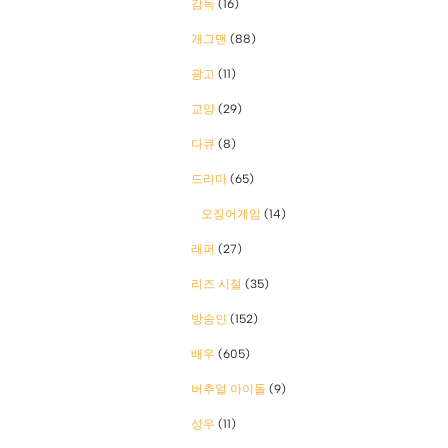
감독
(16)
개그맨
(88)
광고
(11)
교양
(29)
다큐
(8)
드라마
(65)
오징어게임
(14)
래퍼
(27)
리즈 시절
(35)
방송인
(152)
배우
(605)
버추얼 아이돌
(9)
성우
(11)