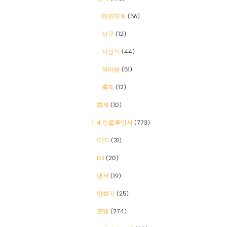
미인대회
(56)
시구
(12)
시상식
(44)
워터밤
(51)
축제
(12)
화제
(10)
1-4 인플루언서
(773)
CEO
(31)
DJ
(20)
댄서
(19)
만화가
(25)
모델
(274)