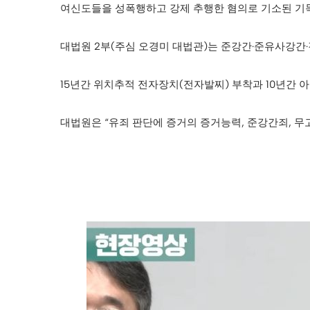
여신도들을 성폭행하고 강제 추행한 혐의로 기소된 기독교
대법원 2부(주심 오경미 대법관)는 준강간·준유사강간
15년간 위치추적 전자장치(전자발찌) 부착과 10년간 
대법원은 “유죄 판단에 증거의 증거능력, 준강간죄, 무