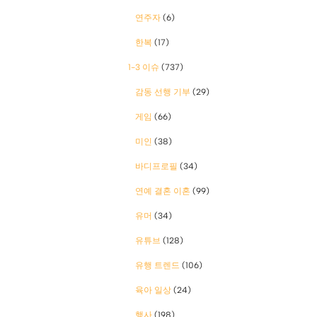
연주자
(6)
한복
(17)
1-3 이슈
(737)
감동 선행 기부
(29)
게임
(66)
미인
(38)
바디프로필
(34)
연예 결혼 이혼
(99)
유머
(34)
유튜브
(128)
유행 트렌드
(106)
육아 일상
(24)
행사
(198)