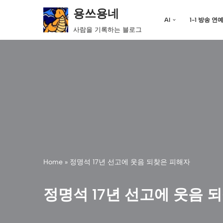
용쓰용네
AI
1-1 방송 연
콘
사람을 기록하는 블로그
텐
츠
로
건
너
뛰
기
Home
»
정명석 17년 선고에 웃음 되찾은 피해자
정명석 17년 선고에 웃음 