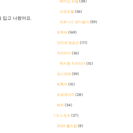
레이싱 모델
(38)
슈퍼모델
(36)
을 입고 나왔어요.
피트니스 보디빌더
(59)
유튜버
(169)
인터넷 방송인
(171)
치어리더
(36)
하지원 치어리더
(10)
코스프레
(59)
틱톡커
(10)
프로게이머
(28)
해외
(34)
1-5 스포츠
(37)
2026 월드컵
(8)