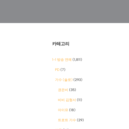
카테고리
1-1 방송 연예
(1,811)
PD
(7)
가수 (솔로)
(293)
권은비
(35)
비비 김형서
(11)
아이유
(18)
트로트 가수
(29)