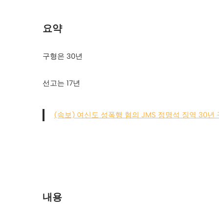
요약
구형은 30년
선고는 17년
(속보) 여신도 성폭행 혐의 JMS 정명석 징역 30년
내용