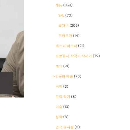
예능
(358)
SNL
(70)
골때녀
(206)
무한도전
(14)
캐스터 리포터
(21)
프로듀서 작곡가 작사가
(79)
해외
(91)
1-2 문화 예술
(70)
국악
(3)
문학 작가
(8)
미술
(13)
성악
(8)
연극 뮤지컬
(11)