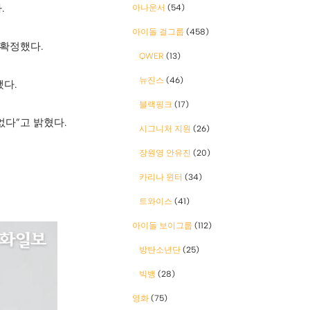
.
아나운서
(54)
아이돌 걸그룹
(458)
 확정했다.
QWER
(13)
뉴진스
(46)
됐다.
블랙핑크
(17)
없다”고 밝혔다.
시그니처 지원
(26)
장원영 안유진
(20)
카리나 윈터
(34)
트와이스
(41)
아이돌 보이그룹
(112)
방탄소년단
(25)
빅뱅
(28)
영화
(75)