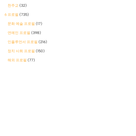
천주교
(32)
6 프로필
(735)
문화 예술 프로필
(17)
연예인 프로필
(398)
인플루언서 프로필
(216)
정치 사회 프로필
(150)
해외 프로필
(77)