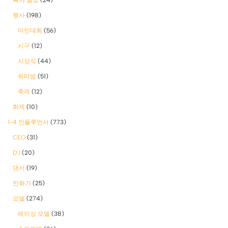
행사
(198)
미인대회
(56)
시구
(12)
시상식
(44)
워터밤
(51)
축제
(12)
화제
(10)
1-4 인플루언서
(773)
CEO
(31)
DJ
(20)
댄서
(19)
만화가
(25)
모델
(274)
레이싱 모델
(38)