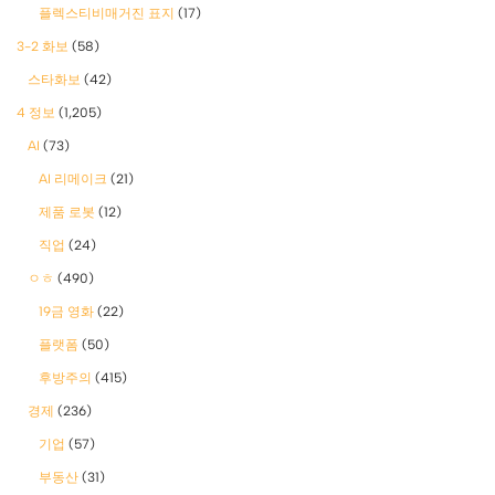
플렉스티비매거진 표지
(17)
3-2 화보
(58)
스타화보
(42)
4 정보
(1,205)
AI
(73)
AI 리메이크
(21)
제품 로봇
(12)
직업
(24)
ㅇㅎ
(490)
19금 영화
(22)
플랫폼
(50)
후방주의
(415)
경제
(236)
기업
(57)
부동산
(31)