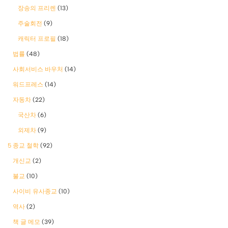
장송의 프리렌
(13)
주술회전
(9)
캐릭터 프로필
(18)
법률
(48)
사회서비스 바우처
(14)
워드프레스
(14)
자동차
(22)
국산차
(6)
외제차
(9)
5 종교 철학
(92)
개신교
(2)
불교
(10)
사이비 유사종교
(10)
역사
(2)
책 글 메모
(39)