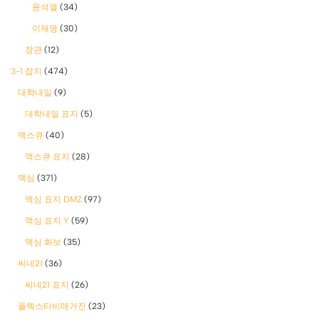
윤석열
(34)
이재명
(30)
장관
(12)
3-1 잡지
(474)
대학내일
(9)
대학내일 표지
(5)
맥스큐
(40)
맥스큐 표지
(28)
맥심
(371)
맥심 표지 DMZ
(97)
맥심 표지 Y
(59)
맥심 화보
(35)
씨네21
(36)
씨네21 표지
(26)
플렉스티비매거진
(23)