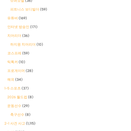
슈퍼모델
(36)
피트니스 보디빌더
(59)
유튜버
(169)
인터넷 방송인
(171)
치어리더
(36)
하지원 치어리더
(10)
코스프레
(59)
틱톡커
(10)
프로게이머
(28)
해외
(34)
1-5 스포츠
(37)
2026 월드컵
(8)
운동선수
(29)
축구선수
(8)
2-1 사건 사고
(1,115)