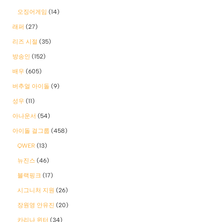
오징어게임
(14)
래퍼
(27)
리즈 시절
(35)
방송인
(152)
배우
(605)
버추얼 아이돌
(9)
성우
(11)
아나운서
(54)
아이돌 걸그룹
(458)
QWER
(13)
뉴진스
(46)
블랙핑크
(17)
시그니처 지원
(26)
장원영 안유진
(20)
카리나 윈터
(34)