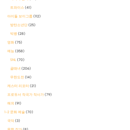
트와이스
(41)
아이돌 보이그룹
(112)
방탄소년단
(25)
빅뱅
(28)
영화
(75)
예능
(358)
SNL
(70)
골때녀
(206)
무한도전
(14)
캐스터 리포터
(21)
프로듀서 작곡가 작사가
(79)
해외
(91)
1-2 문화 예술
(70)
국악
(3)
문학 작가
(8)