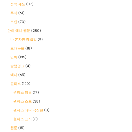
정책 제도
(37)
주식
(61)
코인
(70)
만화 애니 웹툰
(280)
나 혼자만 레벨업
(9)
드래곤볼
(18)
만화
(135)
슬램덩크
(4)
애니
(65)
원피스
(120)
원피스 리뷰
(17)
원피스 스포
(38)
원피스 애니 극장판
(8)
원피스 표지
(3)
웹툰
(15)