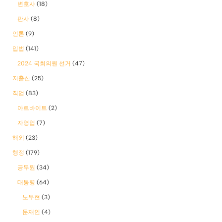
변호사
(18)
판사
(8)
언론
(9)
입법
(141)
2024 국회의원 선거
(47)
저출산
(25)
직업
(83)
아르바이트
(2)
자영업
(7)
해외
(23)
행정
(179)
공무원
(34)
대통령
(64)
노무현
(3)
문재인
(4)