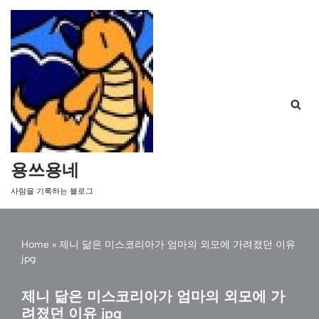
콘
텐
츠
로
건
너
뛰
기
용쓰용네
사람을 기록하는 블로그
Home
»
제니 닮은 미스코리아가 엄마의 외모에 가려졌던 이유
jpg
제니 닮은 미스코리아가 엄마의 외모에 가
려졌던 이유 jpg