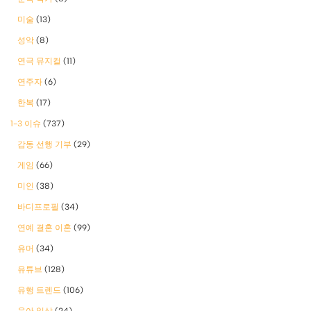
미술
(13)
성악
(8)
연극 뮤지컬
(11)
연주자
(6)
한복
(17)
1-3 이슈
(737)
감동 선행 기부
(29)
게임
(66)
미인
(38)
바디프로필
(34)
연예 결혼 이혼
(99)
유머
(34)
유튜브
(128)
유행 트렌드
(106)
육아 일상
(24)