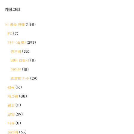
카테고리
1-1 방송 연예
(1,811)
PD
(7)
가수 (솔로)
(293)
권은비
(35)
비비 김형서
(11)
아이유
(18)
트로트 가수
(29)
감독
(16)
개그맨
(88)
광고
(11)
교양
(29)
다큐
(8)
드라마
(65)