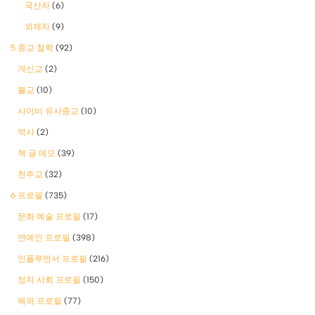
국산차
(6)
외제차
(9)
5 종교 철학
(92)
개신교
(2)
불교
(10)
사이비 유사종교
(10)
역사
(2)
책 글 메모
(39)
천주교
(32)
6 프로필
(735)
문화 예술 프로필
(17)
연예인 프로필
(398)
인플루언서 프로필
(216)
정치 사회 프로필
(150)
해외 프로필
(77)