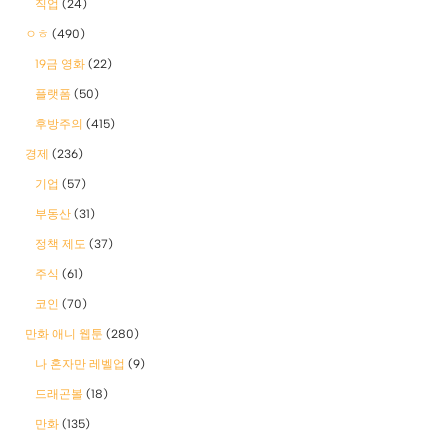
직업
(24)
ㅇㅎ
(490)
19금 영화
(22)
플랫폼
(50)
후방주의
(415)
경제
(236)
기업
(57)
부동산
(31)
정책 제도
(37)
주식
(61)
코인
(70)
만화 애니 웹툰
(280)
나 혼자만 레벨업
(9)
드래곤볼
(18)
만화
(135)