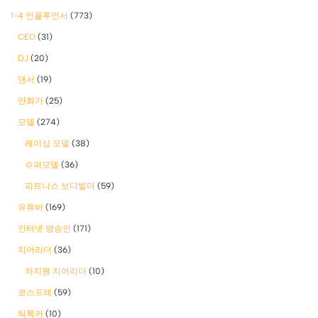
1-4 인플루언서
(773)
CEO
(31)
DJ
(20)
댄서
(19)
만화가
(25)
모델
(274)
레이싱 모델
(38)
슈퍼모델
(36)
피트니스 보디빌더
(59)
유튜버
(169)
인터넷 방송인
(171)
치어리더
(36)
하지원 치어리더
(10)
코스프레
(59)
틱톡커
(10)