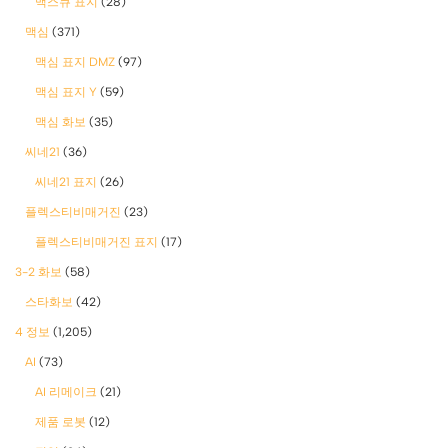
맥스큐 표지
(28)
맥심
(371)
맥심 표지 DMZ
(97)
맥심 표지 Y
(59)
맥심 화보
(35)
씨네21
(36)
씨네21 표지
(26)
플렉스티비매거진
(23)
플렉스티비매거진 표지
(17)
3-2 화보
(58)
스타화보
(42)
4 정보
(1,205)
AI
(73)
AI 리메이크
(21)
제품 로봇
(12)