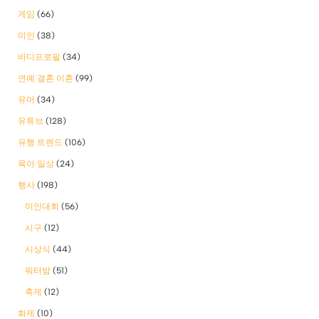
게임
(66)
미인
(38)
바디프로필
(34)
연예 결혼 이혼
(99)
유머
(34)
유튜브
(128)
유행 트렌드
(106)
육아 일상
(24)
행사
(198)
미인대회
(56)
시구
(12)
시상식
(44)
워터밤
(51)
축제
(12)
화제
(10)