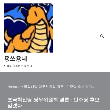
콘
텐
츠
로
건
너
뛰
기
용쓰용네
사람을 기록하는 블로그
Home
»
조국혁신당 당무위원회 결론 : 민주당 후보 밀겠다
조국혁신당 당무위원회 결론 : 민주당 후보
밀겠다