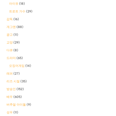
아이유
(18)
트로트 가수
(29)
감독
(16)
개그맨
(88)
광고
(11)
교양
(29)
다큐
(8)
드라마
(65)
오징어게임
(14)
래퍼
(27)
리즈 시절
(35)
방송인
(152)
배우
(605)
버추얼 아이돌
(9)
성우
(11)