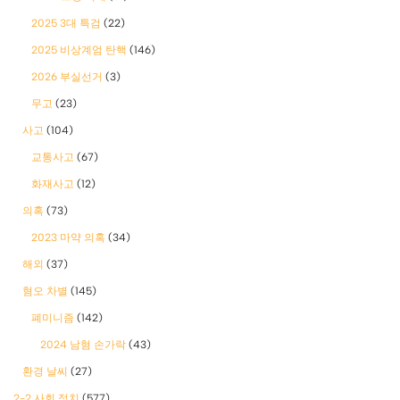
2025 3대 특검
(22)
2025 비상계엄 탄핵
(146)
2026 부실선거
(3)
무고
(23)
사고
(104)
교통사고
(67)
화재사고
(12)
의혹
(73)
2023 마약 의혹
(34)
해외
(37)
혐오 차별
(145)
폐미니즘
(142)
2024 남혐 손가락
(43)
환경 날씨
(27)
2-2 사회 정치
(577)