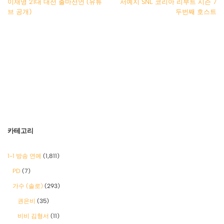
이재명 21대 대선 출마선언 (유튜
서예지 SNL 코리아 리부트 시즌 7
브 공개)
두번째 호스트
카테고리
1-1 방송 연예
(1,811)
PD
(7)
가수 (솔로)
(293)
권은비
(35)
비비 김형서
(11)