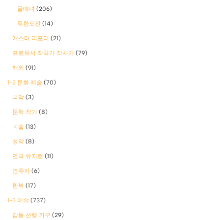
골때녀
(206)
무한도전
(14)
캐스터 리포터
(21)
프로듀서 작곡가 작사가
(79)
해외
(91)
1-2 문화 예술
(70)
국악
(3)
문학 작가
(8)
미술
(13)
성악
(8)
연극 뮤지컬
(11)
연주자
(6)
한복
(17)
1-3 이슈
(737)
감동 선행 기부
(29)