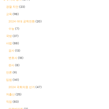
경찰 치안
(23)
교육
(98)
2024 여대 공학전환
(20)
수능
(7)
국방
(37)
사법
(88)
검사
(13)
변호사
(18)
판사
(8)
언론
(9)
입법
(141)
2024 국회의원 선거
(47)
저출산
(25)
직업
(83)
아르바이트
(2)