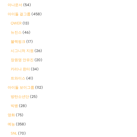
아나운서
(54)
아이돌 걸그룹
(458)
QWER
(13)
뉴진스
(46)
블랙핑크
(17)
시그니처 지원
(26)
장원영 안유진
(20)
카리나 윈터
(34)
트와이스
(41)
아이돌 보이그룹
(112)
방탄소년단
(25)
빅뱅
(28)
영화
(75)
예능
(358)
SNL
(70)