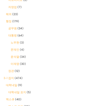
자영업
(7)
해외
(23)
행정
(179)
공무원
(34)
대통령
(64)
노무현
(3)
문재인
(4)
윤석열
(34)
이재명
(30)
장관
(12)
3-1 잡지
(474)
대학내일
(9)
대학내일 표지
(5)
맥스큐
(40)