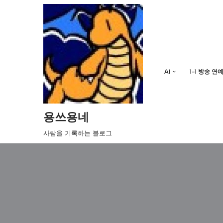
콘
텐
츠
로
AI
1-1 방송 연
건
너
뛰
기
용쓰용네
사람을 기록하는 블로그