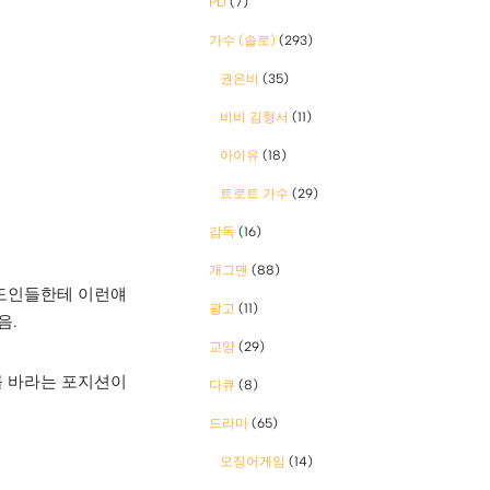
PD
(7)
가수 (솔로)
(293)
권은비
(35)
비비 김형서
(11)
아이유
(18)
트로트 가수
(29)
감독
(16)
개그맨
(88)
 도인들한테 이런얘
광고
(11)
음.
교양
(29)
를 바라는 포지션이
다큐
(8)
드라마
(65)
오징어게임
(14)