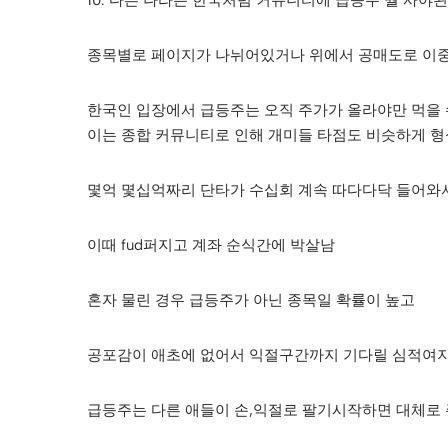
10. 다른 나라는 한국처럼 커뮤니티에 급등주 뭘 사
종목별로 페이지가 나뉘어있거나 위에서 공매도로 이
한국인 입장에서 급등주는 오직 주가가 올라야만 먹을
이는 종합 커뮤니티로 인해 개미들 타점도 비슷하게 
몇억 몇십억짜리 단타가 수십회 계속 따다다닥 들어와
이때 fud퍼지고 계좌 순식간에 박살남
혼자 물린 경우 급등주가 아닌 종목일 확률이 높고
공포감이 애초에 없어서 익절구간까지 기다릴 심적여
급등주는 다른 애들이 손,익절로 팔기시작하면 대체로