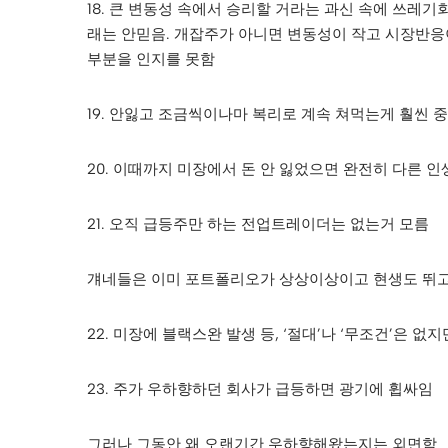
18. 큰 변동성 속에서 승리할 거라는 과신 속에 쓰
래는 안믿음. 개잡주가 아니면 변동성이 작고 시장반
부분을 인지를 못함
19. 안잃고 조금씩이나마 복리로 계속 쳐먹는게 훨씬
20. 이때까지 미장에서 돈 안 잃었으면 완전히 다른 인
21. 오직 급등주만 하는 전업트레이더는 없는거 모름
걔네들은 이미 포트폴리오가 상상이상이고 현생도 뛰
22. 미장에 블랙스완 발생 등, ‘절대’나 ‘무조건’은 없
23. 주가 우하향하던 회사가 급등하면 광기에 휩싸임
그러나 그동안 왜 오랜기간 우하향해왔는지는 외면함