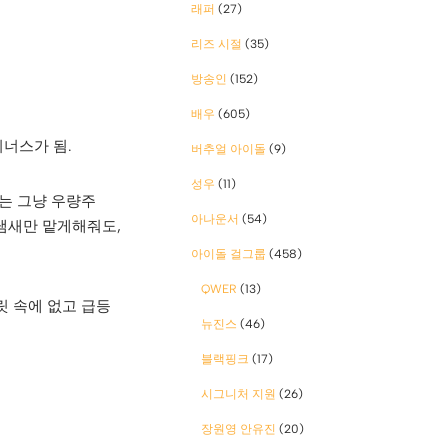
래퍼
(27)
리즈 시절
(35)
방송인
(152)
배우
(605)
너스가 됨.
버추얼 아이돌
(9)
성우
(11)
는 그냥 우량주
아나운서
(54)
 냄새만 맡게해줘도,
아이돌 걸그룹
(458)
QWER
(13)
릿 속에 없고 급등
뉴진스
(46)
블랙핑크
(17)
시그니처 지원
(26)
장원영 안유진
(20)