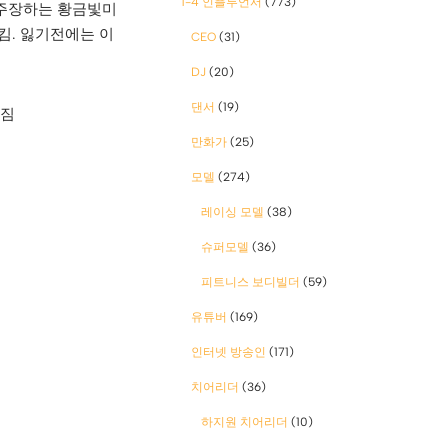
1-4 인플루언서
(773)
 주장하는 황금빛미
킴. 잃기전에는 이
CEO
(31)
DJ
(20)
댄서
(19)
아짐
만화가
(25)
모델
(274)
레이싱 모델
(38)
슈퍼모델
(36)
피트니스 보디빌더
(59)
유튜버
(169)
인터넷 방송인
(171)
치어리더
(36)
하지원 치어리더
(10)