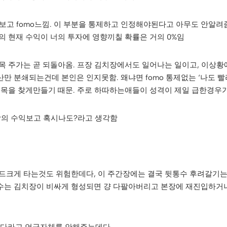
만 보고 fomo느낌. 이 부분을 통제하고 인정해야된다고 아무도 안알려
의 현재 수익이 너의 투자에 영향끼칠 확률은 거의 0%임
 주가는 곧 되돌아옴. 프장 김치장에서도 일어나는 일이고, 이상황에
 분쇄되는건데 본인은 인지못함. 왜냐면 fomo 통제없는 ‘나도 빨
종목을 찾게만들기 때문. 주로 하따하는애들이 성격이 제일 급한경우
람의 수익보고 혹시나도?라고 생각함
시드크게 타는것도 위험한데다, 이 주간장에는 결국 뒷통수 후려갈기
수는 김치장이 비싸게 형성되면 걍 다팔아버리고 본장에 재진입하거