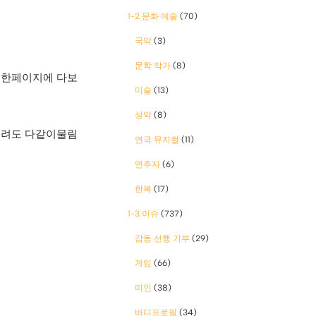
1-2 문화 예술
(70)
국악
(3)
문학 작가
(8)
 한페이지에 다보
미술
(13)
성악
(8)
물려도 다같이물림
연극 뮤지컬
(11)
연주자
(6)
한복
(17)
1-3 이슈
(737)
감동 선행 기부
(29)
게임
(66)
미인
(38)
바디프로필
(34)