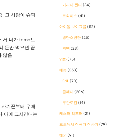
카리나 윈터
(34)
줌. 그 사람이 슈퍼
트와이스
(41)
아이돌 보이그룹
(112)
방탄소년단
(25)
서 너가 fomo느
리 돈만 먹으면 끝
빅뱅
(28)
가 많음
영화
(75)
예능
(358)
SNL
(70)
골때녀
(206)
무한도전
(14)
는 사기꾼부터 우매
나 아예 그시간대는
캐스터 리포터
(21)
프로듀서 작곡가 작사가
(79)
해외
(91)