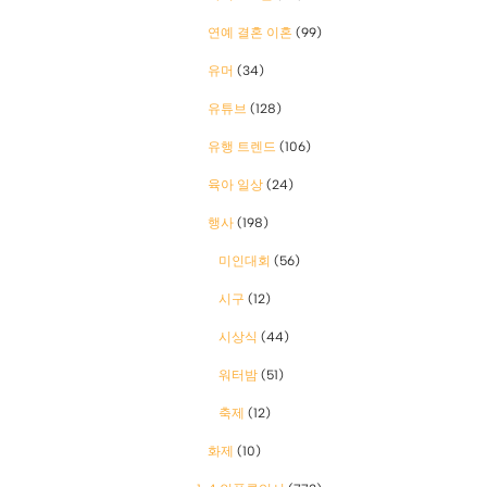
연예 결혼 이혼
(99)
유머
(34)
유튜브
(128)
유행 트렌드
(106)
육아 일상
(24)
행사
(198)
미인대회
(56)
시구
(12)
시상식
(44)
워터밤
(51)
축제
(12)
화제
(10)