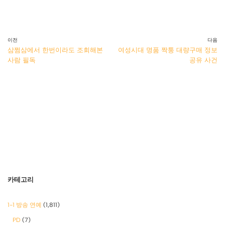
이전
다음
삼쩜삼에서 한번이라도 조회해본
여성시대 명품 짝퉁 대량구매 정보
사람 필독
공유 사건
카테고리
1-1 방송 연예
(1,811)
PD
(7)