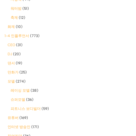
워터밤
(51)
축제
(12)
화제
(10)
1-4 인플루언서
(773)
CEO
(31)
DJ
(20)
댄서
(19)
만화가
(25)
모델
(274)
레이싱 모델
(38)
슈퍼모델
(36)
피트니스 보디빌더
(59)
유튜버
(169)
인터넷 방송인
(171)
치어리더
(36)