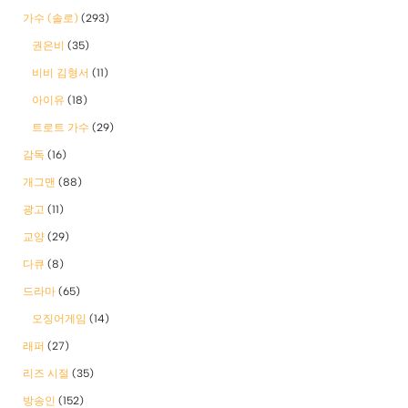
가수 (솔로)
(293)
권은비
(35)
비비 김형서
(11)
아이유
(18)
트로트 가수
(29)
감독
(16)
개그맨
(88)
광고
(11)
교양
(29)
다큐
(8)
드라마
(65)
오징어게임
(14)
래퍼
(27)
리즈 시절
(35)
방송인
(152)