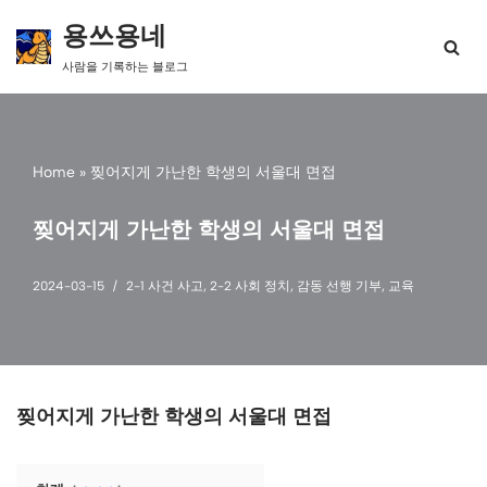
용쓰용네
콘
사람을 기록하는 블로그
텐
츠
로
건
너
Home
»
찢어지게 가난한 학생의 서울대 면접
뛰
기
찢어지게 가난한 학생의 서울대 면접
2024-03-15
2-1 사건 사고
,
2-2 사회 정치
,
감동 선행 기부
,
교육
찢어지게 가난한 학생의 서울대 면접