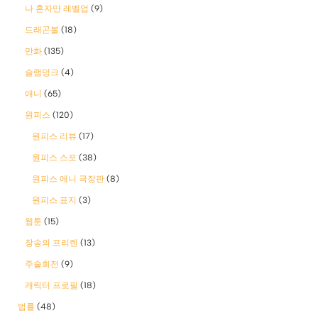
나 혼자만 레벨업
(9)
드래곤볼
(18)
만화
(135)
슬램덩크
(4)
애니
(65)
원피스
(120)
원피스 리뷰
(17)
원피스 스포
(38)
원피스 애니 극장판
(8)
원피스 표지
(3)
웹툰
(15)
장송의 프리렌
(13)
주술회전
(9)
캐릭터 프로필
(18)
법률
(48)