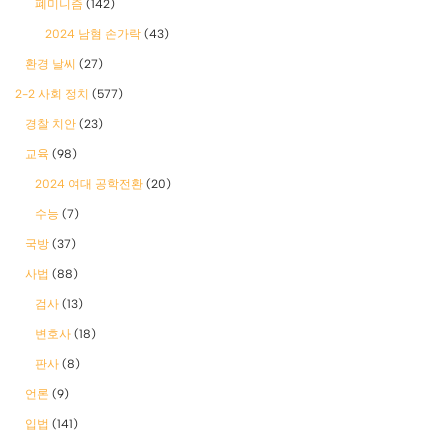
폐미니즘
(142)
2024 남혐 손가락
(43)
환경 날씨
(27)
2-2 사회 정치
(577)
경찰 치안
(23)
교육
(98)
2024 여대 공학전환
(20)
수능
(7)
국방
(37)
사법
(88)
검사
(13)
변호사
(18)
판사
(8)
언론
(9)
입법
(141)