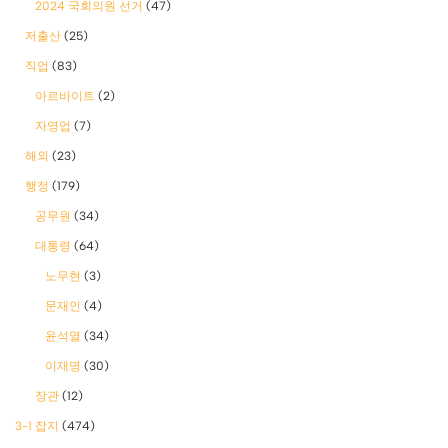
2024 국회의원 선거
(47)
저출산
(25)
직업
(83)
아르바이트
(2)
자영업
(7)
해외
(23)
행정
(179)
공무원
(34)
대통령
(64)
노무현
(3)
문재인
(4)
윤석열
(34)
이재명
(30)
장관
(12)
3-1 잡지
(474)