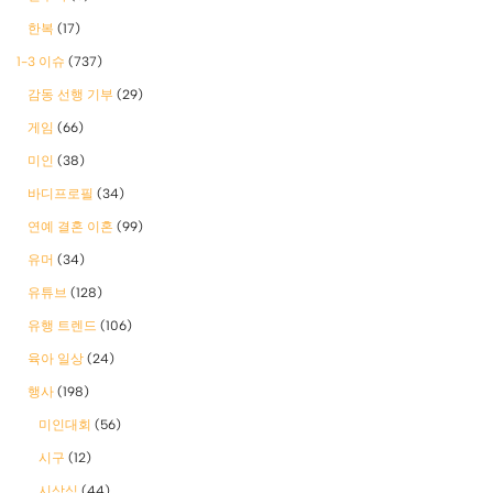
한복
(17)
1-3 이슈
(737)
감동 선행 기부
(29)
게임
(66)
미인
(38)
바디프로필
(34)
연예 결혼 이혼
(99)
유머
(34)
유튜브
(128)
유행 트렌드
(106)
육아 일상
(24)
행사
(198)
미인대회
(56)
시구
(12)
시상식
(44)