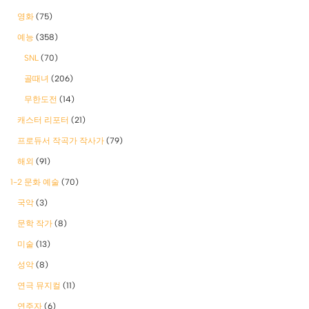
영화
(75)
예능
(358)
SNL
(70)
골때녀
(206)
무한도전
(14)
캐스터 리포터
(21)
프로듀서 작곡가 작사가
(79)
해외
(91)
1-2 문화 예술
(70)
국악
(3)
문학 작가
(8)
미술
(13)
성악
(8)
연극 뮤지컬
(11)
연주자
(6)