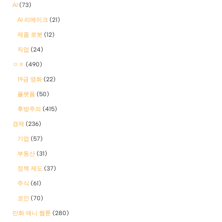
AI
(73)
AI 리메이크
(21)
제품 로봇
(12)
직업
(24)
ㅇㅎ
(490)
19금 영화
(22)
플랫폼
(50)
후방주의
(415)
경제
(236)
기업
(57)
부동산
(31)
정책 제도
(37)
주식
(61)
코인
(70)
만화 애니 웹툰
(280)