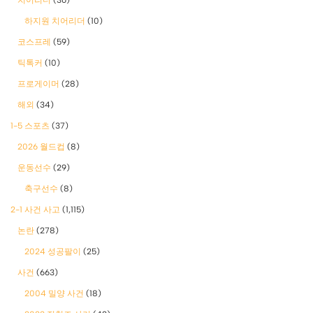
하지원 치어리더
(10)
코스프레
(59)
틱톡커
(10)
프로게이머
(28)
해외
(34)
1-5 스포츠
(37)
2026 월드컵
(8)
운동선수
(29)
축구선수
(8)
2-1 사건 사고
(1,115)
논란
(278)
2024 성공팔이
(25)
사건
(663)
2004 밀양 사건
(18)