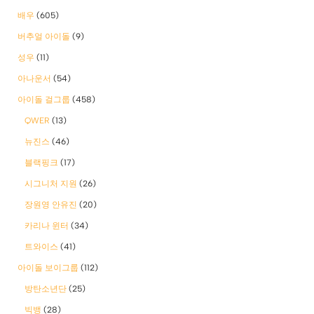
배우
(605)
버추얼 아이돌
(9)
성우
(11)
아나운서
(54)
아이돌 걸그룹
(458)
QWER
(13)
뉴진스
(46)
블랙핑크
(17)
시그니처 지원
(26)
장원영 안유진
(20)
카리나 윈터
(34)
트와이스
(41)
아이돌 보이그룹
(112)
방탄소년단
(25)
빅뱅
(28)