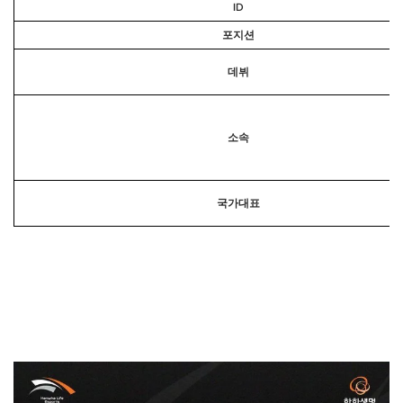
ID
포지션
데뷔
소속
국가대표