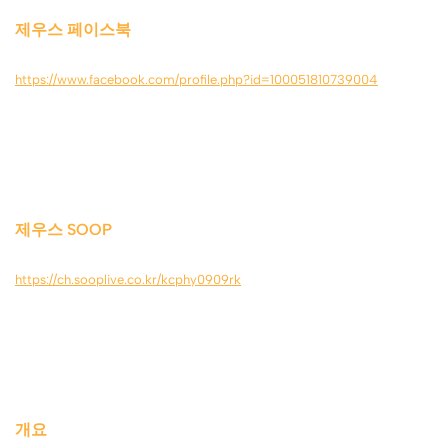
제우스 페이스북
https://www.facebook.com/profile.php?id=100051810739004
제우스 SOOP
https://ch.sooplive.co.kr/kcphy0909rk
개요