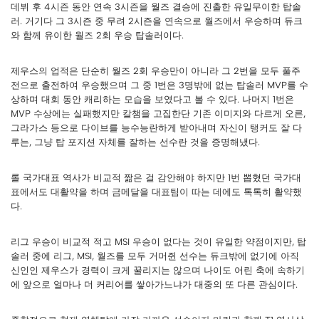
데뷔 후 4시즌 동안 연속 3시즌을 월즈 결승에 진출한 유일무이한 탑솔
러. 거기다 그 3시즌 중 무려 2시즌을 연속으로 월즈에서 우승하며 듀크
와 함께 유이한 월즈 2회 우승 탑솔러이다.
제우스의 업적은 단순히 월즈 2회 우승만이 아니라 그 2번을 모두 풀주
전으로 출전하여 우승했으며 그 중 1번은 3명밖에 없는 탑솔러 MVP를 수
상하며 대회 동안 캐리하는 모습을 보였다고 볼 수 있다. 나머지 1번은
MVP 수상에는 실패했지만 칼챔을 고집한단 기존 이미지와 다르게 오른,
그라가스 등으로 다이브를 능수능란하게 받아내며 자신이 탱커도 잘 다
루는, 그냥 탑 포지션 자체를 잘하는 선수란 것을 증명해냈다.
롤 국가대표 역사가 비교적 짦은 걸 감안해야 하지만 1번 뽑혔던 국가대
표에서도 대활약을 하며 금메달을 대표팀이 따는 데에도 톡톡히 활약했
다.
리그 우승이 비교적 적고 MSI 우승이 없다는 것이 유일한 약점이지만, 탑
솔러 중에 리그, MSI, 월즈를 모두 거머쥔 선수는 듀크밖에 없기에 아직
신인인 제우스가 경력이 크게 꿀리지는 않으며 나이도 어린 축에 속하기
에 앞으로 얼마나 더 커리어를 쌓아가느냐가 대중의 또 다른 관심이다.