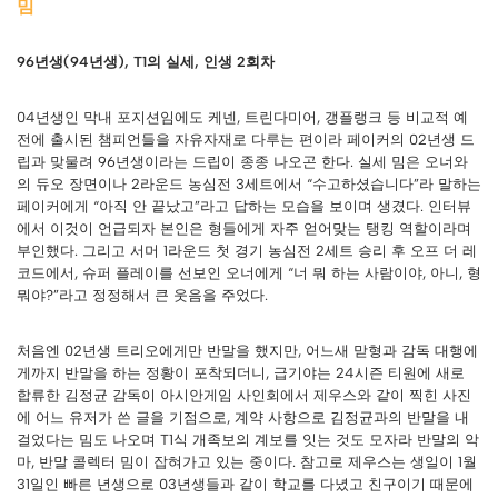
밈
96년생(94년생), T1의 실세, 인생 2회차
04년생인 막내 포지션임에도 케넨, 트린다미어, 갱플랭크 등 비교적 예
전에 출시된 챔피언들을 자유자재로 다루는 편이라 페이커의 02년생 드
립과 맞물려 96년생이라는 드립이 종종 나오곤 한다. 실세 밈은 오너와
의 듀오 장면이나 2라운드 농심전 3세트에서 “수고하셨습니다”라 말하는
페이커에게 “아직 안 끝났고”라고 답하는 모습을 보이며 생겼다. 인터뷰
에서 이것이 언급되자 본인은 형들에게 자주 얻어맞는 탱킹 역할이라며
부인했다. 그리고 서머 1라운드 첫 경기 농심전 2세트 승리 후 오프 더 레
코드에서, 슈퍼 플레이를 선보인 오너에게 “너 뭐 하는 사람이야, 아니, 형
뭐야?”라고 정정해서 큰 웃음을 주었다.
처음엔 02년생 트리오에게만 반말을 했지만, 어느새 맏형과 감독 대행에
게까지 반말을 하는 정황이 포착되더니, 급기야는 24시즌 티원에 새로
합류한 김정균 감독이 아시안게임 사인회에서 제우스와 같이 찍힌 사진
에 어느 유저가 쓴 글을 기점으로, 계약 사항으로 김정균과의 반말을 내
걸었다는 밈도 나오며 T1식 개족보의 계보를 잇는 것도 모자라 반말의 악
마, 반말 콜렉터 밈이 잡혀가고 있는 중이다. 참고로 제우스는 생일이 1월
31일인 빠른 년생으로 03년생들과 같이 학교를 다녔고 친구이기 때문에