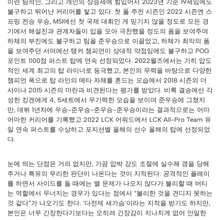
이런 팀적인, 그리고 개인의 상승세에 힘입어서 2023년 기준 19세임에도
불구하고 뛰어난 커리어를 쌓고 있다. 첫 풀 주전 시즌인 2022 시즌엔 스
프링 전승 우승, MSI에선 첫 국제 대회인 게 믿기지 않을 정도로 모든 경
기에서 해설진과 관계자들이 입을 모아 극찬했을 정도의 폼을 보여주며
하체의 부진에도 불구하고 팀을 준우승으로 이끌었고, 하체가 최악의 폼
을 보여주던 서머에선 탱커 챔피언이 상대적 약점임에도 불구하고 POG
포인트 1100점 퍼스트 탑에 연속 선정되었다. 2022월즈에서는 가히 압도
적인 세계 최고의 탑 라이너로 등극했고, 본인의 무력을 바탕으로 다양한
챔피언 폭으로 탑 라인의 메타 자체를 흔드는 모습에서 2018 시즌의 더
샤이나 2015 시즌의 마린과 비견된다는 평가를 받았다. 비록 결승에선 각
성한 킹겐에게 4, 5세트에서 무기력한 모습을 보이며 준우승에 그쳤지
만, 데뷔 1년차에 우승-준우승-준우승-준우승이라는 결과적으로는 어마
어마한 커리어를 기록했고 2022 LCK 어워드에서 LCK All-Pro Team 유
일 연속 퍼스트를 수상하고 포지션별 올해의 선수 올해의 탑에 선정되었
다.
눈에 띄는 단점은 거의 없지만, 가끔 압박 강도 조절에 실수해 갱을 당해
주거나 특유의 무리한 판단이 나온다는 것이 지적된다. 공격적인 플레이
를 하면서 사이드를 돌 때에는 별 문제가 나오지 않다가 불리할 때 버티
는 역할에서 무너지는 경우가 있다는 점에서 “불리한 것을 견디지 못하는
것 같다”가 나오기도 한다. ‘다전제 새가슴’이라는 지적을 받기도 하지만,
본인은 너무 긴장한다기보다는 오히려 긴장감이 지나치게 없어 안일한