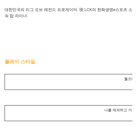
대한민국의 리그 오브 레전드 프로게이머. 現 LCK의 한화생명e스포츠 소
속 탑 라이너.
플레이 스타일
월즈에서
나를 제외하고 가장