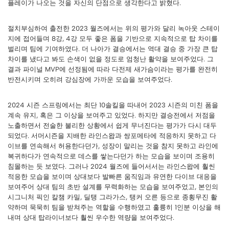
플레이가 나오는 것을 자신의 단점으로 생각한다고 밝혔다.
절치부심하여 출전한 2023 월즈에서는 위의 평가와 달리 녹아웃 스테이
지에 접어들며 8강, 4강 모두 좋은 폼을 기반으로 지속적으로 탑 차이를
벌리며 팀에 기여하였다. 더 나아가 결승에서는 역대 결승 중 가장 큰 탑
차이를 냈다고 봐도 손색이 없을 정도로 엄청난 활약을 보여주었다. 그
결과 파이널 MVP에 선정됨에 따라 다전제 새가슴이라는 평가를 완전히
반전시키며 오히려 강심장에 가까운 모습을 보여주었다.
2024 시즌 스프링에서는 최단 10솔킬을 따내어 2023 시즌의 미친 폼을
계속 유지, 혹은 그 이상을 보여주고 있었다. 하지만 결승전에서 저점을
노출하면서 전술한 불리한 상황에서 쉽게 무너진다는 평가가 다시 대두
되었다. 서머시즌을 지배한 라인스왑과 쌍포메타에 적응하지 못하고 다
이브를 연속해서 허용한다던가, 성장이 말리는 것을 참지 못하고 라인에
복귀하다가 연속적으로 데스를 쌓는다던가 하는 모습을 보이며 조용히
침몰하는 듯 보였다. 그러나 2024 월즈에 들어서서는 라인스왑에 훨씬
적응한 모습을 보이며 상대보다 발빠른 움직임과 유연한 다이브 대응을
보여주어 상대 팀의 초반 설계를 무력화하는 모습을 보여주었고, 본인의
시그니처 픽인 칼챔 카밀, 딜탱 그라가스, 탱커 오른 등으로 종횡무진 활
약하며 묵묵히 팀을 받쳐주는 역할을 수행하였고 훌륭히 1인분 이상을 해
내며 상대 탑라이너보다 훨씬 우수한 역량을 보여주었다.