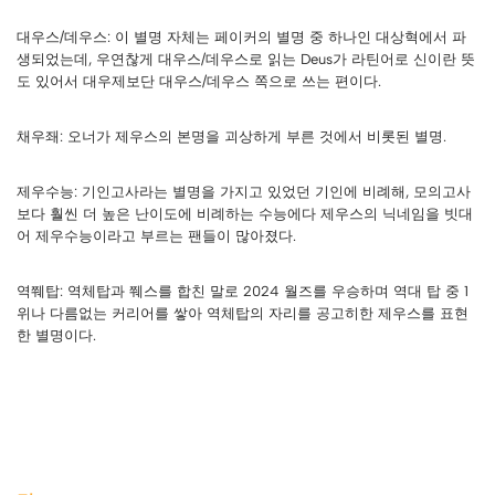
대우스/데우스: 이 별명 자체는 페이커의 별명 중 하나인 대상혁에서 파
생되었는데, 우연찮게 대우스/데우스로 읽는 Deus가 라틴어로 신이란 뜻
도 있어서 대우제보단 대우스/데우스 쪽으로 쓰는 편이다.
채우좨: 오너가 제우스의 본명을 괴상하게 부른 것에서 비롯된 별명.
제우수능: 기인고사라는 별명을 가지고 있었던 기인에 비례해, 모의고사
보다 훨씬 더 높은 난이도에 비례하는 수능에다 제우스의 닉네임을 빗대
어 제우수능이라고 부르는 팬들이 많아졌다.
역쮀탑: 역체탑과 쮀스를 합친 말로 2024 월즈를 우승하며 역대 탑 중 1
위나 다름없는 커리어를 쌓아 역체탑의 자리를 공고히한 제우스를 표현
한 별명이다.