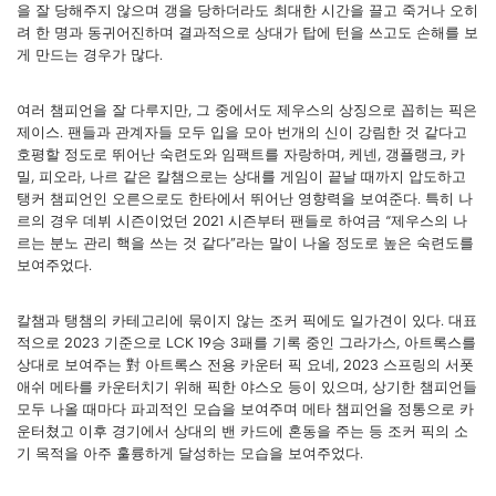
을 잘 당해주지 않으며 갱을 당하더라도 최대한 시간을 끌고 죽거나 오히
려 한 명과 동귀어진하며 결과적으로 상대가 탑에 턴을 쓰고도 손해를 보
게 만드는 경우가 많다.
여러 챔피언을 잘 다루지만, 그 중에서도 제우스의 상징으로 꼽히는 픽은
제이스. 팬들과 관계자들 모두 입을 모아 번개의 신이 강림한 것 같다고
호평할 정도로 뛰어난 숙련도와 임팩트를 자랑하며, 케넨, 갱플랭크, 카
밀, 피오라, 나르 같은 칼챔으로는 상대를 게임이 끝날 때까지 압도하고
탱커 챔피언인 오른으로도 한타에서 뛰어난 영향력을 보여준다. 특히 나
르의 경우 데뷔 시즌이었던 2021 시즌부터 팬들로 하여금 “제우스의 나
르는 분노 관리 핵을 쓰는 것 같다”라는 말이 나올 정도로 높은 숙련도를
보여주었다.
칼챔과 탱챔의 카테고리에 묶이지 않는 조커 픽에도 일가견이 있다. 대표
적으로 2023 기준으로 LCK 19승 3패를 기록 중인 그라가스, 아트록스를
상대로 보여주는 對 아트록스 전용 카운터 픽 요네, 2023 스프링의 서폿
애쉬 메타를 카운터치기 위해 픽한 야스오 등이 있으며, 상기한 챔피언들
모두 나올 때마다 파괴적인 모습을 보여주며 메타 챔피언을 정통으로 카
운터쳤고 이후 경기에서 상대의 밴 카드에 혼동을 주는 등 조커 픽의 소
기 목적을 아주 훌륭하게 달성하는 모습을 보여주었다.