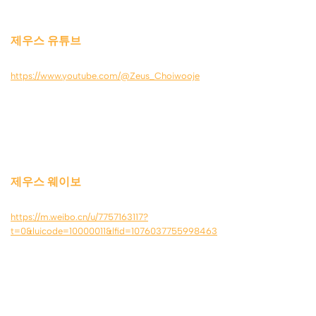
제우스 유튜브
https://www.youtube.com/@Zeus_Choiwooje
제우스 웨이보
https://m.weibo.cn/u/7757163117?
t=0&luicode=10000011&lfid=1076037755998463