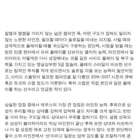
칼챔과 탱챔을 가리지 않는 넓은 챔피언 폭, 어떤 구도가 잡혀도 밀리지
않는 노련한 라인전, 필요할 때마다 솔로킬을 따내는 피지컬, 사릴 때와
공격적으로 플레이할 때를 귀신같이 구분하는 판단력, 시팅을 받을 때는
받은 만큼 한타에서 슈퍼 플레이를 선보이는 클러치 능력, 라인전에서 말
리더라도 어떻게든 다시 성장해내는 괴물 같은 사이드 플레이 및 복구 능
력을 가지고 있는 명실상부한 S급 탑솔러. 플레이 스타일이 비슷한 선수
로는 팀적인 투자를 적게 받으면서도 솔로킬 각을 보는 능력이 발군이었
고, 사이드 스플릿이 필요한 챔피언을 잘 다뤘던 2016~2017 시즌의 큐베
혹은 듀크와 스멥 정도가 거론된다. 특히 스멥은 직접 본인과 닮은 플레
이를 하는 선수라고 언급한 적이 있다.
상술한 장점 중에서 제우스의 가장 큰 장점은 라인전 능력. 후픽으로 상
성이 유리할 때는 상대를 강하게 압박해 골드 차이를 크게 벌리고, 반반
을 가야 하는 구도일 때도 상대보다 우위를 점하기도 한다. 설령 선픽으
로 상성이 불리하더라도 막상 라인전이 끝난 후에 보면 상대와 비슷하거
나 더 잘 성장한 채로 교전 단계에 들어서는 경우가 많다. 또한 판단력이
좋아 소위 라인전에서 ‘선’이라고 일컫는 압박 강도를 잘 조절하기에 갱