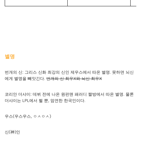
별명
번개의 신: 그리스 신화 최강의 신인 제우스에서 따온 별명. 못하면 뇌신
에게 별명을 빼앗긴다.
번개의 신 최우X와 뇌신 최우X
코리안 더샤이: 데뷔 전에 나온 원펀맨 패러디 짤방에서 따온 별명. 물론
더샤이는 LPL에서 뛸 뿐, 엄연한 한국인이다.
우스(우스우스, ㅇㅅㅇㅅ)
신(神)인