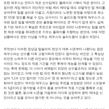
또한 제우스는 연차가 적은 선수임에도 플레이의 기복이 적은 편이다. 고
점이면 게임 메타가 극단적인 바텀 캐리 메타일 때도 파멸적인 탑 캐리를
보여주며 팀을 승리로 이끌고, 저점이라도 노련한 운영을 바탕으로 최소
한 1인분 정도를 해낼 수 있는 선수이다. 이 솔리드함 덕분에 제우스가 소
속된 팀은 탑을 배제한 초반 플랜을 짜더라도 큰 무리가 없게 된다. 실제
로 T1은 제우스가 확실한 주전으로 자리잡은 2022 시즌부터는 탑을 방치
한 채로 바텀을 최대한으로 키우는 플레이를 지향하는 편인데, 이때 어떤
상황에서도 반반 이상을 가주는 제우스의 솔리드함이 도움이 되었다.
무엇보다 이러한 정상급 탑솔러의 면모가 데뷔 시즌부터 나왔다는 점은
제우스라는 선수를 더욱 고평가하게 만든다. 탑이라는 라인은 그 특성상
라인전 노하우가 다른 라인보다 중요해서 아무리 뛰어난 재능을 가진 선
수라도 어느 정도의 적응 기간을 거친 후에야 재능을 만개할 수 있었다.
이는 후에 한체탑, 더 나아가 세체탑이 되었던 선수들조차도 피해갈 수
없는 것이었고, 아예 이런 탑 라인 특유의 험난한 신고식을 팬들이 농담
삼아 “LCK 신인 탑이면 ‘기인고사’ 한 번 봐야지”라고 말할 정도로 고착
화되어 있었다. 하지만 제우스는 풀타임 주전을 보장받은 2022 스프링부
터 S급이라고 평가받을 수준의 폼을 보여주며 적응 기간을 통째로 스킵
한 것은 물론, 동시에 시즌을 거듭하며 더더욱 성장하며 괜히 역대급 신
인이라고 입을 모아서 평가한 게 아니라는 것을 보여주고 있다.