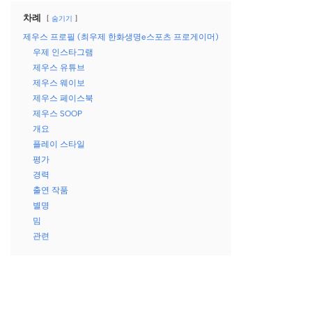
차례
숨기기
제우스 프로필 (최우제 한화생명e스포츠 프로게이머)
우제 인스타그램
제우스 유튜브
제우스 웨이보
제우스 페이스북
제우스 SOOP
개요
플레이 스타일
평가
경력
출연 작품
별명
밈
관련