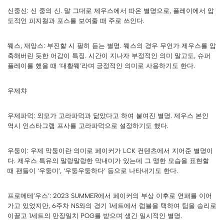
신중신: 신 중의 신. 말 그대로 제우스에서 따온 별명으로, 플레이에서 압
도적인 피지컬과 포스를 보여줄 때 주로 쓰인다.
쮀스, 재앙스: 부진할 시 필히 듣는 별명. 쮀스의 경우 무언가 제우스를 압
축해버린 듯한 어감이 특징. 시간이 지나자 부정적인 의미 말고도, 슈퍼
플레이를 했을 때 ‘대황쮀’라며 긍정적인 의미로 사용하기도 한다.
우제챠
우제파덕: 외모가 고라파덕과 닮았다고 하여 붙여진 별명. 제우스 본인
역시 인스타그램 프사를 고라파덕으로 설정하기도 했다.
우둥이: 우제 막둥이란 의미로 페이커가 LCK 컨텐츠에서 지어준 별명이
다. 제우스 특유의 말랑말랑한 막내미가 있는데 그 맹한 모습을 표현할
때 팬들이 ‘우둥미’, ‘우둥우둥하다’ 등으로 나타내기도 한다.
프로메테’우스’: 2023 SUMMER에서 페이커의 부상 이후로 연패를 이어
가고 있었지만, 6주차 NS와의 경기 1세트에서 럼블을 택하여 팀을 승리로
이끌고 1세트의 만장일치 POG를 받으며 생긴 일시적인 별명.