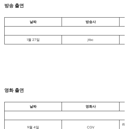
방송 출연
날짜
방송사
1월 27일
jtbc
영화 출연
날짜
영화사
레드
9월 4일
CGV