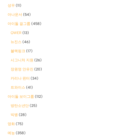
성우
(11)
아나운서
(54)
아이돌 걸그룹
(458)
QWER
(13)
뉴진스
(46)
블랙핑크
(17)
시그니처 지원
(26)
장원영 안유진
(20)
카리나 윈터
(34)
트와이스
(41)
아이돌 보이그룹
(112)
방탄소년단
(25)
빅뱅
(28)
영화
(75)
예능
(358)