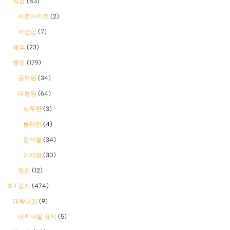
직업
(83)
아르바이트
(2)
자영업
(7)
해외
(23)
행정
(179)
공무원
(34)
대통령
(64)
노무현
(3)
문재인
(4)
윤석열
(34)
이재명
(30)
장관
(12)
3-1 잡지
(474)
대학내일
(9)
대학내일 표지
(5)