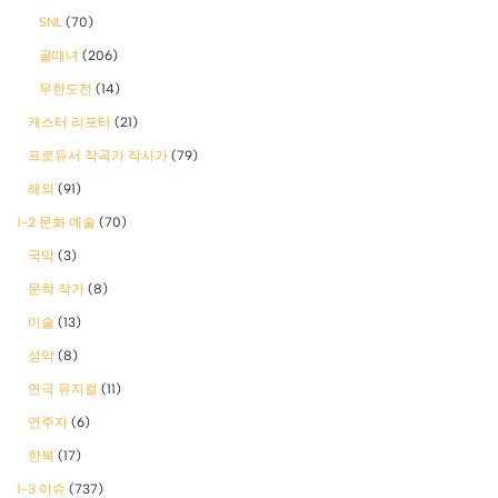
SNL
(70)
골때녀
(206)
무한도전
(14)
캐스터 리포터
(21)
프로듀서 작곡가 작사가
(79)
해외
(91)
1-2 문화 예술
(70)
국악
(3)
문학 작가
(8)
미술
(13)
성악
(8)
연극 뮤지컬
(11)
연주자
(6)
한복
(17)
1-3 이슈
(737)