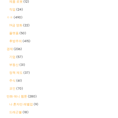
제품 로봇
(12)
직업
(24)
ㅇㅎ
(490)
19금 영화
(22)
플랫폼
(50)
후방주의
(415)
경제
(236)
기업
(57)
부동산
(31)
정책 제도
(37)
주식
(61)
코인
(70)
만화 애니 웹툰
(280)
나 혼자만 레벨업
(9)
드래곤볼
(18)