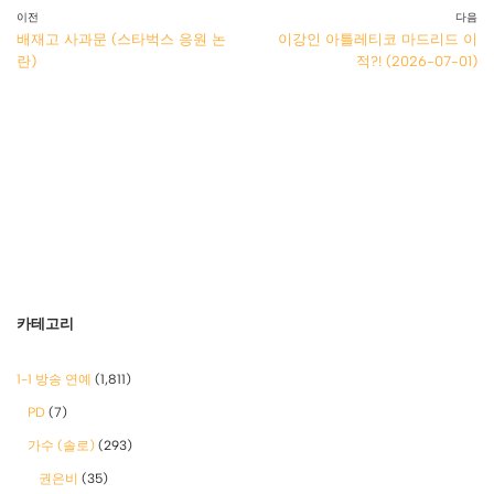
이전
다음
배재고 사과문 (스타벅스 응원 논
이강인 아틀레티코 마드리드 이
란)
적?! (2026-07-01)
카테고리
1-1 방송 연예
(1,811)
PD
(7)
가수 (솔로)
(293)
권은비
(35)