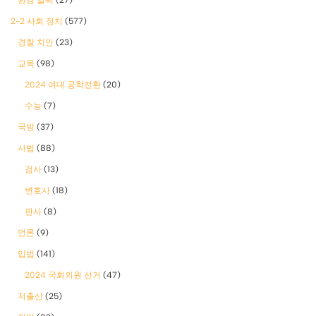
2-2 사회 정치
(577)
경찰 치안
(23)
교육
(98)
2024 여대 공학전환
(20)
수능
(7)
국방
(37)
사법
(88)
검사
(13)
변호사
(18)
판사
(8)
언론
(9)
입법
(141)
2024 국회의원 선거
(47)
저출산
(25)