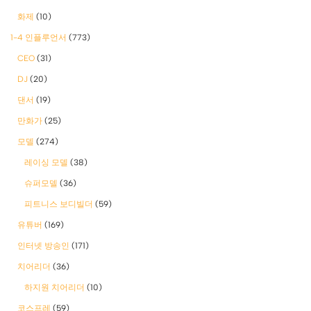
화제
(10)
1-4 인플루언서
(773)
CEO
(31)
DJ
(20)
댄서
(19)
만화가
(25)
모델
(274)
레이싱 모델
(38)
슈퍼모델
(36)
피트니스 보디빌더
(59)
유튜버
(169)
인터넷 방송인
(171)
치어리더
(36)
하지원 치어리더
(10)
코스프레
(59)