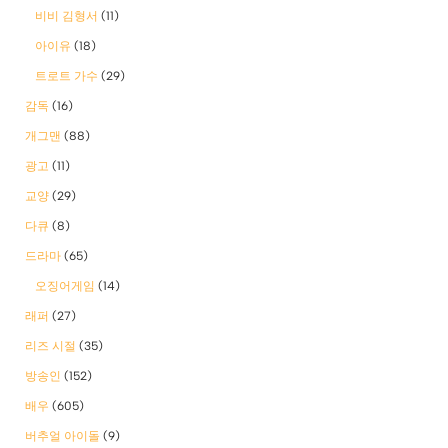
비비 김형서
(11)
아이유
(18)
트로트 가수
(29)
감독
(16)
개그맨
(88)
광고
(11)
교양
(29)
다큐
(8)
드라마
(65)
오징어게임
(14)
래퍼
(27)
리즈 시절
(35)
방송인
(152)
배우
(605)
버추얼 아이돌
(9)