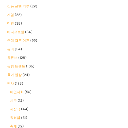
감동 선행 기부
(29)
게임
(66)
미인
(38)
바디프로필
(34)
연예 결혼 이혼
(99)
유머
(34)
유튜브
(128)
유행 트렌드
(106)
육아 일상
(24)
행사
(198)
미인대회
(56)
시구
(12)
시상식
(44)
워터밤
(51)
축제
(12)