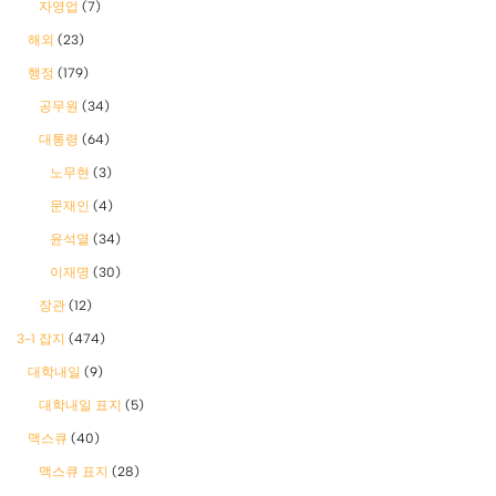
자영업
(7)
해외
(23)
행정
(179)
공무원
(34)
대통령
(64)
노무현
(3)
문재인
(4)
윤석열
(34)
이재명
(30)
장관
(12)
3-1 잡지
(474)
대학내일
(9)
대학내일 표지
(5)
맥스큐
(40)
맥스큐 표지
(28)