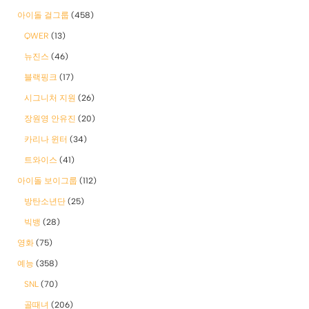
아이돌 걸그룹
(458)
QWER
(13)
뉴진스
(46)
블랙핑크
(17)
시그니처 지원
(26)
장원영 안유진
(20)
카리나 윈터
(34)
트와이스
(41)
아이돌 보이그룹
(112)
방탄소년단
(25)
빅뱅
(28)
영화
(75)
예능
(358)
SNL
(70)
골때녀
(206)