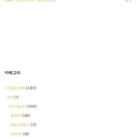
카테고리
1-1 방송 연예
(1,811)
PD
(7)
가수 (솔로)
(293)
권은비
(35)
비비 김형서
(11)
아이유
(18)