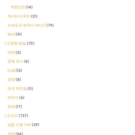
무한도전
(14)
캐스터 리포터
(21)
프로듀서 작곡가 작사가
(79)
해외
(91)
1-2 문화 예술
(70)
국악
(3)
문학 작가
(8)
미술
(13)
성악
(8)
연극 뮤지컬
(11)
연주자
(6)
한복
(17)
1-3 이슈
(737)
감동 선행 기부
(29)
게임
(66)