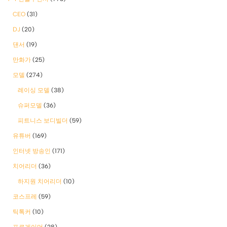
CEO
(31)
DJ
(20)
댄서
(19)
만화가
(25)
모델
(274)
레이싱 모델
(38)
슈퍼모델
(36)
피트니스 보디빌더
(59)
유튜버
(169)
인터넷 방송인
(171)
치어리더
(36)
하지원 치어리더
(10)
코스프레
(59)
틱톡커
(10)
프로게이머
(28)