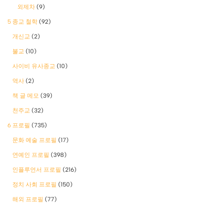
외제차
(9)
5 종교 철학
(92)
개신교
(2)
불교
(10)
사이비 유사종교
(10)
역사
(2)
책 글 메모
(39)
천주교
(32)
6 프로필
(735)
문화 예술 프로필
(17)
연예인 프로필
(398)
인플루언서 프로필
(216)
정치 사회 프로필
(150)
해외 프로필
(77)