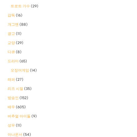
트로트 가수
(29)
감독
(16)
개그맨
(88)
광고
(11)
교양
(29)
다큐
(8)
드라마
(65)
오징어게임
(14)
래퍼
(27)
리즈 시절
(35)
방송인
(152)
배우
(605)
버추얼 아이돌
(9)
성우
(11)
아나운서
(54)