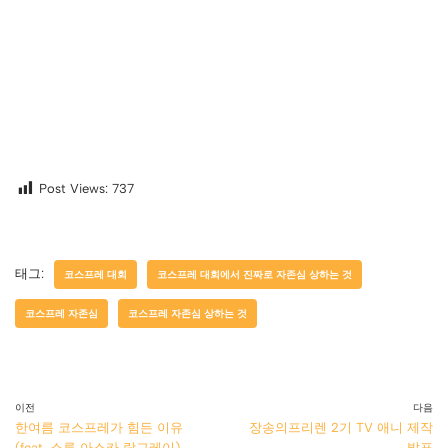
Post Views:
737
태그:
코스프레 대회
코스프레 대회에서 진짜로 자존심 상하는 것
코스프레 자존심
코스프레 자존심 상하는 것
이전
다음
한여름 코스프레가 힘든 이유
장송의프리렌 2기 TV 애니 제작
(feat. 소류 아스카 랑그레이)
발표