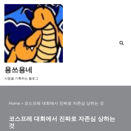
콘
텐
츠
로
건
너
뛰
기
용쓰용네
사람을 기록하는 블로그
Home
»
코스프레 대회에서 진짜로 자존심 상하는 것
코스프레 대회에서 진짜로 자존심 상하는
것