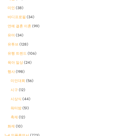
미인
(38)
바디프로필
(34)
연예 결혼 이혼
(99)
유머
(34)
유튜브
(128)
유행 트렌드
(106)
육아 일상
(24)
행사
(198)
미인대회
(56)
시구
(12)
시상식
(44)
워터밤
(51)
축제
(12)
화제
(10)
1-4 인플루언서
(773)