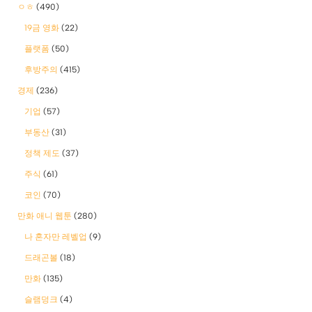
ㅇㅎ
(490)
19금 영화
(22)
플랫폼
(50)
후방주의
(415)
경제
(236)
기업
(57)
부동산
(31)
정책 제도
(37)
주식
(61)
코인
(70)
만화 애니 웹툰
(280)
나 혼자만 레벨업
(9)
드래곤볼
(18)
만화
(135)
슬램덩크
(4)