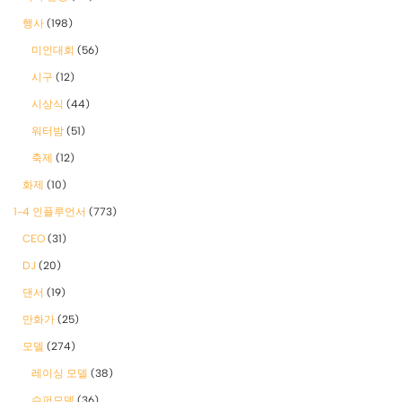
행사
(198)
미인대회
(56)
시구
(12)
시상식
(44)
워터밤
(51)
축제
(12)
화제
(10)
1-4 인플루언서
(773)
CEO
(31)
DJ
(20)
댄서
(19)
만화가
(25)
모델
(274)
레이싱 모델
(38)
슈퍼모델
(36)