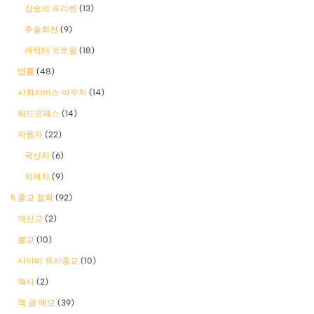
장송의 프리렌
(13)
주술회전
(9)
캐릭터 프로필
(18)
법률
(48)
사회서비스 바우처
(14)
워드프레스
(14)
자동차
(22)
국산차
(6)
외제차
(9)
5 종교 철학
(92)
개신교
(2)
불교
(10)
사이비 유사종교
(10)
역사
(2)
책 글 메모
(39)