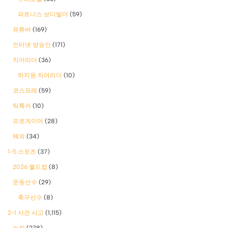
피트니스 보디빌더
(59)
유튜버
(169)
인터넷 방송인
(171)
치어리더
(36)
하지원 치어리더
(10)
코스프레
(59)
틱톡커
(10)
프로게이머
(28)
해외
(34)
1-5 스포츠
(37)
2026 월드컵
(8)
운동선수
(29)
축구선수
(8)
2-1 사건 사고
(1,115)
논란
(278)