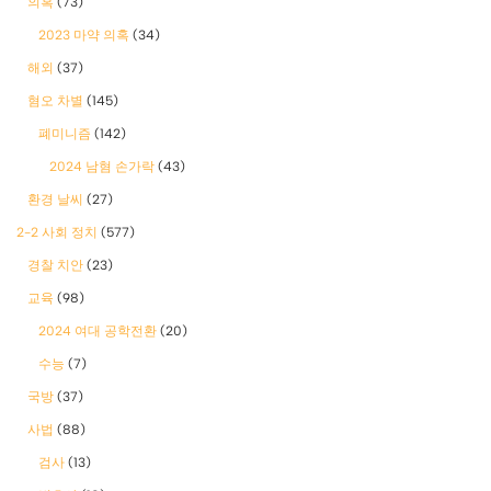
의혹
(73)
2023 마약 의혹
(34)
해외
(37)
혐오 차별
(145)
폐미니즘
(142)
2024 남혐 손가락
(43)
환경 날씨
(27)
2-2 사회 정치
(577)
경찰 치안
(23)
교육
(98)
2024 여대 공학전환
(20)
수능
(7)
국방
(37)
사법
(88)
검사
(13)