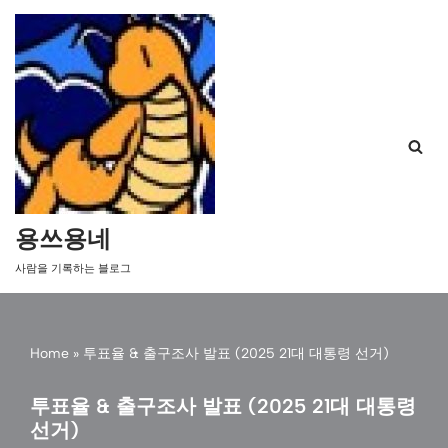
콘
텐
츠
로
건
너
뛰
기
용쓰용네
사람을 기록하는 블로그
Home
»
투표율 & 출구조사 발표 (2025 21대 대통령 선거)
투표율 & 출구조사 발표 (2025 21대 대통령
선거)