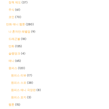
정책 제도
(37)
주식
(61)
코인
(70)
만화 애니 웹툰
(280)
나 혼자만 레벨업
(9)
드래곤볼
(18)
만화
(135)
슬램덩크
(4)
애니
(65)
원피스
(120)
원피스 리뷰
(17)
원피스 스포
(38)
원피스 애니 극장판
(8)
원피스 표지
(3)
웹툰
(15)