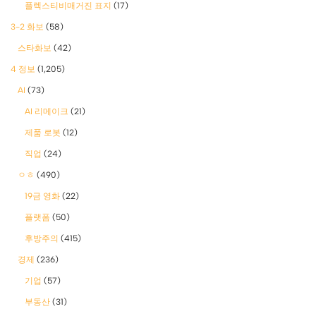
플렉스티비매거진 표지
(17)
3-2 화보
(58)
스타화보
(42)
4 정보
(1,205)
AI
(73)
AI 리메이크
(21)
제품 로봇
(12)
직업
(24)
ㅇㅎ
(490)
19금 영화
(22)
플랫폼
(50)
후방주의
(415)
경제
(236)
기업
(57)
부동산
(31)