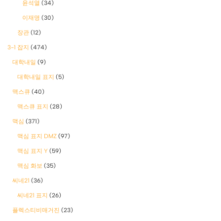
윤석열
(34)
이재명
(30)
장관
(12)
3-1 잡지
(474)
대학내일
(9)
대학내일 표지
(5)
맥스큐
(40)
맥스큐 표지
(28)
맥심
(371)
맥심 표지 DMZ
(97)
맥심 표지 Y
(59)
맥심 화보
(35)
씨네21
(36)
씨네21 표지
(26)
플렉스티비매거진
(23)