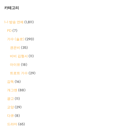
카테고리
1-1 방송 연예
(1,811)
PD
(7)
가수 (솔로)
(293)
권은비
(35)
비비 김형서
(11)
아이유
(18)
트로트 가수
(29)
감독
(16)
개그맨
(88)
광고
(11)
교양
(29)
다큐
(8)
드라마
(65)