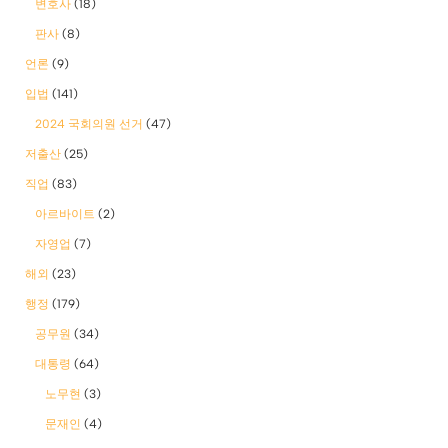
변호사
(18)
판사
(8)
언론
(9)
입법
(141)
2024 국회의원 선거
(47)
저출산
(25)
직업
(83)
아르바이트
(2)
자영업
(7)
해외
(23)
행정
(179)
공무원
(34)
대통령
(64)
노무현
(3)
문재인
(4)