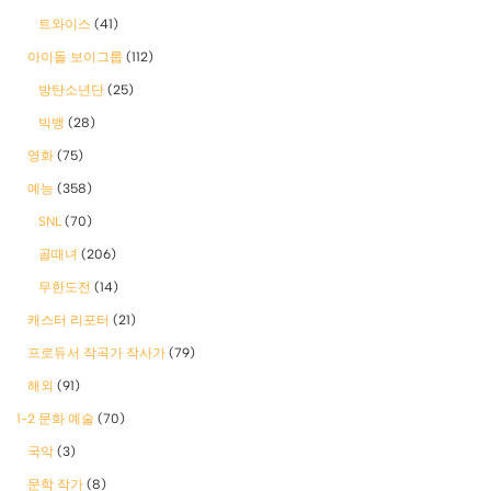
트와이스
(41)
아이돌 보이그룹
(112)
방탄소년단
(25)
빅뱅
(28)
영화
(75)
예능
(358)
SNL
(70)
골때녀
(206)
무한도전
(14)
캐스터 리포터
(21)
프로듀서 작곡가 작사가
(79)
해외
(91)
1-2 문화 예술
(70)
국악
(3)
문학 작가
(8)