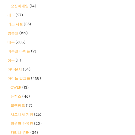
오징어게임
(14)
래퍼
(27)
리즈 시절
(35)
방송인
(152)
배우
(605)
버추얼 아이돌
(9)
성우
(11)
아나운서
(54)
아이돌 걸그룹
(458)
QWER
(13)
뉴진스
(46)
블랙핑크
(17)
시그니처 지원
(26)
장원영 안유진
(20)
카리나 윈터
(34)