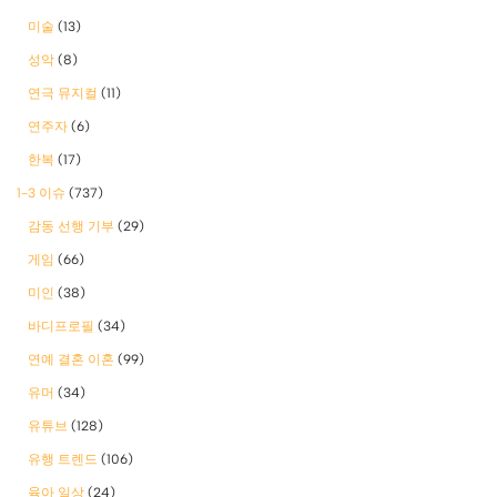
미술
(13)
성악
(8)
연극 뮤지컬
(11)
연주자
(6)
한복
(17)
1-3 이슈
(737)
감동 선행 기부
(29)
게임
(66)
미인
(38)
바디프로필
(34)
연예 결혼 이혼
(99)
유머
(34)
유튜브
(128)
유행 트렌드
(106)
육아 일상
(24)