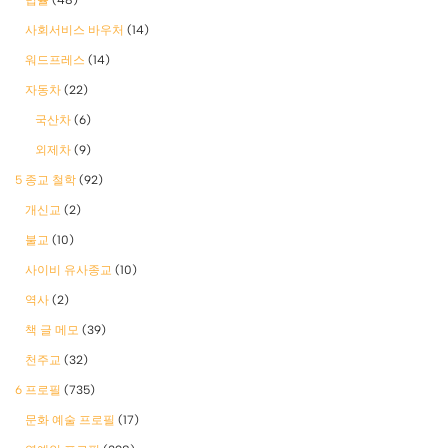
사회서비스 바우처
(14)
워드프레스
(14)
자동차
(22)
국산차
(6)
외제차
(9)
5 종교 철학
(92)
개신교
(2)
불교
(10)
사이비 유사종교
(10)
역사
(2)
책 글 메모
(39)
천주교
(32)
6 프로필
(735)
문화 예술 프로필
(17)