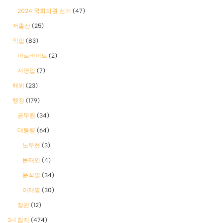
2024 국회의원 선거
(47)
저출산
(25)
직업
(83)
아르바이트
(2)
자영업
(7)
해외
(23)
행정
(179)
공무원
(34)
대통령
(64)
노무현
(3)
문재인
(4)
윤석열
(34)
이재명
(30)
장관
(12)
3-1 잡지
(474)