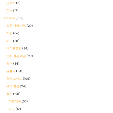
연주자
(6)
한복
(17)
1-3 이슈
(737)
감동 선행 기부
(29)
게임
(66)
미인
(38)
바디프로필
(34)
연예 결혼 이혼
(99)
유머
(34)
유튜브
(128)
유행 트렌드
(106)
육아 일상
(24)
행사
(198)
미인대회
(56)
시구
(12)