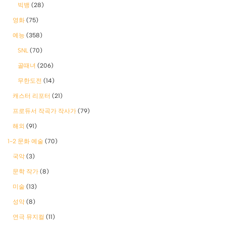
빅뱅
(28)
영화
(75)
예능
(358)
SNL
(70)
골때녀
(206)
무한도전
(14)
캐스터 리포터
(21)
프로듀서 작곡가 작사가
(79)
해외
(91)
1-2 문화 예술
(70)
국악
(3)
문학 작가
(8)
미술
(13)
성악
(8)
연극 뮤지컬
(11)