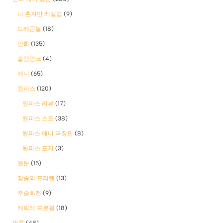
나 혼자만 레벨업
(9)
드래곤볼
(18)
만화
(135)
슬램덩크
(4)
애니
(65)
원피스
(120)
원피스 리뷰
(17)
원피스 스포
(38)
원피스 애니 극장판
(8)
원피스 표지
(3)
웹툰
(15)
장송의 프리렌
(13)
주술회전
(9)
캐릭터 프로필
(18)
법률
(48)