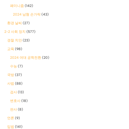
폐미니즘
(142)
2024 남혐 손가락
(43)
환경 날씨
(27)
2-2 사회 정치
(577)
경찰 치안
(23)
교육
(98)
2024 여대 공학전환
(20)
수능
(7)
국방
(37)
사법
(88)
검사
(13)
변호사
(18)
판사
(8)
언론
(9)
입법
(141)