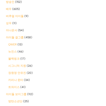
방송인
(152)
배우
(605)
버추얼 아이돌
(9)
성우
(11)
아나운서
(54)
아이돌 걸그룹
(458)
QWER
(13)
뉴진스
(46)
블랙핑크
(17)
시그니처 지원
(26)
장원영 안유진
(20)
카리나 윈터
(34)
트와이스
(41)
아이돌 보이그룹
(112)
방탄소년단
(25)