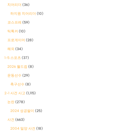
치어리더
(36)
하지원 치어리더
(10)
코스프레
(59)
틱톡커
(10)
프로게이머
(28)
해외
(34)
1-5 스포츠
(37)
2026 월드컵
(8)
운동선수
(29)
축구선수
(8)
2-1 사건 사고
(1,115)
논란
(278)
2024 성공팔이
(25)
사건
(663)
2004 밀양 사건
(18)