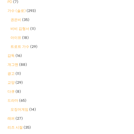
PD
(7)
가수 (솔로)
(293)
권은비
(35)
비비 김형서
(11)
아이유
(18)
트로트 가수
(29)
감독
(16)
개그맨
(88)
광고
(11)
교양
(29)
다큐
(8)
드라마
(65)
오징어게임
(14)
래퍼
(27)
리즈 시절
(35)