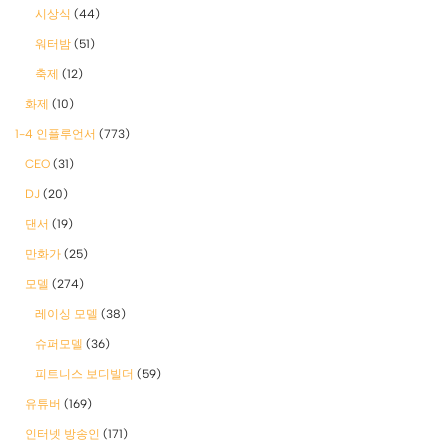
시상식
(44)
워터밤
(51)
축제
(12)
화제
(10)
1-4 인플루언서
(773)
CEO
(31)
DJ
(20)
댄서
(19)
만화가
(25)
모델
(274)
레이싱 모델
(38)
슈퍼모델
(36)
피트니스 보디빌더
(59)
유튜버
(169)
인터넷 방송인
(171)