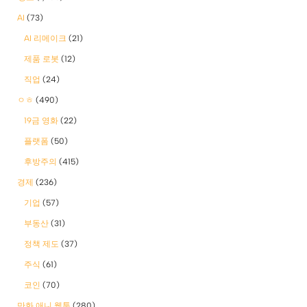
AI
(73)
AI 리메이크
(21)
제품 로봇
(12)
직업
(24)
ㅇㅎ
(490)
19금 영화
(22)
플랫폼
(50)
후방주의
(415)
경제
(236)
기업
(57)
부동산
(31)
정책 제도
(37)
주식
(61)
코인
(70)
만화 애니 웹툰
(280)