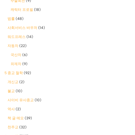
주술회전
(9)
캐릭터 프로필
(18)
법률
(48)
사회서비스 바우처
(14)
워드프레스
(14)
자동차
(22)
국산차
(6)
외제차
(9)
5 종교 철학
(92)
개신교
(2)
불교
(10)
사이비 유사종교
(10)
역사
(2)
책 글 메모
(39)
천주교
(32)