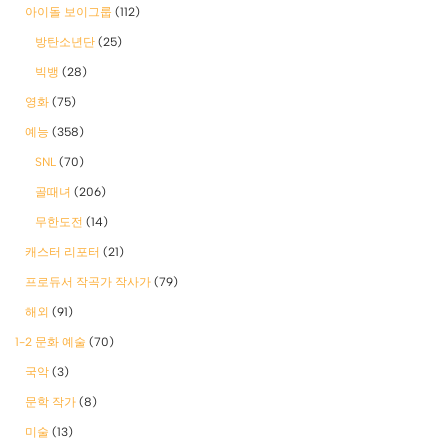
아이돌 보이그룹
(112)
방탄소년단
(25)
빅뱅
(28)
영화
(75)
예능
(358)
SNL
(70)
골때녀
(206)
무한도전
(14)
캐스터 리포터
(21)
프로듀서 작곡가 작사가
(79)
해외
(91)
1-2 문화 예술
(70)
국악
(3)
문학 작가
(8)
미술
(13)