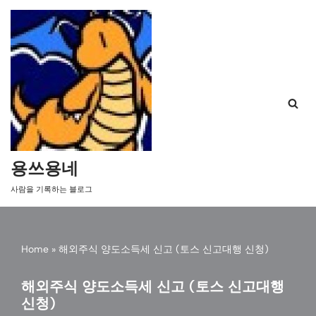
콘
텐
츠
로
건
너
뛰
기
용쓰용네
사람을 기록하는 블로그
Home
»
해외주식 양도소득세 신고 (토스 신고대행 신청)
해외주식 양도소득세 신고 (토스 신고대행
신청)