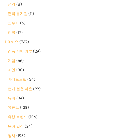
성악
(8)
연극 뮤지컬
(11)
연주자
(6)
한복
(17)
1-3 이슈
(737)
감동 선행 기부
(29)
게임
(66)
미인
(38)
바디프로필
(34)
연예 결혼 이혼
(99)
유머
(34)
유튜브
(128)
유행 트렌드
(106)
육아 일상
(24)
행사
(198)