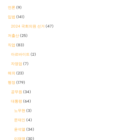
언론
(9)
입법
(141)
2024 국회의원 선거
(47)
저출산
(25)
직업
(83)
아르바이트
(2)
자영업
(7)
해외
(23)
행정
(179)
공무원
(34)
대통령
(64)
노무현
(3)
문재인
(4)
윤석열
(34)
이재명
(30)