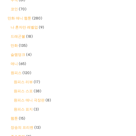
코인
(70)
만화 애니 웹툰
(280)
나 혼자만 레벨업
(9)
드래곤볼
(18)
만화
(135)
슬램덩크
(4)
애니
(65)
원피스
(120)
원피스 리뷰
(17)
원피스 스포
(38)
원피스 애니 극장판
(8)
원피스 표지
(3)
웹툰
(15)
장송의 프리렌
(13)