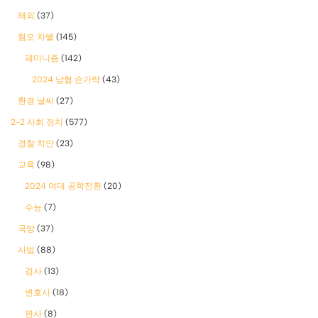
해외
(37)
혐오 차별
(145)
폐미니즘
(142)
2024 남혐 손가락
(43)
환경 날씨
(27)
2-2 사회 정치
(577)
경찰 치안
(23)
교육
(98)
2024 여대 공학전환
(20)
수능
(7)
국방
(37)
사법
(88)
검사
(13)
변호사
(18)
판사
(8)