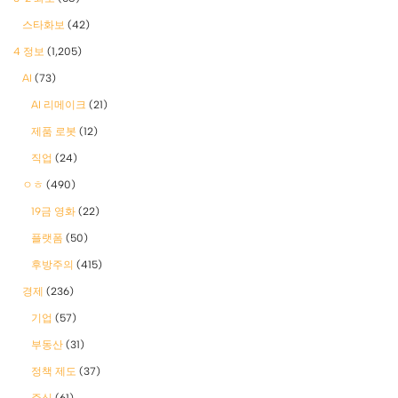
스타화보
(42)
4 정보
(1,205)
AI
(73)
AI 리메이크
(21)
제품 로봇
(12)
직업
(24)
ㅇㅎ
(490)
19금 영화
(22)
플랫폼
(50)
후방주의
(415)
경제
(236)
기업
(57)
부동산
(31)
정책 제도
(37)
주식
(61)