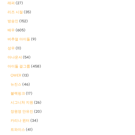
래퍼
(27)
리즈 시절
(35)
방송인
(152)
배우
(605)
버추얼 아이돌
(9)
성우
(11)
아나운서
(54)
아이돌 걸그룹
(458)
QWER
(13)
뉴진스
(46)
블랙핑크
(17)
시그니처 지원
(26)
장원영 안유진
(20)
카리나 윈터
(34)
트와이스
(41)