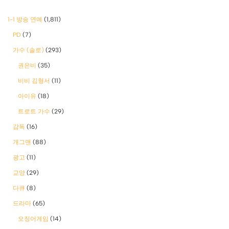
1-1 방송 연예
(1,811)
PD
(7)
가수 (솔로)
(293)
권은비
(35)
비비 김형서
(11)
아이유
(18)
트로트 가수
(29)
감독
(16)
개그맨
(88)
광고
(11)
교양
(29)
다큐
(8)
드라마
(65)
오징어게임
(14)