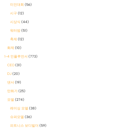
미인대회
(56)
시구
(12)
시상식
(44)
워터밤
(51)
축제
(12)
화제
(10)
1-4 인플루언서
(773)
CEO
(31)
DJ
(20)
댄서
(19)
만화가
(25)
모델
(274)
레이싱 모델
(38)
슈퍼모델
(36)
피트니스 보디빌더
(59)