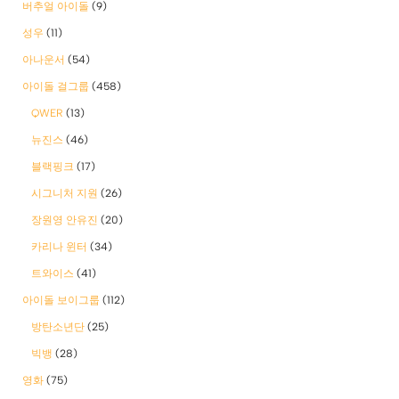
버추얼 아이돌
(9)
성우
(11)
아나운서
(54)
아이돌 걸그룹
(458)
QWER
(13)
뉴진스
(46)
블랙핑크
(17)
시그니처 지원
(26)
장원영 안유진
(20)
카리나 윈터
(34)
트와이스
(41)
아이돌 보이그룹
(112)
방탄소년단
(25)
빅뱅
(28)
영화
(75)