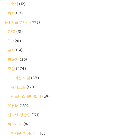
축제
(12)
화제
(10)
1-4 인플루언서
(773)
CEO
(31)
DJ
(20)
댄서
(19)
만화가
(25)
모델
(274)
레이싱 모델
(38)
슈퍼모델
(36)
피트니스 보디빌더
(59)
유튜버
(169)
인터넷 방송인
(171)
치어리더
(36)
하지원 치어리더
(10)