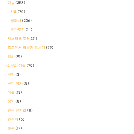
예능
(358)
SNL
(70)
골때녀
(206)
무한도전
(14)
캐스터 리포터
(21)
프로듀서 작곡가 작사가
(79)
해외
(91)
1-2 문화 예술
(70)
국악
(3)
문학 작가
(8)
미술
(13)
성악
(8)
연극 뮤지컬
(11)
연주자
(6)
한복
(17)