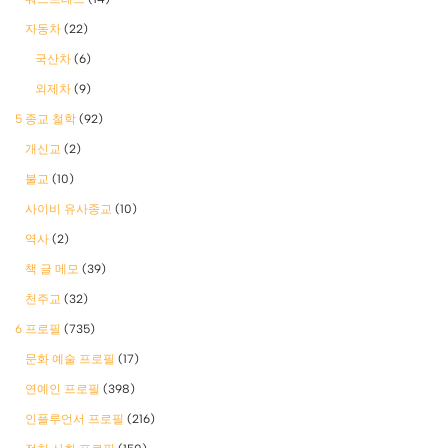
자동차
(22)
국산차
(6)
외제차
(9)
5 종교 철학
(92)
개신교
(2)
불교
(10)
사이비 유사종교
(10)
역사
(2)
책 글 메모
(39)
천주교
(32)
6 프로필
(735)
문화 예술 프로필
(17)
연예인 프로필
(398)
인플루언서 프로필
(216)