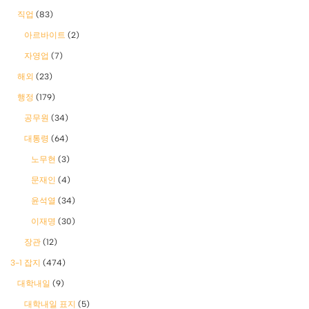
직업
(83)
아르바이트
(2)
자영업
(7)
해외
(23)
행정
(179)
공무원
(34)
대통령
(64)
노무현
(3)
문재인
(4)
윤석열
(34)
이재명
(30)
장관
(12)
3-1 잡지
(474)
대학내일
(9)
대학내일 표지
(5)