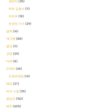
권은비
(35)
비비 김형서
(11)
아이유
(18)
트로트 가수
(29)
감독
(16)
개그맨
(88)
광고
(11)
교양
(29)
다큐
(8)
드라마
(65)
오징어게임
(14)
래퍼
(27)
리즈 시절
(35)
방송인
(152)
배우
(605)