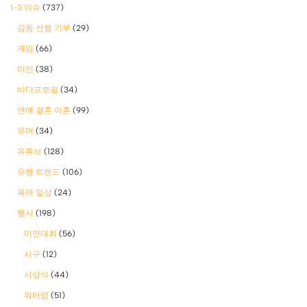
1-3 이슈
(737)
감동 선행 기부
(29)
게임
(66)
미인
(38)
바디프로필
(34)
연예 결혼 이혼
(99)
유머
(34)
유튜브
(128)
유행 트렌드
(106)
육아 일상
(24)
행사
(198)
미인대회
(56)
시구
(12)
시상식
(44)
워터밤
(51)