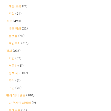
제품 로봇
(12)
직업
(24)
ㅇㅎ
(490)
19금 영화
(22)
플랫폼
(50)
후방주의
(415)
경제
(236)
기업
(57)
부동산
(31)
정책 제도
(37)
주식
(61)
코인
(70)
만화 애니 웹툰
(280)
나 혼자만 레벨업
(9)
드래곤볼
(18)