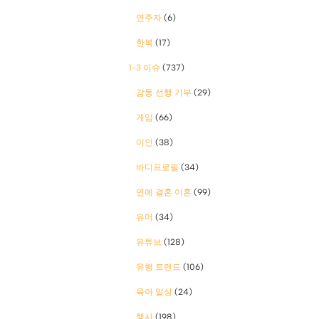
연주자
(6)
한복
(17)
1-3 이슈
(737)
감동 선행 기부
(29)
게임
(66)
미인
(38)
바디프로필
(34)
연예 결혼 이혼
(99)
유머
(34)
유튜브
(128)
유행 트렌드
(106)
육아 일상
(24)
행사
(198)