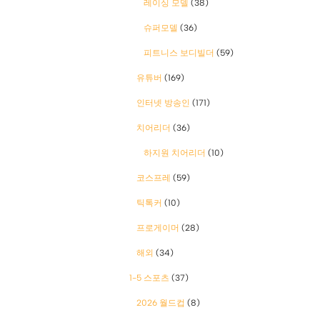
레이싱 모델
(38)
슈퍼모델
(36)
피트니스 보디빌더
(59)
유튜버
(169)
인터넷 방송인
(171)
치어리더
(36)
하지원 치어리더
(10)
코스프레
(59)
틱톡커
(10)
프로게이머
(28)
해외
(34)
1-5 스포츠
(37)
2026 월드컵
(8)