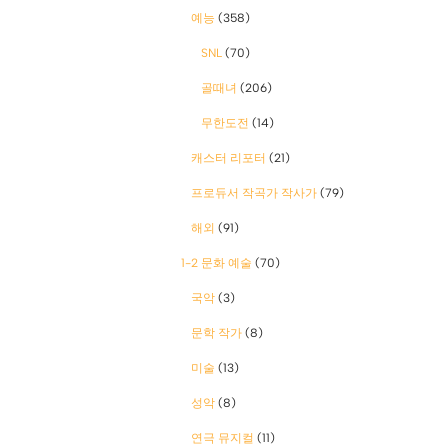
예능
(358)
SNL
(70)
골때녀
(206)
무한도전
(14)
캐스터 리포터
(21)
프로듀서 작곡가 작사가
(79)
해외
(91)
1-2 문화 예술
(70)
국악
(3)
문학 작가
(8)
미술
(13)
성악
(8)
연극 뮤지컬
(11)