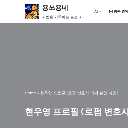
용쓰용네
AI
1-1 방송 연
콘
사람을 기록하는 블로그
텐
츠
로
건
너
뛰
기
Home
»
현우영 프로필 (로펌 변호사 아내 살인 사건)
현우영 프로필 (로펌 변호사