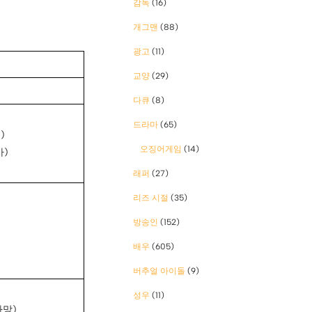
감독
(16)
개그맨
(88)
광고
(11)
교양
(29)
다큐
(8)
드라마
(65)
업)
오징어게임
(14)
사)
래퍼
(27)
리즈 시절
(35)
방송인
(152)
배우
(605)
버추얼 아이돌
(9)
성우
(11)
사망)