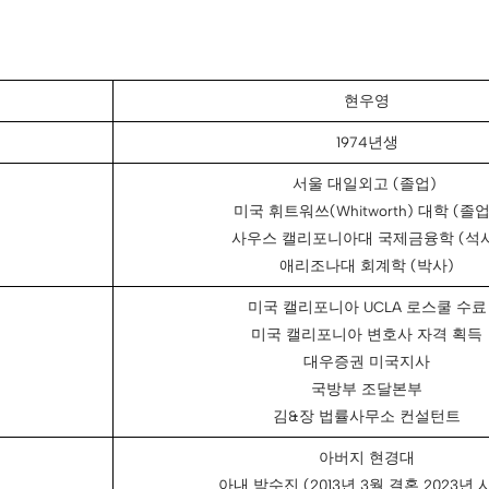
현우영
1974년생
서울 대일외고 (졸업)
미국 휘트워쓰(Whitworth) 대학 (졸
사우스 캘리포니아대 국제금융학 (석
애리조나대 회계학 (박사)
미국 캘리포니아 UCLA 로스쿨 수료
미국 캘리포니아 변호사 자격 획득
대우증권 미국지사
국방부 조달본부
김&장 법률사무소 컨설턴트
아버지 현경대
아내 박수진 (2013년 3월 결혼 2023년 