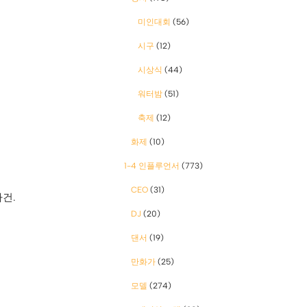
미인대회
(56)
시구
(12)
시상식
(44)
워터밤
(51)
축제
(12)
화제
(10)
1-4 인플루언서
(773)
CEO
(31)
건.
DJ
(20)
댄서
(19)
만화가
(25)
모델
(274)