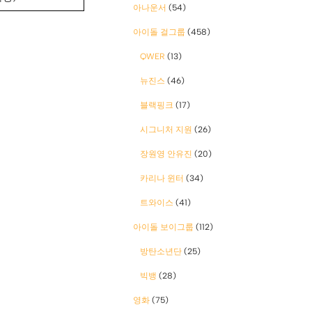
아나운서
(54)
아이돌 걸그룹
(458)
QWER
(13)
뉴진스
(46)
블랙핑크
(17)
시그니처 지원
(26)
장원영 안유진
(20)
카리나 윈터
(34)
트와이스
(41)
아이돌 보이그룹
(112)
방탄소년단
(25)
빅뱅
(28)
영화
(75)