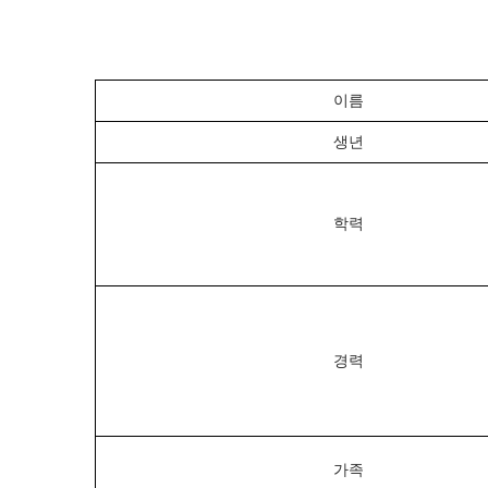
이름
생년
학력
경력
가족