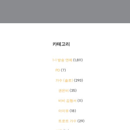
카테고리
1-1 방송 연예
(1,811)
PD
(7)
가수 (솔로)
(293)
권은비
(35)
비비 김형서
(11)
아이유
(18)
트로트 가수
(29)