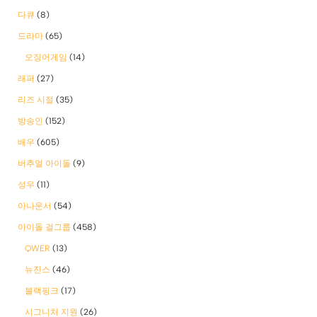
다큐
(8)
드라마
(65)
오징어게임
(14)
래퍼
(27)
리즈 시절
(35)
방송인
(152)
배우
(605)
버추얼 아이돌
(9)
성우
(11)
아나운서
(54)
아이돌 걸그룹
(458)
QWER
(13)
뉴진스
(46)
블랙핑크
(17)
시그니처 지원
(26)