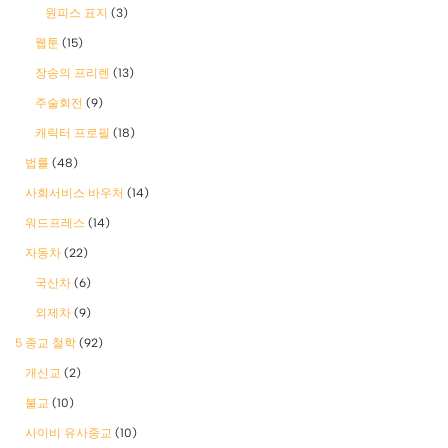
원피스 표지
(3)
웹툰
(15)
장송의 프리렌
(13)
주술회전
(9)
캐릭터 프로필
(18)
법률
(48)
사회서비스 바우처
(14)
워드프레스
(14)
자동차
(22)
국산차
(6)
외제차
(9)
5 종교 철학
(92)
개신교
(2)
불교
(10)
사이비 유사종교
(10)