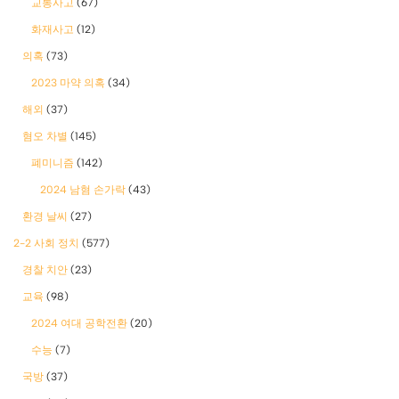
교통사고
(67)
화재사고
(12)
의혹
(73)
2023 마약 의혹
(34)
해외
(37)
혐오 차별
(145)
폐미니즘
(142)
2024 남혐 손가락
(43)
환경 날씨
(27)
2-2 사회 정치
(577)
경찰 치안
(23)
교육
(98)
2024 여대 공학전환
(20)
수능
(7)
국방
(37)