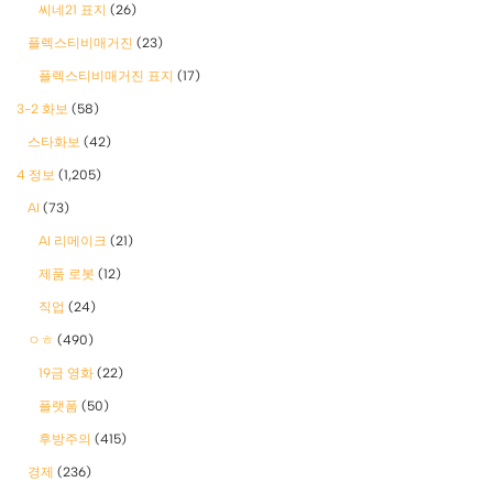
씨네21 표지
(26)
플렉스티비매거진
(23)
플렉스티비매거진 표지
(17)
3-2 화보
(58)
스타화보
(42)
4 정보
(1,205)
AI
(73)
AI 리메이크
(21)
제품 로봇
(12)
직업
(24)
ㅇㅎ
(490)
19금 영화
(22)
플랫폼
(50)
후방주의
(415)
경제
(236)