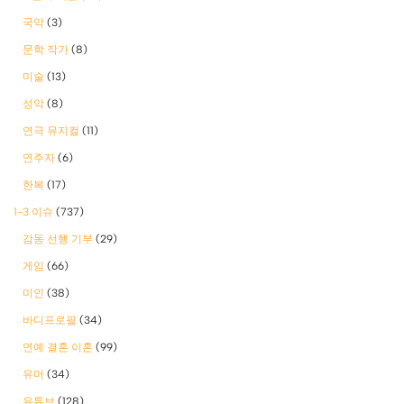
국악
(3)
문학 작가
(8)
미술
(13)
성악
(8)
연극 뮤지컬
(11)
연주자
(6)
한복
(17)
1-3 이슈
(737)
감동 선행 기부
(29)
게임
(66)
미인
(38)
바디프로필
(34)
연예 결혼 이혼
(99)
유머
(34)
유튜브
(128)