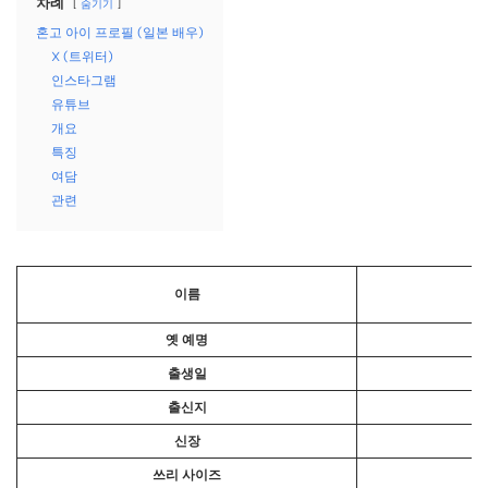
차례
숨기기
혼고 아이 프로필 (일본 배우)
X (트위터)
인스타그램
유튜브
개요
특징
여담
관련
이름
옛 예명
출생일
출신지
신장
쓰리 사이즈