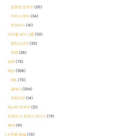
장원영 안유진
(20)
카리나 윈터
(34)
트와이스
(41)
아이돌 보이그룹
(112)
방탄소년단
(25)
빅뱅
(28)
영화
(75)
예능
(358)
SNL
(70)
골때녀
(206)
무한도전
(14)
캐스터 리포터
(21)
프로듀서 작곡가 작사가
(79)
해외
(91)
1-2 문화 예술
(70)