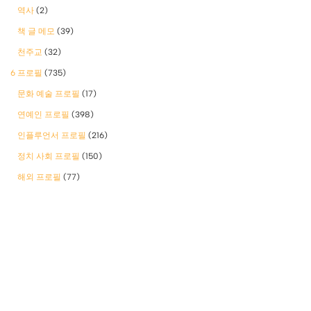
역사
(2)
책 글 메모
(39)
천주교
(32)
6 프로필
(735)
문화 예술 프로필
(17)
연예인 프로필
(398)
인플루언서 프로필
(216)
정치 사회 프로필
(150)
해외 프로필
(77)