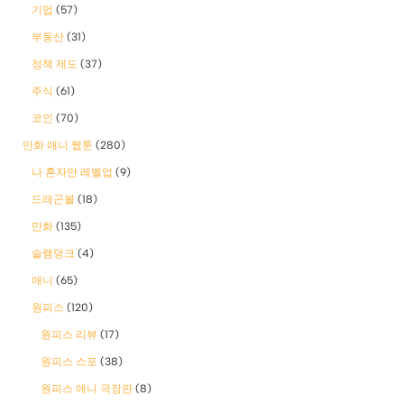
기업
(57)
부동산
(31)
정책 제도
(37)
주식
(61)
코인
(70)
만화 애니 웹툰
(280)
나 혼자만 레벨업
(9)
드래곤볼
(18)
만화
(135)
슬램덩크
(4)
애니
(65)
원피스
(120)
원피스 리뷰
(17)
원피스 스포
(38)
원피스 애니 극장판
(8)