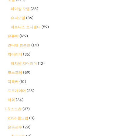
레이싱 모델
(38)
슈퍼모델
(36)
피트니스 보디빌더
(59)
유튜버
(169)
인터넷 방송인
(171)
치어리더
(36)
하지원 치어리더
(10)
코스프레
(59)
틱톡커
(10)
프로게이머
(28)
해외
(34)
1-5 스포츠
(37)
2026 월드컵
(8)
운동선수
(29)