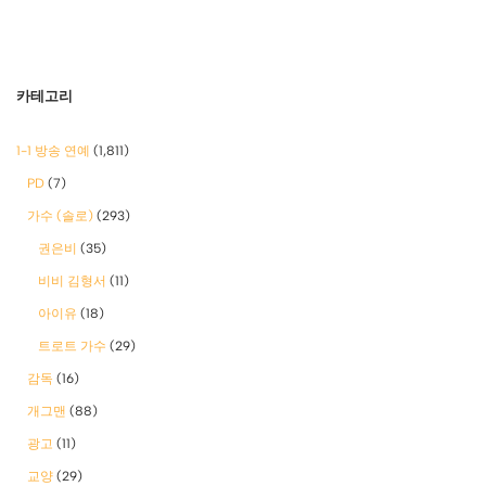
카테고리
1-1 방송 연예
(1,811)
PD
(7)
가수 (솔로)
(293)
권은비
(35)
비비 김형서
(11)
아이유
(18)
트로트 가수
(29)
감독
(16)
개그맨
(88)
광고
(11)
교양
(29)