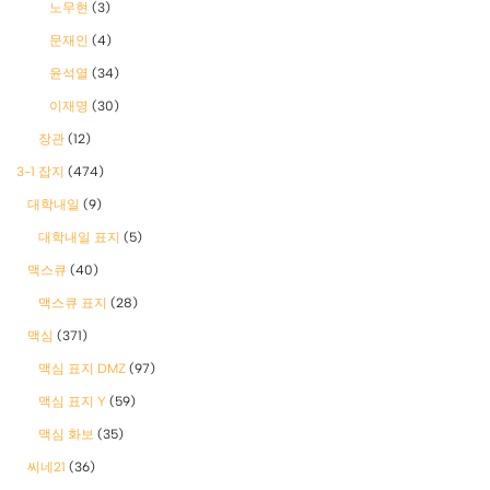
노무현
(3)
문재인
(4)
윤석열
(34)
이재명
(30)
장관
(12)
3-1 잡지
(474)
대학내일
(9)
대학내일 표지
(5)
맥스큐
(40)
맥스큐 표지
(28)
맥심
(371)
맥심 표지 DMZ
(97)
맥심 표지 Y
(59)
맥심 화보
(35)
씨네21
(36)