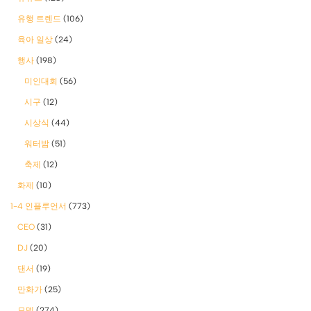
유행 트렌드
(106)
육아 일상
(24)
행사
(198)
미인대회
(56)
시구
(12)
시상식
(44)
워터밤
(51)
축제
(12)
화제
(10)
1-4 인플루언서
(773)
CEO
(31)
DJ
(20)
댄서
(19)
만화가
(25)
모델
(274)