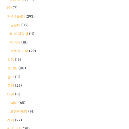
PD
(7)
가수 (솔로)
(293)
권은비
(35)
비비 김형서
(11)
아이유
(18)
트로트 가수
(29)
감독
(16)
개그맨
(88)
광고
(11)
교양
(29)
다큐
(8)
드라마
(65)
오징어게임
(14)
래퍼
(27)
리즈 시절
(35)