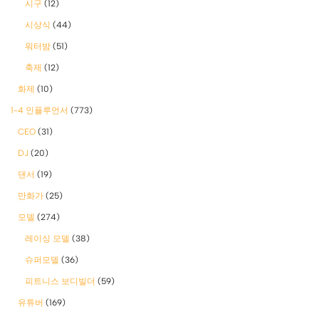
시구
(12)
시상식
(44)
워터밤
(51)
축제
(12)
화제
(10)
1-4 인플루언서
(773)
CEO
(31)
DJ
(20)
댄서
(19)
만화가
(25)
모델
(274)
레이싱 모델
(38)
슈퍼모델
(36)
피트니스 보디빌더
(59)
유튜버
(169)