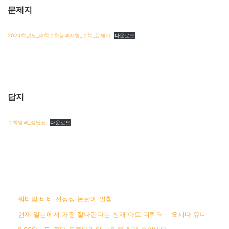
문제지
2024학년도_대학수학능력시험_수학_문제지
다운로드
답지
수학영역_정답표
다운로드
워터밤 비비 선정성 논란에 일침
현재 일본에서 가장 잘나간다는 천재 아트 디렉터 – 요시다 유니