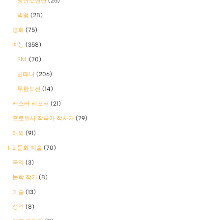
방탄소년단
(25)
빅뱅
(28)
영화
(75)
예능
(358)
SNL
(70)
골때녀
(206)
무한도전
(14)
캐스터 리포터
(21)
프로듀서 작곡가 작사가
(79)
해외
(91)
1-2 문화 예술
(70)
국악
(3)
문학 작가
(8)
미술
(13)
성악
(8)