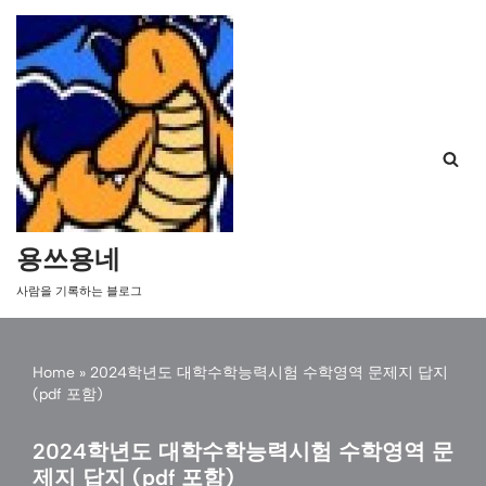
콘
텐
츠
로
건
너
뛰
기
용쓰용네
사람을 기록하는 블로그
Home
»
2024학년도 대학수학능력시험 수학영역 문제지 답지
(pdf 포함)
2024학년도 대학수학능력시험 수학영역 문
제지 답지 (pdf 포함)