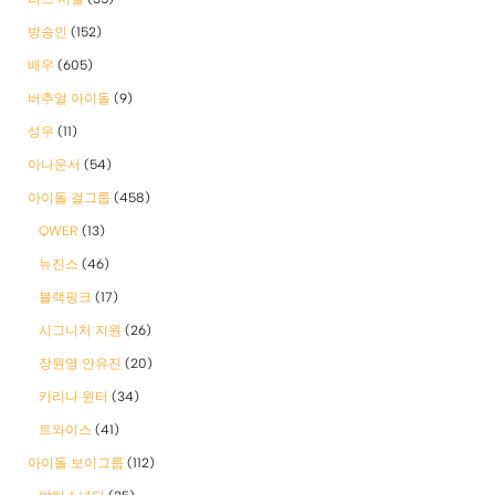
방송인
(152)
배우
(605)
버추얼 아이돌
(9)
성우
(11)
아나운서
(54)
아이돌 걸그룹
(458)
QWER
(13)
뉴진스
(46)
블랙핑크
(17)
시그니처 지원
(26)
장원영 안유진
(20)
카리나 윈터
(34)
트와이스
(41)
아이돌 보이그룹
(112)