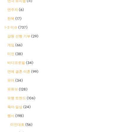
연극 뮤지컬
(11)
연주자
(6)
한복
(17)
1-3 이슈
(737)
감동 선행 기부
(29)
게임
(66)
미인
(38)
바디프로필
(34)
연예 결혼 이혼
(99)
유머
(34)
유튜브
(128)
유행 트렌드
(106)
육아 일상
(24)
행사
(198)
미인대회
(56)