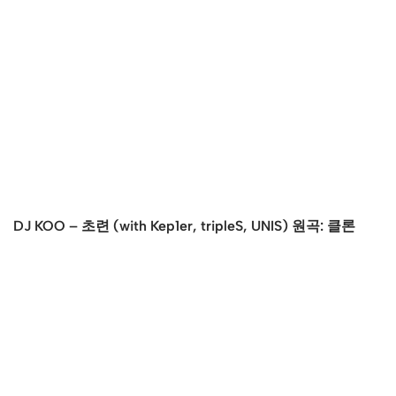
DJ KOO – 초련 (with Kep1er, tripleS, UNIS) 원곡: 클론