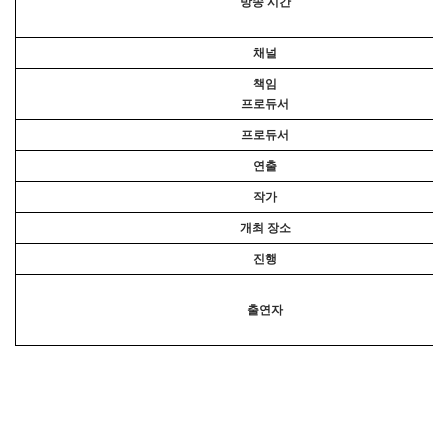
방송 시간
채널
책임
프로듀서
프로듀서
연출
작가
개최 장소
진행
출연자