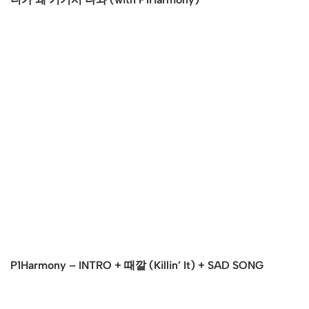
P1Harmony – INTRO + 때깔 (Killin’ It) + SAD SONG