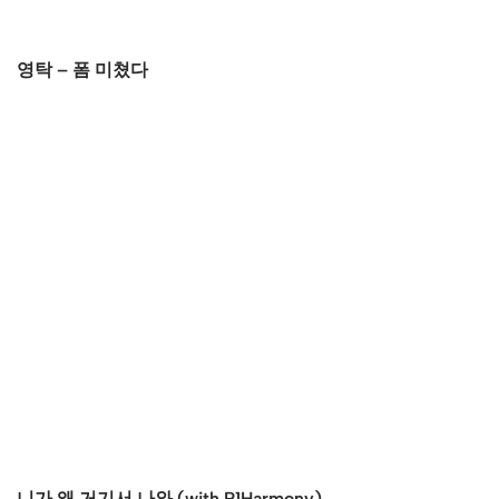
영탁 – 폼 미쳤다
니가 왜 거기서 나와 (with P1Harmony)