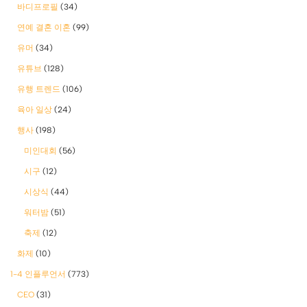
바디프로필
(34)
연예 결혼 이혼
(99)
유머
(34)
유튜브
(128)
유행 트렌드
(106)
육아 일상
(24)
행사
(198)
미인대회
(56)
시구
(12)
시상식
(44)
워터밤
(51)
축제
(12)
화제
(10)
1-4 인플루언서
(773)
CEO
(31)