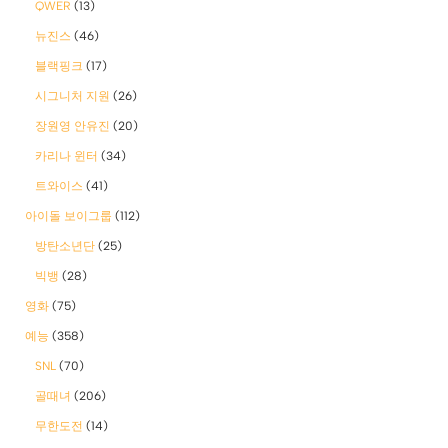
QWER
(13)
뉴진스
(46)
블랙핑크
(17)
시그니처 지원
(26)
장원영 안유진
(20)
카리나 윈터
(34)
트와이스
(41)
아이돌 보이그룹
(112)
방탄소년단
(25)
빅뱅
(28)
영화
(75)
예능
(358)
SNL
(70)
골때녀
(206)
무한도전
(14)