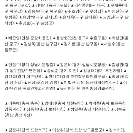
구 동구군위갑) ▲강대식(동구군위을) ▲김상훈(대구 서구) ▲우재준(대
구 북구갑) ▲김승수(대구 북구을) ▲주호영(대구 수성갑) ▲이인선(대구
수성을) ▲유영하(대구 달서갑) ▲윤재옥(대구 달서을) ▲권영진(대구 달
서병) ▲추경호(대구 달성군)
▲배준영(인천 중강화옹진) ▲윤상현(인천 동구미추홀구을) ▲박성민(울
산 중구) ▲김상욱(울산 남구갑) ▲김기현(울산 남구을) ▲서범수(울산
울주군)
▲안철수(경기 성남시분당갑) ▲김은혜(경기 성남시분당을) ▲김성원(경
기 동두천양주연천을) ▲송석준(경기 이천) ▲김용태(경기 포천가평) ▲
김선교(경기 여주양평) ▲한기호(강원 춘천철원화천양구을) ▲박정하(강
원 원주갑) ▲권성동(강원 강릉) ▲이철규(강원 동해태백삼척정선) ▲이
양수(강원 속초인제고성양양) ▲유상범(강원 홍천횡성영월평창)
▲이종배(충북 충주) ▲엄태영(충북 제천단양) ▲박덕흠(충북 보은옥천
영동괴산) ▲장동혁(충남 보령서천) ▲성일종(충남 서산태안) ▲강승규
(충남 홍성예산)
▲김정재(경북 포항북구) ▲이상휘(경북 포항 남구울릉군) ▲김석기(경