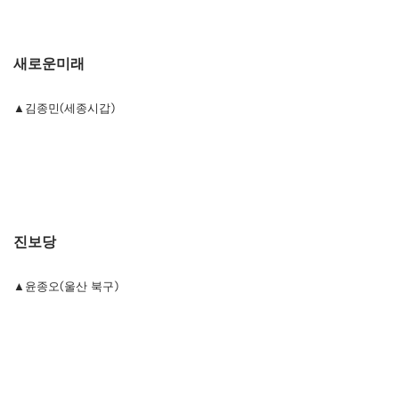
새로운미래
▲김종민(세종시갑)
진보당
▲윤종오(울산 북구)