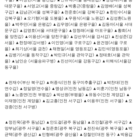
대문구을) ▲서영교(서울 중랑갑) ▲박홍근(중랑을) ▲김영배(서울 성북
구갑) ▲김남근(서울 성북구을) ▲천준호(서울 강북구갑) ▲한민수(서울
강북구을) ▲오기형(서울 도봉을) ▲우원식(서울 노원갑) ▲김성환(노원
을) ▲박주민(서울 은평갑) ▲김우영(서울 은평구을) ▲김동아(서울 서대
문구갑) ▲김영호(서울 서대문구을) ▲정청래(서울 마포구을) ▲황희(서
울 양천갑) ▲이용선(서울 양천구을) ▲강선우(서울 강서갑) ▲진성준(강
서을) ▲한정애(강서병) ▲이인영(서울 구로구갑) ▲윤건영(서울 구로
을) ▲최기상(서울 금천) ▲채현일(서울 영등포갑) ▲김민석(영등포을)
▲김병기(서울 동작구갑) ▲박민규(서울 관악구갑) ▲정태호(서울 관악
을) ▲남인순 (서울송파구병) ▲진선미(서울 강동구갑) ▲이해식(서울강
동구을)
▲전재수(부산 북구갑) ▲허종식(인천 동구미추홀구갑) ▲박찬대(인천
연수갑) ▲정일영(연수을) ▲맹성규(인천 남동갑) ▲이훈기(인천 남동구
을) ▲노종면(인천 부평갑) ▲박선원(부평을) ▲유동수(인천 계양갑) ▲
이재명(인천 계양을) ▲김교흥(인천 서구갑) ▲이용우(인천 서구을) ▲모
경종(인천 서구병)
▲정진욱(광주 동남갑) ▲안도걸(광주 동남을) ▲조인철(광주 서구갑) ▲
양부남(광주 서구을) ▲정준호(광주 북구갑) ▲전진숙(광주 북구을) ▲박
균택(광주 광산갑) ▲민형배(광주 광산을) ▲장철민(대전 동구) ▲박용갑