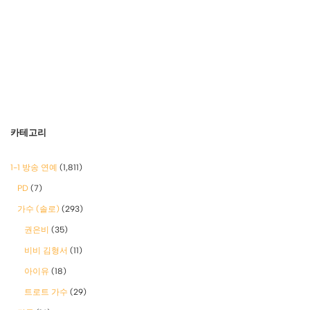
카테고리
1-1 방송 연예
(1,811)
PD
(7)
가수 (솔로)
(293)
권은비
(35)
비비 김형서
(11)
아이유
(18)
트로트 가수
(29)