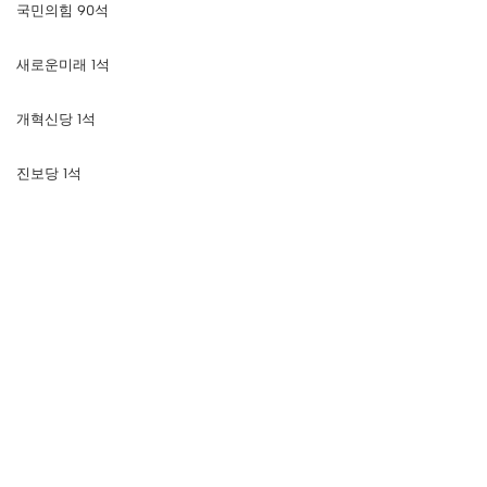
국민의힘 90석
새로운미래 1석
개혁신당 1석
진보당 1석