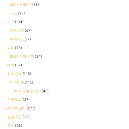
2026 부실선거
(3)
무고
(23)
사고
(104)
교통사고
(67)
화재사고
(12)
의혹
(73)
2023 마약 의혹
(34)
해외
(37)
혐오 차별
(145)
폐미니즘
(142)
2024 남혐 손가락
(43)
환경 날씨
(27)
2-2 사회 정치
(577)
경찰 치안
(23)
교육
(98)