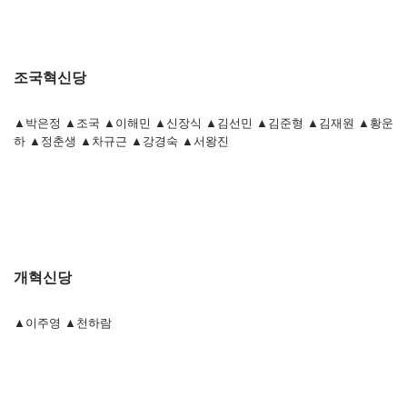
조국혁신당
▲박은정 ▲조국 ▲이해민 ▲신장식 ▲김선민 ▲김준형 ▲김재원 ▲황운
하 ▲정춘생 ▲차규근 ▲강경숙 ▲서왕진
개혁신당
▲이주영 ▲천하람