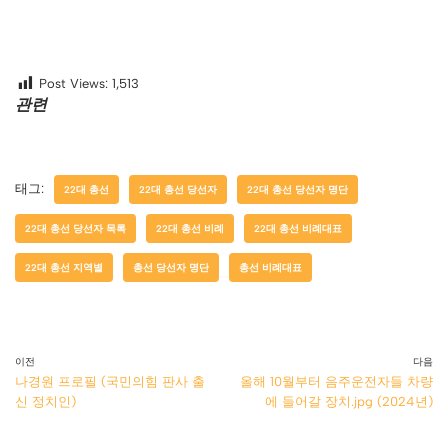
Post Views:
1,513
관련
태그:
22대 총선
22대 총선 당선자
22대 총선 당선자 명단
22대 총선 당선자 목록
22대 총선 비례
22대 총선 비례대표
22대 총선 지역별
총선 당선자 명단
총선 비례대표
이전
다음
나경원 프로필 (국민의힘 판사 출
올해 10월부터 음주운전자들 차량
신 정치인)
에 들어갈 장치.jpg (2024년)