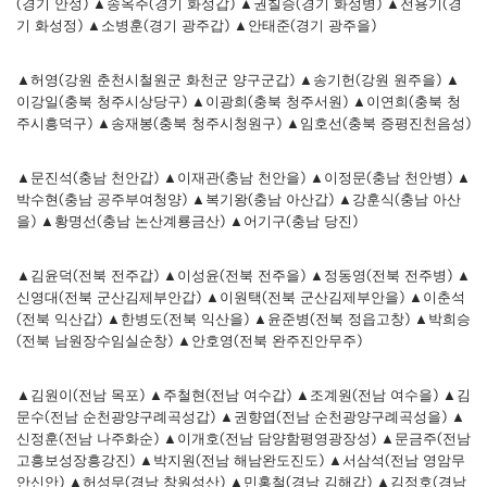
(경기 안성) ▲송옥주(경기 화성갑) ▲권칠승(경기 화성병) ▲전용기(경
기 화성정) ▲소병훈(경기 광주갑) ▲안태준(경기 광주을)
▲허영(강원 춘천시철원군 화천군 양구군갑) ▲송기헌(강원 원주을) ▲
이강일(충북 청주시상당구) ▲이광희(충북 청주서원) ▲이연희(충북 청
주시흥덕구) ▲송재봉(충북 청주시청원구) ▲임호선(충북 증평진천음성)
▲문진석(충남 천안갑) ▲이재관(충남 천안을) ▲이정문(충남 천안병) ▲
박수현(충남 공주부여청양) ▲복기왕(충남 아산갑) ▲강훈식(충남 아산
을) ▲황명선(충남 논산계룡금산) ▲어기구(충남 당진)
▲김윤덕(전북 전주갑) ▲이성윤(전북 전주을) ▲정동영(전북 전주병) ▲
신영대(전북 군산김제부안갑) ▲이원택(전북 군산김제부안을) ▲이춘석
(전북 익산갑) ▲한병도(전북 익산을) ▲윤준병(전북 정읍고창) ▲박희승
(전북 남원장수임실순창) ▲안호영(전북 완주진안무주)
▲김원이(전남 목포) ▲주철현(전남 여수갑) ▲조계원(전남 여수을) ▲김
문수(전남 순천광양구례곡성갑) ▲권향엽(전남 순천광양구례곡성을) ▲
신정훈(전남 나주화순) ▲이개호(전남 담양함평영광장성) ▲문금주(전남
고흥보성장흥강진) ▲박지원(전남 해남완도진도) ▲서삼석(전남 영암무
안신안) ▲허성무(경남 창원성산) ▲민홍철(경남 김해갑) ▲김정호(경남