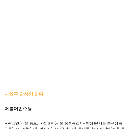
지역구 당선인 명단
더불어민주당
▲곽상언(서울 종로) ▲전현희(서울 중성동갑) ▲박성준(서울 중구성동
구을) ▲이정헌(서울 광진갑) ▲안규백(서울 동대문갑) ▲장경태(서울 동