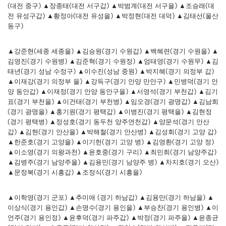
(대전 중구) ▲장종태(대전 서구갑) ▲박범계(대전 서구을) ▲조승래(대
전 유성구갑) ▲황정아(대전 유성을) ▲박정현(대전 대덕) ▲김태선(울산
동구)
▲강준현(세종 세종을) ▲김승원(경기 수원갑) ▲백혜련(경기 수원을) ▲
김영진(경기 수원병) ▲김준혁(경기 수원정) ▲엄태영(경기 수원무) ▲김
태년(경기 성남 수정구) ▲이수진(성남 중원) ▲박지혜(경기 의정부 갑)
▲이재강(경기 의정부 을) ▲강득구(경기 안양 만안구) ▲민병덕(경기 안
양 동안갑) ▲이재정(경기 안양 동안구을) ▲서영석(경기 부천갑) ▲김기
표(경기 부천을) ▲이건태(경기 부천병) ▲임오경(경기 광명갑) ▲김남희
(경기 광명을) ▲홍기원(경기 평택갑) ▲이병진(경기 평택을) ▲김현정
(경기 평택병) ▲정성호(경기 동두천 양주연천갑) ▲양문석(경기 안산
갑) ▲김현(경기 안산을) ▲박해철(경기 안산병) ▲김성회(경기 고양 갑)
▲한준호(경기 고양을) ▲이기헌(경기 고양 병) ▲김영환(경기 고양 정)
▲이소영(경기 의왕과천) ▲윤호중(경기 구리) ▲최민희(경기 남양주갑)
▲김병주(경기 남양주을) ▲김용민(경기 남양주 병) ▲차지호(경기 오산)
▲문정복(경기 시흥갑) ▲조정식(경기 시흥을)
▲이학영(경기 군포) ▲추미애 (경기 하남갑) ▲김용만(경기 하남을) ▲
이상식(경기 용인갑) ▲손명수(경기 용인을) ▲부승찬(경기 용인병) ▲이
언주(경기 용인정) ▲윤후덕(경기 파주갑) ▲박정(경기 파주을) ▲윤종균