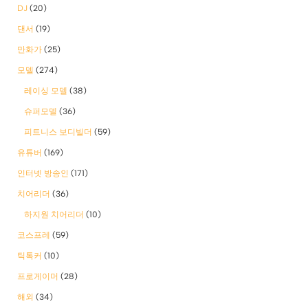
DJ
(20)
댄서
(19)
만화가
(25)
모델
(274)
레이싱 모델
(38)
슈퍼모델
(36)
피트니스 보디빌더
(59)
유튜버
(169)
인터넷 방송인
(171)
치어리더
(36)
하지원 치어리더
(10)
코스프레
(59)
틱톡커
(10)
프로게이머
(28)
해외
(34)