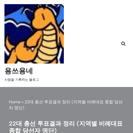
콘
텐
츠
로
건
너
뛰
기
용쓰용네
사람을 기록하는 블로그
Home
»
22대 총선 투표결과 정리 (지역별 비례대표 종합 당선
자 명단)
22대 총선 투표결과 정리 (지역별 비례대표
종합 당선자 명단)