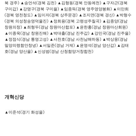
북 경주) ▲송언석(경북 김천) ▲김형동(경북 안동예천) ▲구자근(경북
구미갑) ▲강명구(경북 구미을) ▲임종득(경북 영주영양봉화) ▲이만희
(경북 영천청도) ▲임이자(경북 상주문경) ▲조지연(경북 경산) ▲박형수
(경북 의성청송영덕울진) ▲정희용(경북 고령성주칠곡) ▲김종양(경남
창원의창) ▲최형두(경남 창원마산합포) ▲윤한홍(경남 창원마산회원)
▲이종욱(경남 창원진해) ▲박대출(경남 진주갑) ▲강민국(경남 진주을)
▲정점식(경남 통영고성) ▲서천호(경남 사천남해하동) ▲박상웅(경남
밀양의령함안창녕) ▲서일준(경남 거제) ▲윤영석(경남 양산갑) ▲김태
호(경남 양산을) ▲신성범(경남 산청함양거창합천)
개혁신당
▲이준석(경기 화성을)