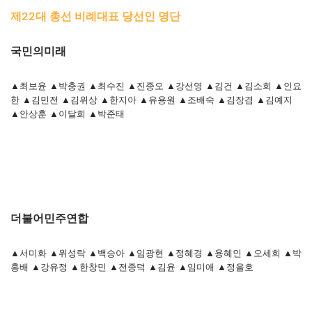
제22대 총선 비례대표 당선인 명단
국민의미래
▲최보윤 ▲박충권 ▲최수진 ▲진종오 ▲강선영 ▲김건 ▲김소희 ▲인요
한 ▲김민전 ▲김위상 ▲한지아 ▲유용원 ▲조배숙 ▲김장겸 ▲김예지
▲안상훈 ▲이달희 ▲박준태
더불어민주연합
▲서미화 ▲위성락 ▲백승아 ▲임광현 ▲정혜경 ▲용혜인 ▲오세희 ▲박
홍배 ▲강유정 ▲한창민 ▲전종덕 ▲김윤 ▲임미애 ▲정을호