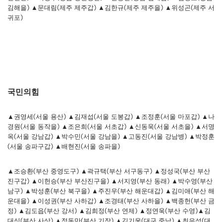
김해을) ▲문대림(제주 제주갑) ▲김한규(제주 제주을) ▲위성곤(제주 서
귀포)
국민의힘
▲권영세(서울 용산) ▲김재섭(서울 도봉갑) ▲조정훈(서울 마포갑) ▲나
경원(서울 동작을) ▲조은희(서울 서초갑) ▲신동욱(서울 서초을) ▲서명
옥(서울 강남갑) ▲박수민(서울 강남을) ▲고동진(서울 강남병) ▲박정훈
(서울 송파구갑) ▲배현진(서울 송파을)
▲조승환(부산 중영도구) ▲곽규택(부산 서구동구) ▲정성국(부산 부산
진구갑) ▲이헌승(부산 부산진구을) ▲서지영(부산 동래) ▲박수영(부산
남구) ▲박성훈(부산 북구을) ▲주진우(부산 해운대갑) ▲김미애(부산 해
운대을) ▲이성권(부산 사하갑) ▲조경태(부산 사하을) ▲백종헌(부산 금
정) ▲김도읍(부산 강서) ▲김희정(부산 연제) ▲정연욱(부산 수영)▲김
대식(부산 사상) ▲정동만(부산 기장) ▲김기웅(대구 중남) ▲최은석(대