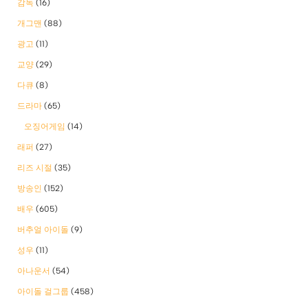
감독
(16)
개그맨
(88)
광고
(11)
교양
(29)
다큐
(8)
드라마
(65)
오징어게임
(14)
래퍼
(27)
리즈 시절
(35)
방송인
(152)
배우
(605)
버추얼 아이돌
(9)
성우
(11)
아나운서
(54)
아이돌 걸그룹
(458)