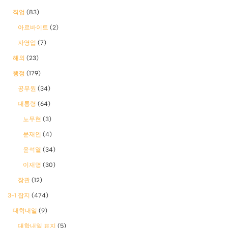
직업
(83)
아르바이트
(2)
자영업
(7)
해외
(23)
행정
(179)
공무원
(34)
대통령
(64)
노무현
(3)
문재인
(4)
윤석열
(34)
이재명
(30)
장관
(12)
3-1 잡지
(474)
대학내일
(9)
대학내일 표지
(5)