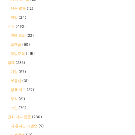
제품 로봇
(12)
직업
(24)
ㅇㅎ
(490)
19금 영화
(22)
플랫폼
(50)
후방주의
(415)
경제
(236)
기업
(57)
부동산
(31)
정책 제도
(37)
주식
(61)
코인
(70)
만화 애니 웹툰
(280)
나 혼자만 레벨업
(9)
드래곤볼
(18)