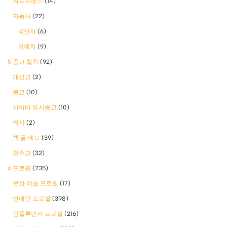
워드프레스
(14)
자동차
(22)
국산차
(6)
외제차
(9)
5 종교 철학
(92)
개신교
(2)
불교
(10)
사이비 유사종교
(10)
역사
(2)
책 글 메모
(39)
천주교
(32)
6 프로필
(735)
문화 예술 프로필
(17)
연예인 프로필
(398)
인플루언서 프로필
(216)