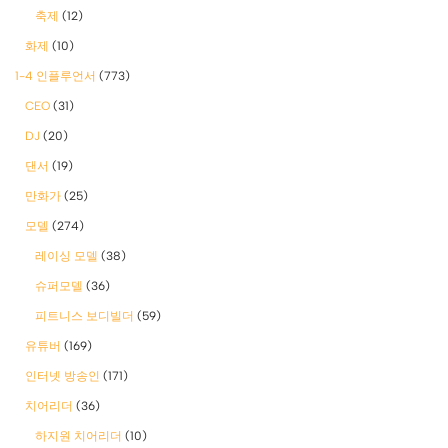
축제
(12)
화제
(10)
1-4 인플루언서
(773)
CEO
(31)
DJ
(20)
댄서
(19)
만화가
(25)
모델
(274)
레이싱 모델
(38)
슈퍼모델
(36)
피트니스 보디빌더
(59)
유튜버
(169)
인터넷 방송인
(171)
치어리더
(36)
하지원 치어리더
(10)