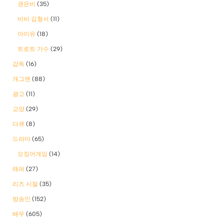
권은비
(35)
비비 김형서
(11)
아이유
(18)
트로트 가수
(29)
감독
(16)
개그맨
(88)
광고
(11)
교양
(29)
다큐
(8)
드라마
(65)
오징어게임
(14)
래퍼
(27)
리즈 시절
(35)
방송인
(152)
배우
(605)