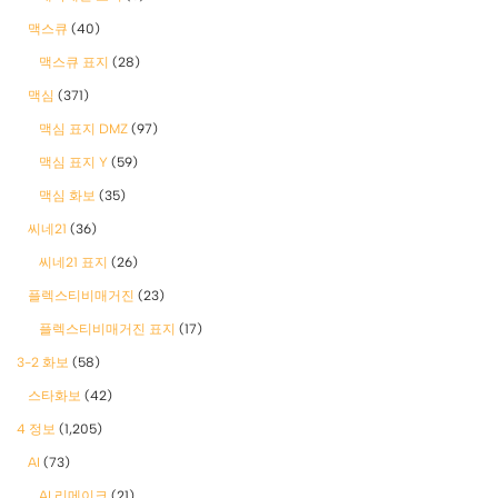
맥스큐
(40)
맥스큐 표지
(28)
맥심
(371)
맥심 표지 DMZ
(97)
맥심 표지 Y
(59)
맥심 화보
(35)
씨네21
(36)
씨네21 표지
(26)
플렉스티비매거진
(23)
플렉스티비매거진 표지
(17)
3-2 화보
(58)
스타화보
(42)
4 정보
(1,205)
AI
(73)
AI 리메이크
(21)