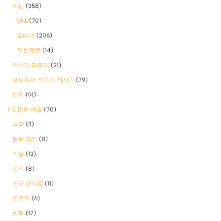
예능
(358)
SNL
(70)
골때녀
(206)
무한도전
(14)
캐스터 리포터
(21)
프로듀서 작곡가 작사가
(79)
해외
(91)
1-2 문화 예술
(70)
국악
(3)
문학 작가
(8)
미술
(13)
성악
(8)
연극 뮤지컬
(11)
연주자
(6)
한복
(17)