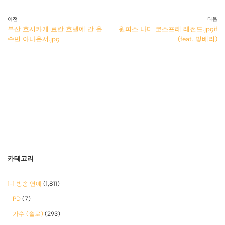
이전
다음
부산 호시카게 료칸 호텔에 간 윤
원피스 나미 코스프레 레전드.jpgif
수빈 아나운서.jpg
(feat. 빛베리)
카테고리
1-1 방송 연예
(1,811)
PD
(7)
가수 (솔로)
(293)