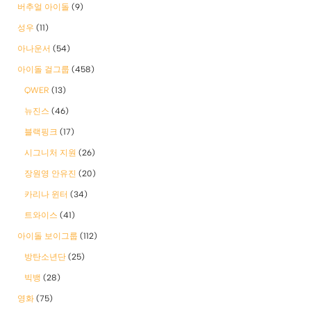
버추얼 아이돌
(9)
성우
(11)
아나운서
(54)
아이돌 걸그룹
(458)
QWER
(13)
뉴진스
(46)
블랙핑크
(17)
시그니처 지원
(26)
장원영 안유진
(20)
카리나 윈터
(34)
트와이스
(41)
아이돌 보이그룹
(112)
방탄소년단
(25)
빅뱅
(28)
영화
(75)