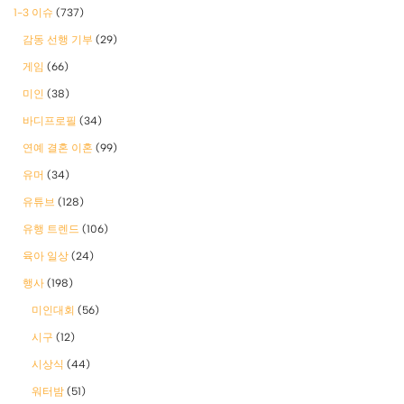
1-3 이슈
(737)
감동 선행 기부
(29)
게임
(66)
미인
(38)
바디프로필
(34)
연예 결혼 이혼
(99)
유머
(34)
유튜브
(128)
유행 트렌드
(106)
육아 일상
(24)
행사
(198)
미인대회
(56)
시구
(12)
시상식
(44)
워터밤
(51)