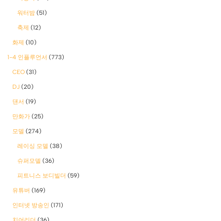
워터밤
(51)
축제
(12)
화제
(10)
1-4 인플루언서
(773)
CEO
(31)
DJ
(20)
댄서
(19)
만화가
(25)
모델
(274)
레이싱 모델
(38)
슈퍼모델
(36)
피트니스 보디빌더
(59)
유튜버
(169)
인터넷 방송인
(171)
치어리더
(36)