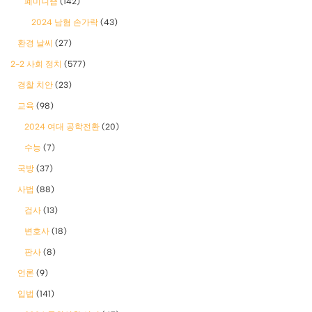
폐미니즘
(142)
2024 남혐 손가락
(43)
환경 날씨
(27)
2-2 사회 정치
(577)
경찰 치안
(23)
교육
(98)
2024 여대 공학전환
(20)
수능
(7)
국방
(37)
사법
(88)
검사
(13)
변호사
(18)
판사
(8)
언론
(9)
입법
(141)