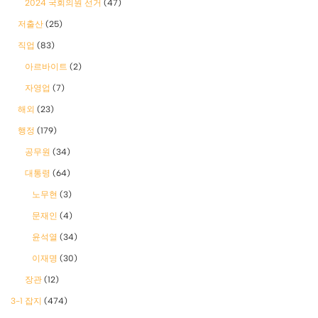
2024 국회의원 선거
(47)
저출산
(25)
직업
(83)
아르바이트
(2)
자영업
(7)
해외
(23)
행정
(179)
공무원
(34)
대통령
(64)
노무현
(3)
문재인
(4)
윤석열
(34)
이재명
(30)
장관
(12)
3-1 잡지
(474)