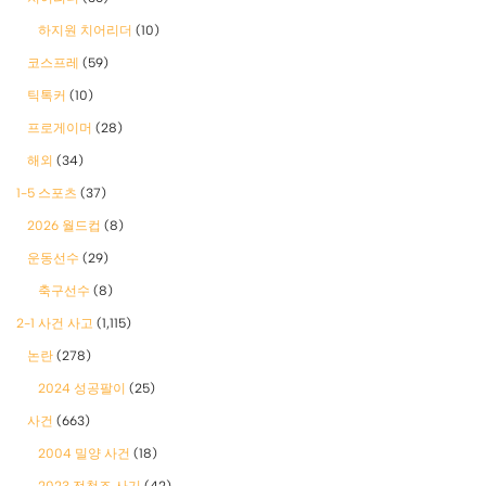
하지원 치어리더
(10)
코스프레
(59)
틱톡커
(10)
프로게이머
(28)
해외
(34)
1-5 스포츠
(37)
2026 월드컵
(8)
운동선수
(29)
축구선수
(8)
2-1 사건 사고
(1,115)
논란
(278)
2024 성공팔이
(25)
사건
(663)
2004 밀양 사건
(18)