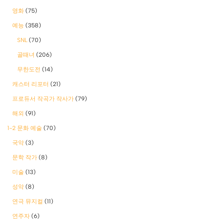
영화
(75)
예능
(358)
SNL
(70)
골때녀
(206)
무한도전
(14)
캐스터 리포터
(21)
프로듀서 작곡가 작사가
(79)
해외
(91)
1-2 문화 예술
(70)
국악
(3)
문학 작가
(8)
미술
(13)
성악
(8)
연극 뮤지컬
(11)
연주자
(6)