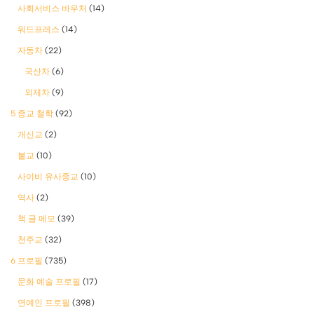
사회서비스 바우처
(14)
워드프레스
(14)
자동차
(22)
국산차
(6)
외제차
(9)
5 종교 철학
(92)
개신교
(2)
불교
(10)
사이비 유사종교
(10)
역사
(2)
책 글 메모
(39)
천주교
(32)
6 프로필
(735)
문화 예술 프로필
(17)
연예인 프로필
(398)