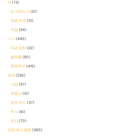
AI
(73)
AI 리메이크
(21)
제품 로봇
(12)
직업
(24)
ㅇㅎ
(490)
19금 영화
(22)
플랫폼
(50)
후방주의
(415)
경제
(236)
기업
(57)
부동산
(31)
정책 제도
(37)
주식
(61)
코인
(70)
만화 애니 웹툰
(280)