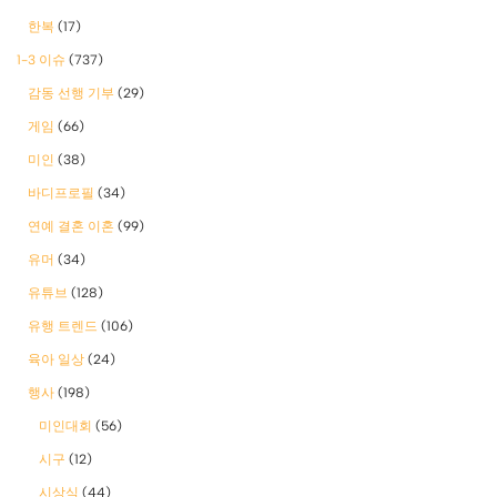
한복
(17)
1-3 이슈
(737)
감동 선행 기부
(29)
게임
(66)
미인
(38)
바디프로필
(34)
연예 결혼 이혼
(99)
유머
(34)
유튜브
(128)
유행 트렌드
(106)
육아 일상
(24)
행사
(198)
미인대회
(56)
시구
(12)
시상식
(44)