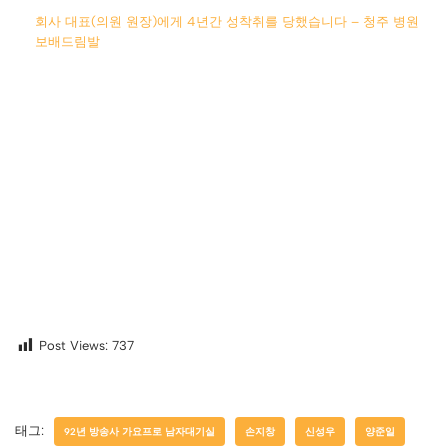
회사 대표(의원 원장)에게 4년간 성착취를 당했습니다 – 청주 병원
보배드림발
Post Views:
737
태그:
92년 방송사 가요프로 남자대기실
손지창
신성우
양준일