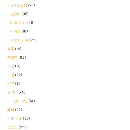
가수 (솔로)
(293)
권은비
(35)
비비 김형서
(11)
아이유
(18)
트로트 가수
(29)
감독
(16)
개그맨
(88)
광고
(11)
교양
(29)
다큐
(8)
드라마
(65)
오징어게임
(14)
래퍼
(27)
리즈 시절
(35)
방송인
(152)