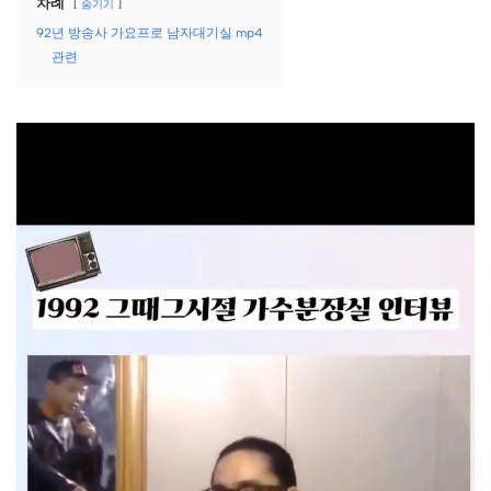
차례
숨기기
92년 방송사 가요프로 남자대기실 mp4
관련