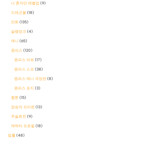
나 혼자만 레벨업
(9)
드래곤볼
(18)
만화
(135)
슬램덩크
(4)
애니
(65)
원피스
(120)
원피스 리뷰
(17)
원피스 스포
(38)
원피스 애니 극장판
(8)
원피스 표지
(3)
웹툰
(15)
장송의 프리렌
(13)
주술회전
(9)
캐릭터 프로필
(18)
법률
(48)