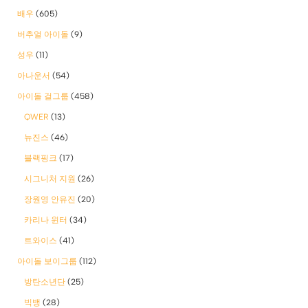
배우
(605)
버추얼 아이돌
(9)
성우
(11)
아나운서
(54)
아이돌 걸그룹
(458)
QWER
(13)
뉴진스
(46)
블랙핑크
(17)
시그니처 지원
(26)
장원영 안유진
(20)
카리나 윈터
(34)
트와이스
(41)
아이돌 보이그룹
(112)
방탄소년단
(25)
빅뱅
(28)