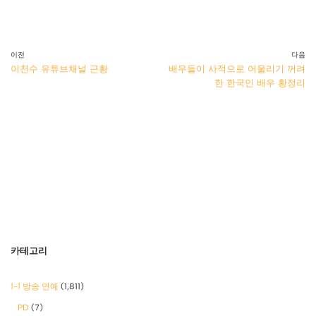
이전
다음
이천수 유튜브채널 근황
배우들이 사적으로 어울리기 꺼려
한 한국인 배우 황정리
카테고리
1-1 방송 연예
(1,811)
PD
(7)