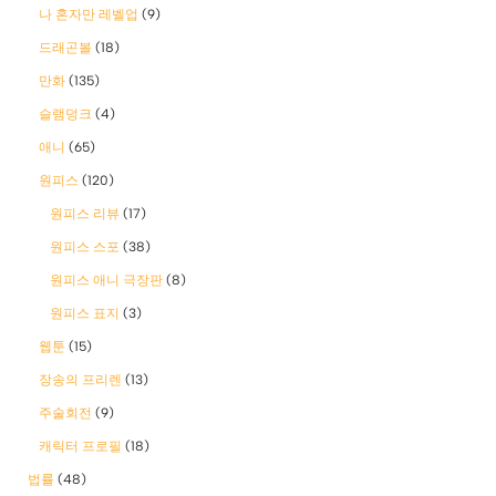
나 혼자만 레벨업
(9)
드래곤볼
(18)
만화
(135)
슬램덩크
(4)
애니
(65)
원피스
(120)
원피스 리뷰
(17)
원피스 스포
(38)
원피스 애니 극장판
(8)
원피스 표지
(3)
웹툰
(15)
장송의 프리렌
(13)
주술회전
(9)
캐릭터 프로필
(18)
법률
(48)