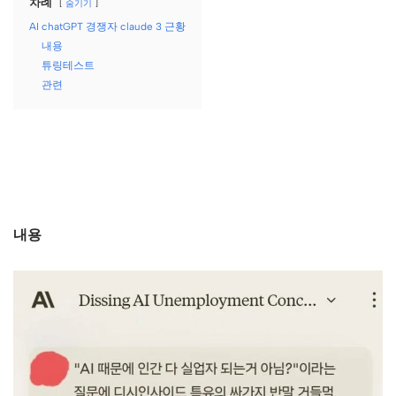
차례
숨기기
AI chatGPT 경쟁자 claude 3 근황
내용
튜링테스트
관련
내용