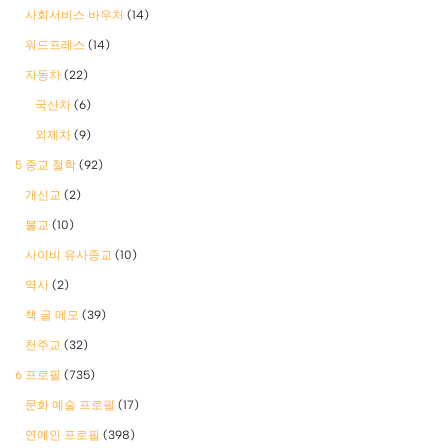
사회서비스 바우처
(14)
워드프레스
(14)
자동차
(22)
국산차
(6)
외제차
(9)
5 종교 철학
(92)
개신교
(2)
불교
(10)
사이비 유사종교
(10)
역사
(2)
책 글 메모
(39)
천주교
(32)
6 프로필
(735)
문화 예술 프로필
(17)
연예인 프로필
(398)