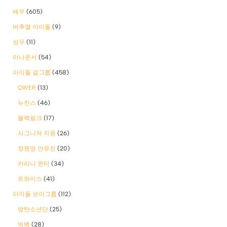
배우
(605)
버추얼 아이돌
(9)
성우
(11)
아나운서
(54)
아이돌 걸그룹
(458)
QWER
(13)
뉴진스
(46)
블랙핑크
(17)
시그니처 지원
(26)
장원영 안유진
(20)
카리나 윈터
(34)
트와이스
(41)
아이돌 보이그룹
(112)
방탄소년단
(25)
빅뱅
(28)