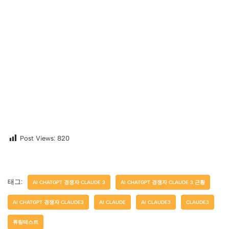
Post Views:
820
태그:
AI CHATGPT 경쟁자 CLAUDE 3
AI CHATGPT 경쟁자 CLAUDE 3 근황
AI CHATGPT 경쟁자 CLAUDE3
AI CLAUDE
AI CLAUDE3
CLAUDE3
튜링테스트