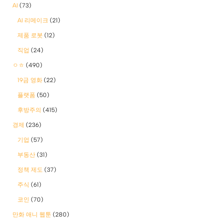
AI
(73)
AI 리메이크
(21)
제품 로봇
(12)
직업
(24)
ㅇㅎ
(490)
19금 영화
(22)
플랫폼
(50)
후방주의
(415)
경제
(236)
기업
(57)
부동산
(31)
정책 제도
(37)
주식
(61)
코인
(70)
만화 애니 웹툰
(280)