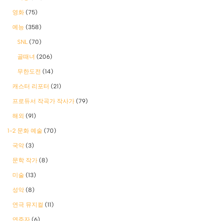
영화
(75)
예능
(358)
SNL
(70)
골때녀
(206)
무한도전
(14)
캐스터 리포터
(21)
프로듀서 작곡가 작사가
(79)
해외
(91)
1-2 문화 예술
(70)
국악
(3)
문학 작가
(8)
미술
(13)
성악
(8)
연극 뮤지컬
(11)
연주자
(6)