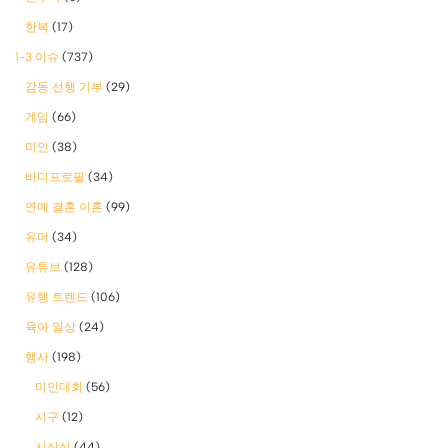
한복
(17)
1-3 이슈
(737)
감동 선행 기부
(29)
게임
(66)
미인
(38)
바디프로필
(34)
연예 결혼 이혼
(99)
유머
(34)
유튜브
(128)
유행 트렌드
(106)
육아 일상
(24)
행사
(198)
미인대회
(56)
시구
(12)
시상식
(44)