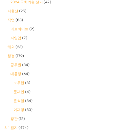
2024 국회의원 선거
(47)
저출산
(25)
직업
(83)
아르바이트
(2)
자영업
(7)
해외
(23)
행정
(179)
공무원
(34)
대통령
(64)
노무현
(3)
문재인
(4)
윤석열
(34)
이재명
(30)
장관
(12)
3-1 잡지
(474)