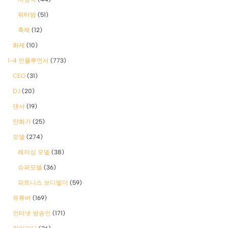
워터밤
(51)
축제
(12)
화제
(10)
1-4 인플루언서
(773)
CEO
(31)
DJ
(20)
댄서
(19)
만화가
(25)
모델
(274)
레이싱 모델
(38)
슈퍼모델
(36)
피트니스 보디빌더
(59)
유튜버
(169)
인터넷 방송인
(171)