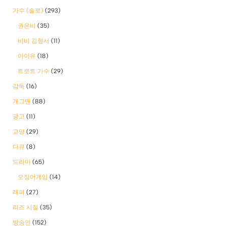
가수 (솔로)
(293)
권은비
(35)
비비 김형서
(11)
아이유
(18)
트로트 가수
(29)
감독
(16)
개그맨
(88)
광고
(11)
교양
(29)
다큐
(8)
드라마
(65)
오징어게임
(14)
래퍼
(27)
리즈 시절
(35)
방송인
(152)