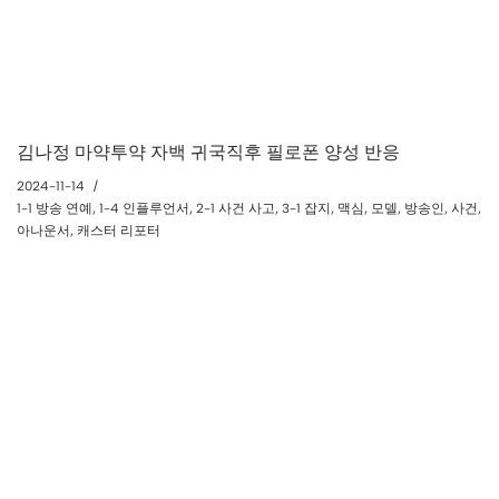
김나정 마약투약 자백 귀국직후 필로폰 양성 반응
2024-11-14
1-1 방송 연예
,
1-4 인플루언서
,
2-1 사건 사고
,
3-1 잡지
,
맥심
,
모델
,
방송인
,
사건
,
아나운서
,
캐스터 리포터