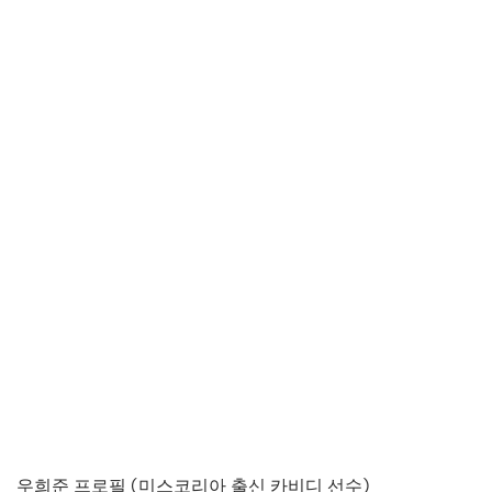
우희준 프로필 (미스코리아 출신 카비디 선수)