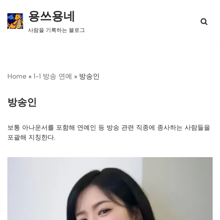
용쓰용네
콘
사람을 기록하는 블로그
텐
츠
로
건
너
Home
»
1-1 방송 연예
»
방송인
뛰
기
방송인
보통 아나운서를 포함해 연예인 등 방송 관련 직종에 종사하는 사람들을
포괄해 지칭한다.