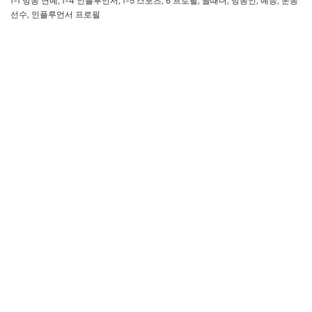
1-1 방송 연예
,
1-4 인플루언서
,
1-5 스포츠
,
6 프로필
,
골때녀
,
방송인
,
예능
,
운동
선수
,
인플루언서 프로필