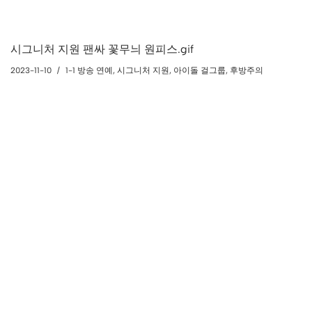
시그니처 지원 팬싸 꽃무늬 원피스.gif
2023-11-10
1-1 방송 연예
,
시그니처 지원
,
아이돌 걸그룹
,
후방주의