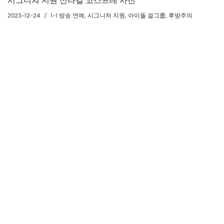
시그니쳐 지원 산타걸 코스프레 사진
2023-12-24
1-1 방송 연예
,
시그니처 지원
,
아이돌 걸그룹
,
후방주의