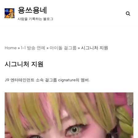
용쓰용네
콘
사람을 기록하는 블로그
텐
츠
로
건
너
Home
»
1-1 방송 연예
»
아이돌 걸그룹
»
시그니처 지원
뛰
기
시그니처 지원
J9 엔터테인먼트 소속 걸그룹 cignature의 멤버.