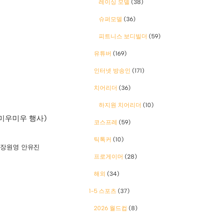
레이싱 모델
(38)
슈퍼모델
(36)
피트니스 보디빌더
(59)
유튜버
(169)
인터넷 방송인
(171)
치어리더
(36)
하지원 치어리더
(10)
. 미우미우 행사)
코스프레
(59)
틱톡커
(10)
,
장원영 안유진
프로게이머
(28)
해외
(34)
1-5 스포츠
(37)
2026 월드컵
(8)