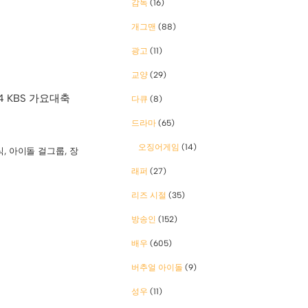
감독
(16)
개그맨
(88)
광고
(11)
교양
(29)
4 KBS 가요대축
다큐
(8)
드라마
(65)
오징어게임
(14)
식
,
아이돌 걸그룹
,
장
래퍼
(27)
리즈 시절
(35)
방송인
(152)
배우
(605)
버추얼 아이돌
(9)
성우
(11)