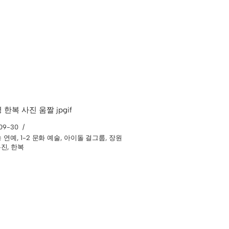
한복 사진 움짤 jpgif
09-30
방송 연예
,
1-2 문화 예술
,
아이돌 걸그룹
,
장원
유진
,
한복