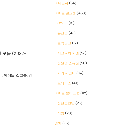
아나운서
(54)
아이돌 걸그룹
(458)
QWER
(13)
뉴진스
(46)
블랙핑크
(17)
모음 (2022-
시그니처 지원
(26)
장원영 안유진
(20)
카리나 윈터
(34)
식
,
아이돌 걸그룹
,
장
트와이스
(41)
아이돌 보이그룹
(112)
방탄소년단
(25)
빅뱅
(28)
영화
(75)