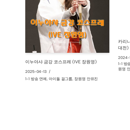
카리나 
대전)
2024-
이누야샤 금강 코스프레 (IVE 장원영)
1-1 
원영 
2025-04-13
1-1 방송 연예
,
아이돌 걸그룹
,
장원영 안유진