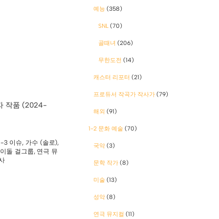
예능
(358)
SNL
(70)
골때녀
(206)
무한도전
(14)
캐스터 리포터
(21)
프로듀서 작곡가 작사가
(79)
작품 (2024-
해외
(91)
1-2 문화 예술
(70)
1-3 이슈
,
가수 (솔로)
,
국악
(3)
이돌 걸그룹
,
연극 뮤
사
문학 작가
(8)
미술
(13)
성악
(8)
연극 뮤지컬
(11)