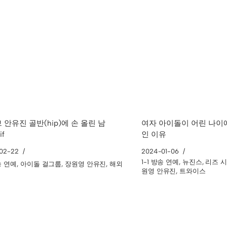
 안유진 골반(hip)에 손 올린 남
여자 아이돌이 어린 나이
if
인 이유
02-22
2024-01-06
1-1 방송 연예
,
뉴진스
,
리즈 
방송 연예
,
아이돌 걸그룹
,
장원영 안유진
,
해외
원영 안유진
,
트와이스