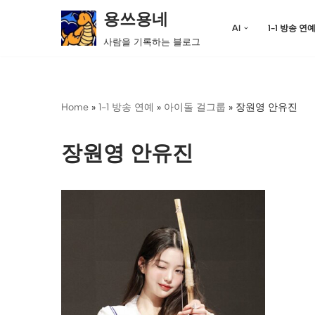
용쓰용네
AI
1-1 방송 연
콘
사람을 기록하는 블로그
텐
츠
로
Home
»
1-1 방송 연예
»
아이돌 걸그룹
»
장원영 안유진
건
너
뛰
장원영 안유진
기