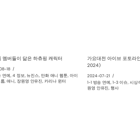
 멤버들이 닮은 하츄핑 캐릭터
가요대전 아이브 포토라인 
2024)
08-18
방송 연예
,
4 정보
,
뉴진스
,
만화 애니 웹툰
,
아이
2024-07-21
그룹
,
애니
,
장원영 안유진
,
카리나 윈터
1-1 방송 연예
,
1-3 이슈
,
시상
원영 안유진
,
행사