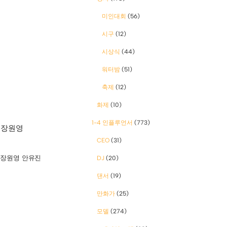
미인대회
(56)
시구
(12)
시상식
(44)
워터밤
(51)
축제
(12)
화제
(10)
1-4 인플루언서
(773)
 장원영
CEO
(31)
,
장원영 안유진
DJ
(20)
댄서
(19)
만화가
(25)
모델
(274)