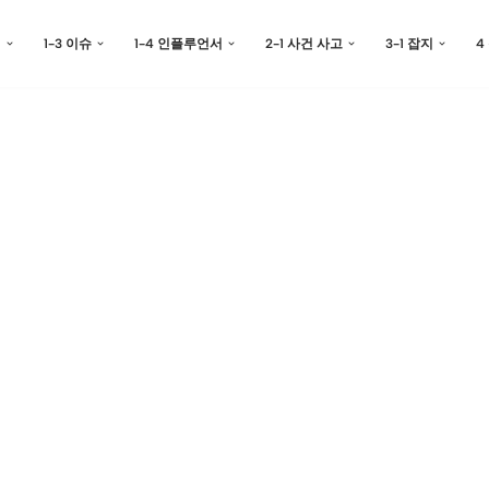
예
1-3 이슈
1-4 인플루언서
2-1 사건 사고
3-1 잡지
4