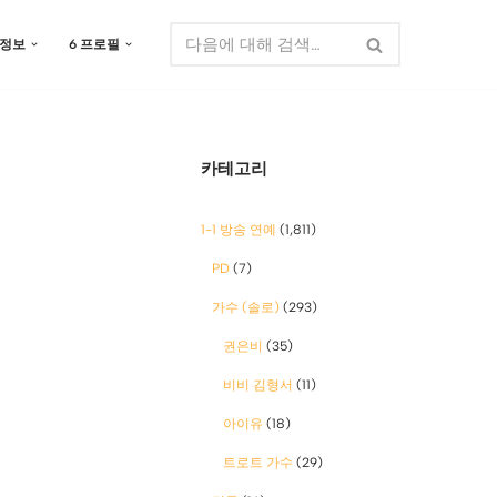
 정보
6 프로필
카테고리
1-1 방송 연예
(1,811)
PD
(7)
가수 (솔로)
(293)
권은비
(35)
비비 김형서
(11)
아이유
(18)
트로트 가수
(29)