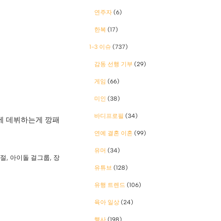
연주자
(6)
한복
(17)
1-3 이슈
(737)
감동 선행 기부
(29)
게임
(66)
미인
(38)
바디프로필
(34)
에 데뷔하는게 깡패
연예 결혼 이혼
(99)
유머
(34)
시절
,
아이돌 걸그룹
,
장
유튜브
(128)
유행 트렌드
(106)
육아 일상
(24)
행사
(198)