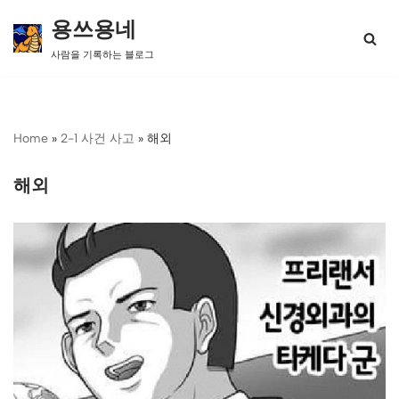
용쓰용네
콘
사람을 기록하는 블로그
텐
츠
로
건
너
Home
»
2-1 사건 사고
»
해외
뛰
기
해외