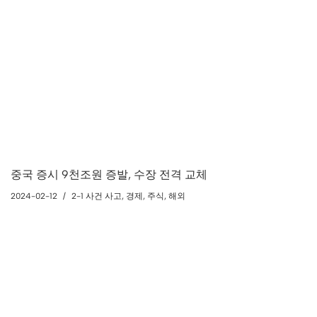
중국 증시 9천조원 증발, 수장 전격 교체
2024-02-12
2-1 사건 사고
,
경제
,
주식
,
해외