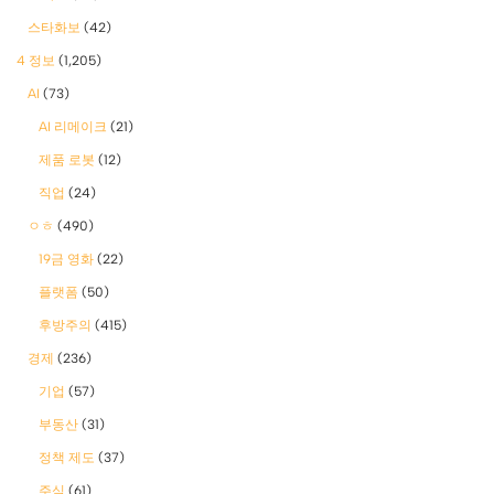
스타화보
(42)
4 정보
(1,205)
AI
(73)
AI 리메이크
(21)
제품 로봇
(12)
직업
(24)
ㅇㅎ
(490)
19금 영화
(22)
플랫폼
(50)
후방주의
(415)
경제
(236)
기업
(57)
부동산
(31)
정책 제도
(37)
주식
(61)