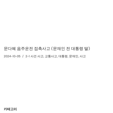
문다혜 음주운전 접촉사고 (문재인 전 대통령 딸)
2024-10-05
2-1 사건 사고
,
교통사고
,
대통령
,
문재인
,
사고
카테고리