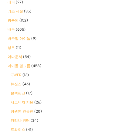
래퍼
(27)
리즈 시절
(35)
방송인
(152)
배우
(605)
버추얼 아이돌
(9)
성우
(11)
아나운서
(54)
아이돌 걸그룹
(458)
QWER
(13)
뉴진스
(46)
블랙핑크
(17)
시그니처 지원
(26)
장원영 안유진
(20)
카리나 윈터
(34)
트와이스
(41)