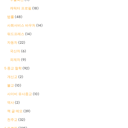
캐릭터 프로필
(18)
법률
(48)
사회서비스 바우처
(14)
워드프레스
(14)
자동차
(22)
국산차
(6)
외제차
(9)
5 종교 철학
(92)
개신교
(2)
불교
(10)
사이비 유사종교
(10)
역사
(2)
책 글 메모
(39)
천주교
(32)