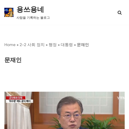
용쓰용네
콘
사람을 기록하는 블로그
텐
츠
로
건
너
Home
»
2-2 사회 정치
»
행정
»
대통령
»
문재인
뛰
기
문재인