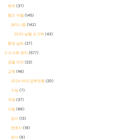
해외
(37)
혐오 차별
(145)
폐미니즘
(142)
2024 남혐 손가락
(43)
환경 날씨
(27)
2-2 사회 정치
(577)
경찰 치안
(23)
교육
(98)
2024 여대 공학전환
(20)
수능
(7)
국방
(37)
사법
(88)
검사
(13)
변호사
(18)
판사
(8)