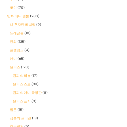
코인
(70)
만화 애니 웹툰
(280)
나 혼자만 레벨업
(9)
드래곤볼
(18)
만화
(135)
슬램덩크
(4)
애니
(65)
원피스
(120)
원피스 리뷰
(17)
원피스 스포
(38)
원피스 애니 극장판
(8)
원피스 표지
(3)
웹툰
(15)
장송의 프리렌
(13)
주술회전
(9)