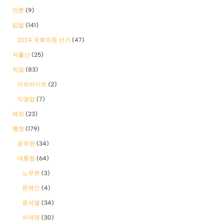
언론
(9)
입법
(141)
2024 국회의원 선거
(47)
저출산
(25)
직업
(83)
아르바이트
(2)
자영업
(7)
해외
(23)
행정
(179)
공무원
(34)
대통령
(64)
노무현
(3)
문재인
(4)
윤석열
(34)
이재명
(30)