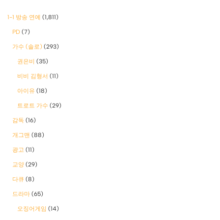
1-1 방송 연예
(1,811)
PD
(7)
가수 (솔로)
(293)
권은비
(35)
비비 김형서
(11)
아이유
(18)
트로트 가수
(29)
감독
(16)
개그맨
(88)
광고
(11)
교양
(29)
다큐
(8)
드라마
(65)
오징어게임
(14)