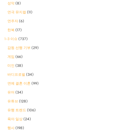
성악
(8)
연극 뮤지컬
(11)
연주자
(6)
한복
(17)
1-3 이슈
(737)
감동 선행 기부
(29)
게임
(66)
미인
(38)
바디프로필
(34)
연예 결혼 이혼
(99)
유머
(34)
유튜브
(128)
유행 트렌드
(106)
육아 일상
(24)
행사
(198)