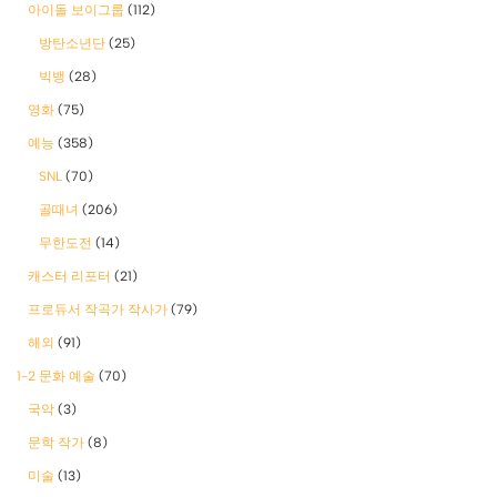
아이돌 보이그룹
(112)
방탄소년단
(25)
빅뱅
(28)
영화
(75)
예능
(358)
SNL
(70)
골때녀
(206)
무한도전
(14)
캐스터 리포터
(21)
프로듀서 작곡가 작사가
(79)
해외
(91)
1-2 문화 예술
(70)
국악
(3)
문학 작가
(8)
미술
(13)