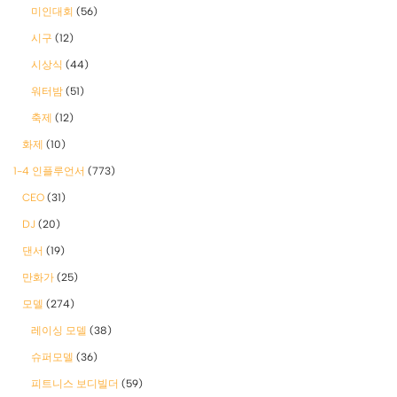
미인대회
(56)
시구
(12)
시상식
(44)
워터밤
(51)
축제
(12)
화제
(10)
1-4 인플루언서
(773)
CEO
(31)
DJ
(20)
댄서
(19)
만화가
(25)
모델
(274)
레이싱 모델
(38)
슈퍼모델
(36)
피트니스 보디빌더
(59)