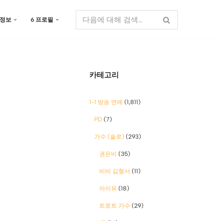
 정보
6 프로필
카테고리
1-1 방송 연예
(1,811)
PD
(7)
가수 (솔로)
(293)
권은비
(35)
비비 김형서
(11)
아이유
(18)
트로트 가수
(29)