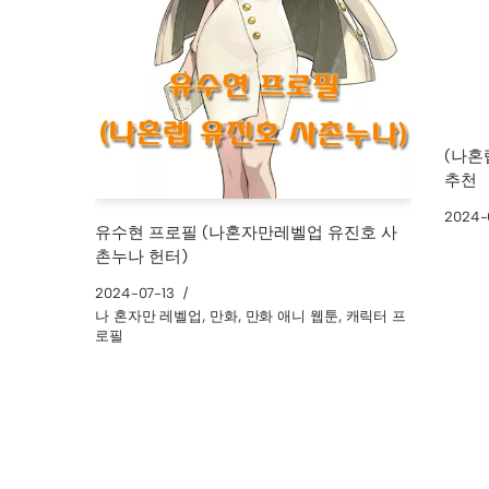
(나혼
추천
2024-
유수현 프로필 (나혼자만레벨업 유진호 사
촌누나 헌터)
2024-07-13
나 혼자만 레벨업
,
만화
,
만화 애니 웹툰
,
캐릭터 프
로필