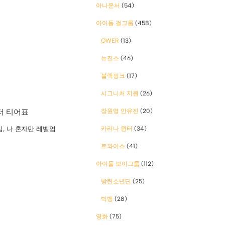
아나운서
(54)
아이돌 걸그룹
(458)
QWER
(13)
뉴진스
(46)
블랙핑크
(17)
시그니처 지원
(26)
터 티어표
장원영 안유진
(20)
임
,
나 혼자만 레벨업
카리나 윈터
(34)
트와이스
(41)
아이돌 보이그룹
(112)
방탄소년단
(25)
빅뱅
(28)
영화
(75)