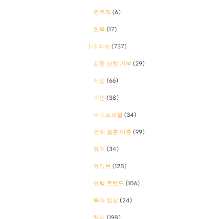
연주자
(6)
한복
(17)
1-3 이슈
(737)
감동 선행 기부
(29)
게임
(66)
미인
(38)
바디프로필
(34)
연예 결혼 이혼
(99)
유머
(34)
유튜브
(128)
유행 트렌드
(106)
육아 일상
(24)
행사
(198)