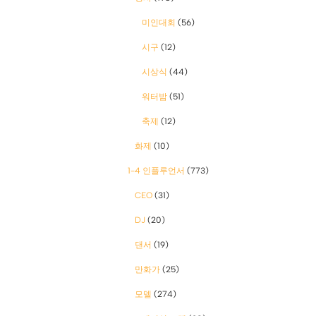
미인대회
(56)
시구
(12)
시상식
(44)
워터밤
(51)
축제
(12)
화제
(10)
1-4 인플루언서
(773)
CEO
(31)
DJ
(20)
댄서
(19)
만화가
(25)
모델
(274)