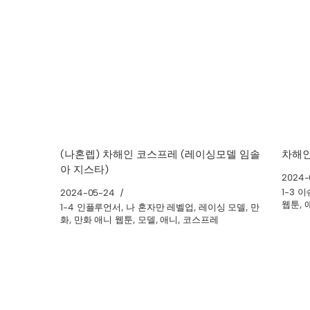
(나혼렙) 차해인 코스프레 (레이싱모델 임솔
차해인
아 지스타)
2024-
1-3 이
2024-05-24
웹툰
,
1-4 인플루언서
,
나 혼자만 레벨업
,
레이싱 모델
,
만
화
,
만화 애니 웹툰
,
모델
,
애니
,
코스프레