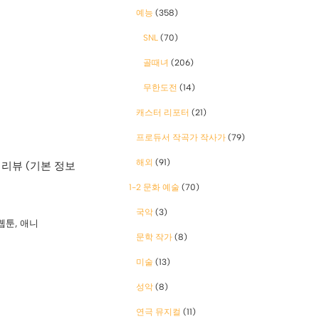
예능
(358)
SNL
(70)
골때녀
(206)
무한도전
(14)
캐스터 리포터
(21)
프로듀서 작곡가 작사가
(79)
해외
(91)
 리뷰 (기본 정보
1-2 문화 예술
(70)
국악
(3)
웹툰
,
애니
문학 작가
(8)
미술
(13)
성악
(8)
연극 뮤지컬
(11)