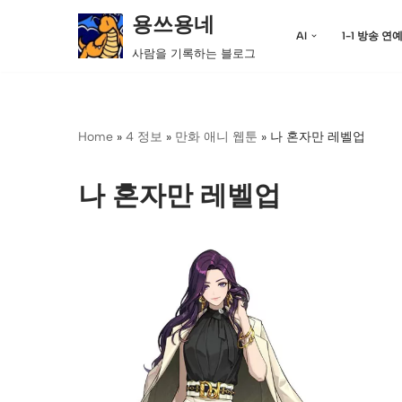
용쓰용네
AI
1-1 방송 연
콘
사람을 기록하는 블로그
텐
츠
로
Home
»
4 정보
»
만화 애니 웹툰
»
나 혼자만 레벨업
건
너
뛰
나 혼자만 레벨업
기