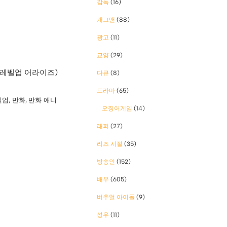
감독
(16)
개그맨
(88)
광고
(11)
교양
(29)
 레벨업 어라이즈)
다큐
(8)
드라마
(65)
벨업
,
만화
,
만화 애니
오징어게임
(14)
래퍼
(27)
리즈 시절
(35)
방송인
(152)
배우
(605)
버추얼 아이돌
(9)
성우
(11)