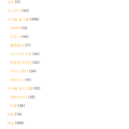
성우
(11)
아나운서
(54)
아이돌 걸그룹
(458)
QWER
(13)
뉴진스
(46)
블랙핑크
(17)
시그니처 지원
(26)
장원영 안유진
(20)
카리나 윈터
(34)
트와이스
(41)
아이돌 보이그룹
(112)
방탄소년단
(25)
빅뱅
(28)
영화
(75)
예능
(358)