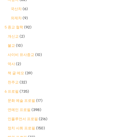
국산차
(6)
외제차
(9)
5 종교 철학
(92)
개신교
(2)
불교
(10)
사이비 유사종교
(10)
역사
(2)
책 글 메모
(39)
천주교
(32)
6 프로필
(735)
문화 예술 프로필
(17)
연예인 프로필
(398)
인플루언서 프로필
(216)
정치 사회 프로필
(150)