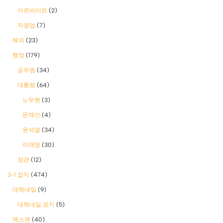
아르바이트
(2)
자영업
(7)
해외
(23)
행정
(179)
공무원
(34)
대통령
(64)
노무현
(3)
문재인
(4)
윤석열
(34)
이재명
(30)
장관
(12)
3-1 잡지
(474)
대학내일
(9)
대학내일 표지
(5)
맥스큐
(40)