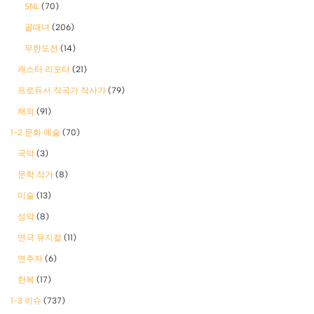
SNL
(70)
골때녀
(206)
무한도전
(14)
캐스터 리포터
(21)
프로듀서 작곡가 작사가
(79)
해외
(91)
1-2 문화 예술
(70)
국악
(3)
문학 작가
(8)
미술
(13)
성악
(8)
연극 뮤지컬
(11)
연주자
(6)
한복
(17)
1-3 이슈
(737)