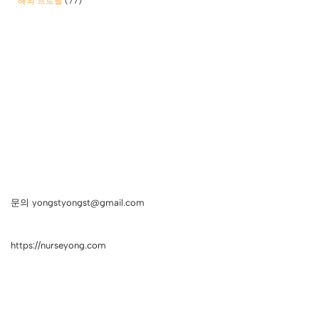
해외 프로필
(77)
문의 yongstyongst@gmail.com
https://nurseyong.com