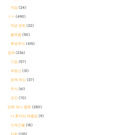
직업
(24)
ㅇㅎ
(490)
19금 영화
(22)
플랫폼
(50)
후방주의
(415)
경제
(236)
기업
(57)
부동산
(31)
정책 제도
(37)
주식
(61)
코인
(70)
만화 애니 웹툰
(280)
나 혼자만 레벨업
(9)
드래곤볼
(18)
만화
(135)