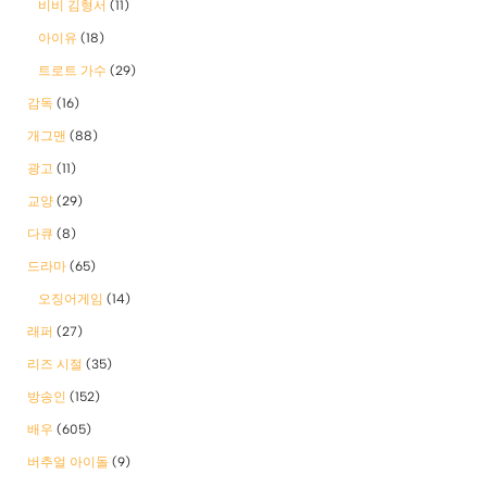
비비 김형서
(11)
아이유
(18)
트로트 가수
(29)
감독
(16)
개그맨
(88)
광고
(11)
교양
(29)
다큐
(8)
드라마
(65)
오징어게임
(14)
래퍼
(27)
리즈 시절
(35)
방송인
(152)
배우
(605)
버추얼 아이돌
(9)