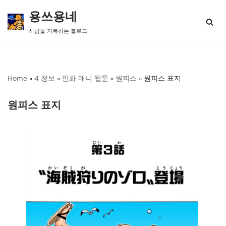
용쓰용네
콘
사람을 기록하는 블로그
텐
츠
로
건
너
Home
»
4 정보
»
만화 애니 웹툰
»
원피스
»
원피스 표지
뛰
기
원피스 표지