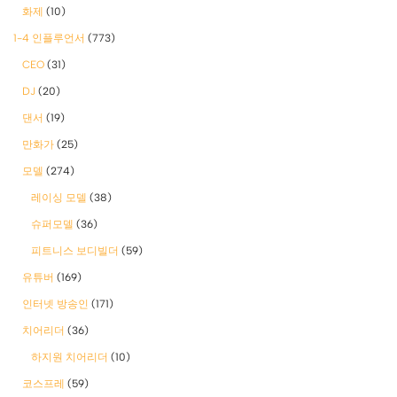
화제
(10)
1-4 인플루언서
(773)
CEO
(31)
DJ
(20)
댄서
(19)
만화가
(25)
모델
(274)
레이싱 모델
(38)
슈퍼모델
(36)
피트니스 보디빌더
(59)
유튜버
(169)
인터넷 방송인
(171)
치어리더
(36)
하지원 치어리더
(10)
코스프레
(59)