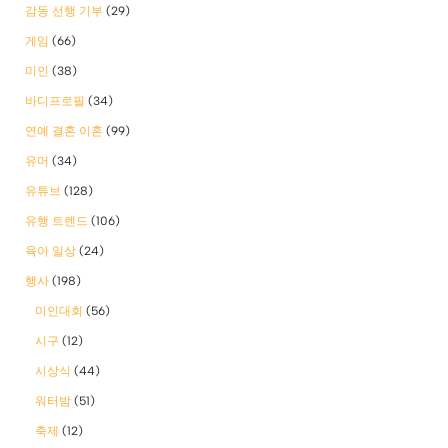
감동 선행 기부
(29)
게임
(66)
미인
(38)
바디프로필
(34)
연예 결혼 이혼
(99)
유머
(34)
유튜브
(128)
유행 트렌드
(106)
육아 일상
(24)
행사
(198)
미인대회
(56)
시구
(12)
시상식
(44)
워터밤
(51)
축제
(12)