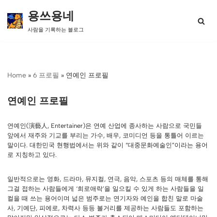
용쓰용네
콘
사람을 기록하는 블로그
텐
츠
로
건
너
Home
»
6 프로필
»
연예인 프로필
뛰
기
연예인 프로필
연예인(演藝人, Entertainer)은 연예 산업에 종사하는 사람으로 국민들
앞에서 재주와 기교를 부리는 가수, 배우, 코미디언 등을 통틀어 이르는
말이다. 대한민국 현행법에서는 위와 같이 “대중문화예술인”이라는 용어
로 지칭하고 있다.
일반적으로는 영화, 드라마, 뮤지컬, 연극, 음악, 스포츠 등의 매체를 통해
그걸 접하는 사람들에게 ‘희로애락’을 일으킬 수 있게 하는 사람들을 일
컬을 때 쓰는 용어이며 넓은 범주로는 연기자와 예인을 합친 말로 마술
사, 기예단, 피에로, 차력사 등등 볼거리를 제공하는 사람들도 포함하는