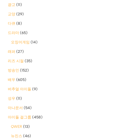
광고
(11)
교양
(29)
다큐
(8)
드라마
(65)
오징어게임
(14)
래퍼
(27)
리즈 시절
(35)
방송인
(152)
배우
(605)
버추얼 아이돌
(9)
성우
(11)
아나운서
(54)
아이돌 걸그룹
(458)
QWER
(13)
뉴진스
(46)