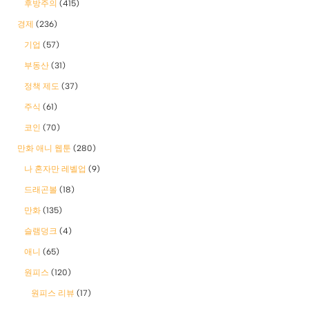
후방주의
(415)
경제
(236)
기업
(57)
부동산
(31)
정책 제도
(37)
주식
(61)
코인
(70)
만화 애니 웹툰
(280)
나 혼자만 레벨업
(9)
드래곤볼
(18)
만화
(135)
슬램덩크
(4)
애니
(65)
원피스
(120)
원피스 리뷰
(17)