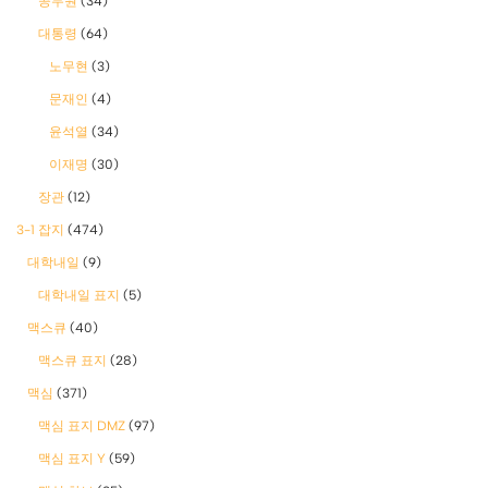
공무원
(34)
대통령
(64)
노무현
(3)
문재인
(4)
윤석열
(34)
이재명
(30)
장관
(12)
3-1 잡지
(474)
대학내일
(9)
대학내일 표지
(5)
맥스큐
(40)
맥스큐 표지
(28)
맥심
(371)
맥심 표지 DMZ
(97)
맥심 표지 Y
(59)