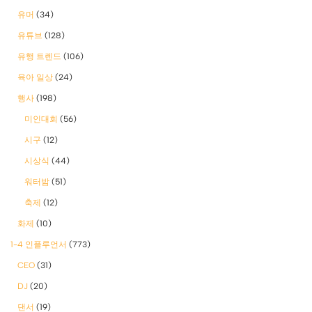
유머
(34)
유튜브
(128)
유행 트렌드
(106)
육아 일상
(24)
행사
(198)
미인대회
(56)
시구
(12)
시상식
(44)
워터밤
(51)
축제
(12)
화제
(10)
1-4 인플루언서
(773)
CEO
(31)
DJ
(20)
댄서
(19)