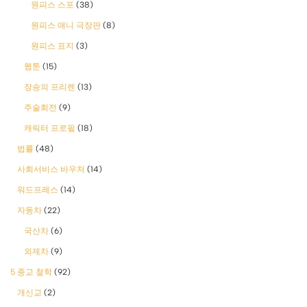
원피스 스포
(38)
원피스 애니 극장판
(8)
원피스 표지
(3)
웹툰
(15)
장송의 프리렌
(13)
주술회전
(9)
캐릭터 프로필
(18)
법률
(48)
사회서비스 바우처
(14)
워드프레스
(14)
자동차
(22)
국산차
(6)
외제차
(9)
5 종교 철학
(92)
개신교
(2)