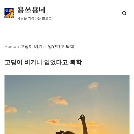
용쓰용네
콘
사람을 기록하는 블로그
텐
츠
로
건
너
Home
»
고딩이 비키니 입었다고 퇴학
뛰
기
고딩이 비키니 입었다고 퇴학