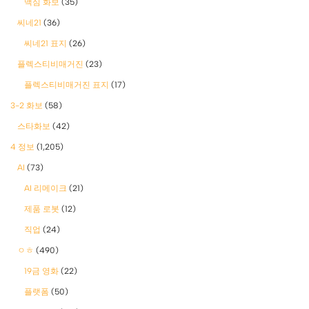
맥심 화보
(35)
씨네21
(36)
씨네21 표지
(26)
플렉스티비매거진
(23)
플렉스티비매거진 표지
(17)
3-2 화보
(58)
스타화보
(42)
4 정보
(1,205)
AI
(73)
AI 리메이크
(21)
제품 로봇
(12)
직업
(24)
ㅇㅎ
(490)
19금 영화
(22)
플랫폼
(50)