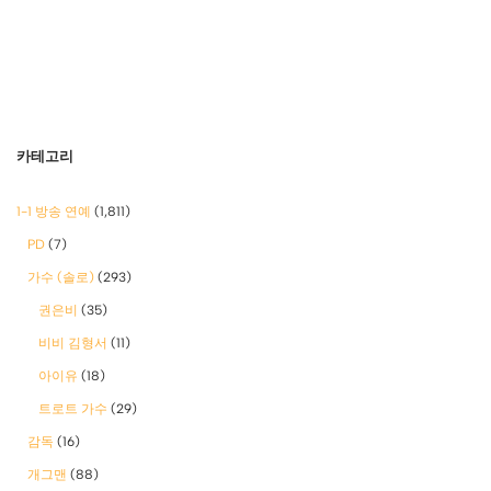
카테고리
1-1 방송 연예
(1,811)
PD
(7)
가수 (솔로)
(293)
권은비
(35)
비비 김형서
(11)
아이유
(18)
트로트 가수
(29)
감독
(16)
개그맨
(88)