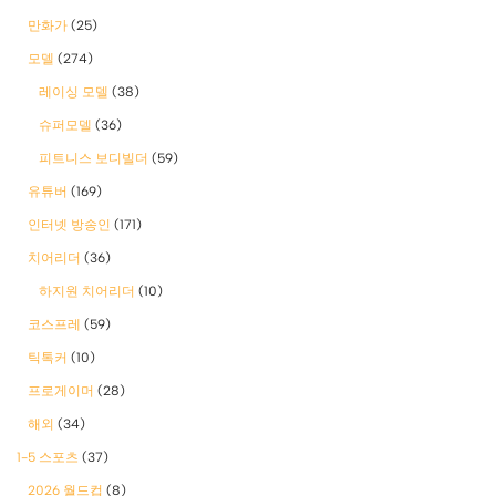
만화가
(25)
모델
(274)
레이싱 모델
(38)
슈퍼모델
(36)
피트니스 보디빌더
(59)
유튜버
(169)
인터넷 방송인
(171)
치어리더
(36)
하지원 치어리더
(10)
코스프레
(59)
틱톡커
(10)
프로게이머
(28)
해외
(34)
1-5 스포츠
(37)
2026 월드컵
(8)