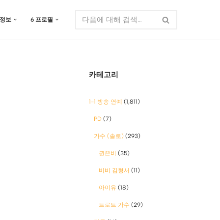
 정보
6 프로필
카테고리
1-1 방송 연예
(1,811)
PD
(7)
가수 (솔로)
(293)
권은비
(35)
비비 김형서
(11)
아이유
(18)
트로트 가수
(29)