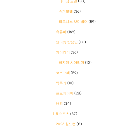
레이싱 모델
(38)
슈퍼모델
(36)
피트니스 보디빌더
(59)
유튜버
(169)
인터넷 방송인
(171)
치어리더
(36)
하지원 치어리더
(10)
코스프레
(59)
틱톡커
(10)
프로게이머
(28)
해외
(34)
1-5 스포츠
(37)
2026 월드컵
(8)