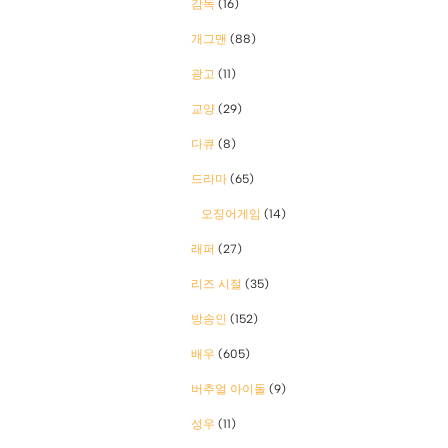
감독
(16)
개그맨
(88)
광고
(11)
교양
(29)
다큐
(8)
드라마
(65)
오징어게임
(14)
래퍼
(27)
리즈 시절
(35)
방송인
(152)
배우
(605)
버추얼 아이돌
(9)
성우
(11)