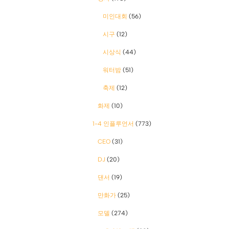
미인대회
(56)
시구
(12)
시상식
(44)
워터밤
(51)
축제
(12)
화제
(10)
1-4 인플루언서
(773)
CEO
(31)
DJ
(20)
댄서
(19)
만화가
(25)
모델
(274)