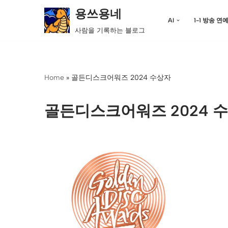
용쓰용네
AI
1-1 방송 연
콘
사람을 기록하는 블로그
텐
츠
로
Home
»
골든디스크어워즈 2024 수상자
건
너
뛰
골든디스크어워즈 2024 
기