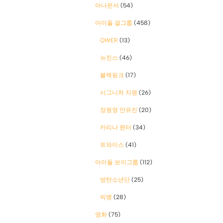
아나운서
(54)
아이돌 걸그룹
(458)
QWER
(13)
뉴진스
(46)
블랙핑크
(17)
시그니처 지원
(26)
장원영 안유진
(20)
카리나 윈터
(34)
트와이스
(41)
아이돌 보이그룹
(112)
방탄소년단
(25)
빅뱅
(28)
영화
(75)