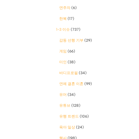
연주자
(6)
한복
(17)
1-3 이슈
(737)
감동 선행 기부
(29)
게임
(66)
미인
(38)
바디프로필
(34)
연예 결혼 이혼
(99)
유머
(34)
유튜브
(128)
유행 트렌드
(106)
육아 일상
(24)
행사
(198)