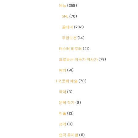
예능
(358)
SNL
(70)
골때녀
(206)
무한도전
(14)
캐스터 리포터
(21)
프로듀서 작곡가 작사가
(79)
해외
(91)
1-2 문화 예술
(70)
국악
(3)
문학 작가
(8)
미술
(13)
성악
(8)
연극 뮤지컬
(11)